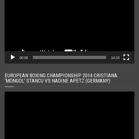
00:00
14:10
EUROPEAN BOXING CHAMPIONSHIP 2014 CRISTIANA
‘MONGOL’ STANCU VS NADINE APETZ (GERMANY)
Player
video