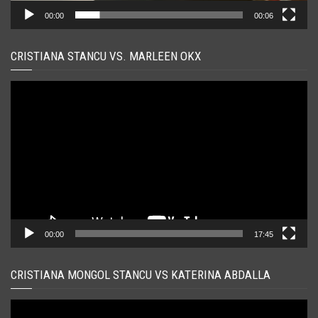
00:00
00:06
CRISTIANA STANCU VS. MARLEEN OKX
Player
video
00:00
17:45
CRISTIANA MONGOL STANCU VS KATERINA ABDALLA
Player
video