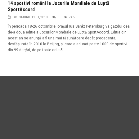
14 sportivi români la Jocurile Mondiale de Luptă
SportAccord
OCTOMBRIE 11TH, 2013
0
746
În perioada 18-26 octombrie, oraşul rus Sankt Petersburg va găzdui cea
de-a doua ediţie a Jocurilor Mondiale de Luptă SportAccord. Ediţia din
acest an se anunţă a fi una mai răsunătoare decât precedenta,
desfășurată în 2010 la Beijing, şi care a adunat peste 1000 de sportivi
din 99 de țări, de pe toate cele 5...