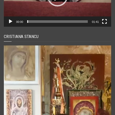
00:00
01:41
CRISTIANA STANCU
Player
video