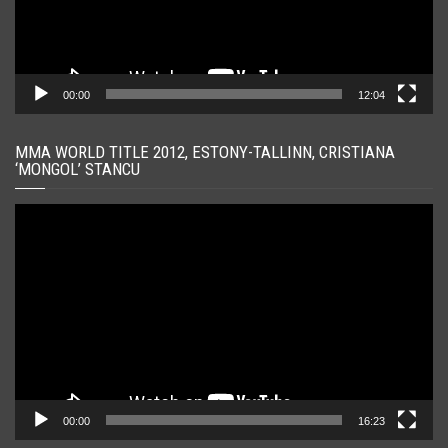
00:00
12:04
MMA WORLD TITLE 2012, ESTONY-TALLINN, CRISTIANA
‘MONGOL’ STANCU
Player
video
00:00
16:23