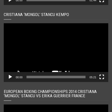
00:00
01:44
CRISTIANA ‘MONGOL’ STANCU KEMPO
Player
video
00:00
05:21
EUROPEAN BOXING CHAMPIONSHIPS 2014 CRISTIANA
‘MONGOL’ STANCU VS ERIKA GUERRIER FRANCE
Player
video