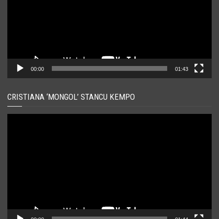
00:00
01:43
CRISTIANA ‘MONGOL’ STANCU KEMPO
Player
video