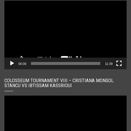
Player
video
00:00
11:39
COLOSSEUM TOURNAMENT VIII – CRISTIANA MONGOL
STANCU VS IBTISSAM KASSRIOUI
Player
video