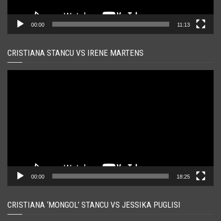
00:00
11:13
CRISTIANA STANCU VS IRENE MARTENS
Player
video
00:00
18:25
CRISTIANA ‘MONGOL’ STANCU VS JESSIKA PUGLISI