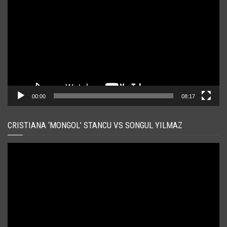
00:00
08:17
CRISTIANA ‘MONGOL’ STANCU VS SONGUL YILMAZ
Player
video