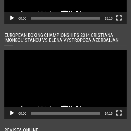
00:00
15:13
EUROPEAN BOXING CHAMPIONSHIPS 2014 CRISTIANA
‘MONGOL’ STANCU VS ELENA VYSTROPOZA AZERBAIJAN
Player
video
00:00
14:15
REVISTA ONLINE