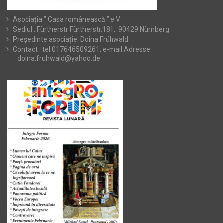
Asociația ” Casa românească ” e.V
Sediul : Fürtherstr Fürtherstr.181, 90429 Nürnberg
Președinte asociație: Doina Frühwald
Contact : tel.017646509261, e-mail Adresse:
doina.fruhwald@yahoo.de