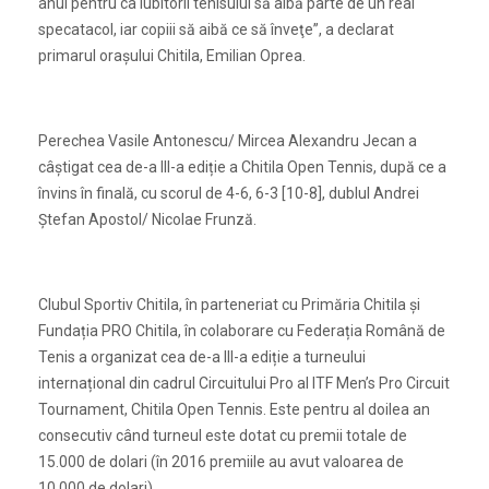
anul pentru ca iubitorii tenisului să aibă parte de un real
specatacol, iar copiii să aibă ce să înveţe”, a declarat
primarul oraşului Chitila, Emilian Oprea.
Perechea Vasile Antonescu/ Mircea Alexandru Jecan a
câştigat cea de-a III-a ediție a Chitila Open Tennis, după ce a
învins în finală, cu scorul de 4-6, 6-3 [10-8], dublul Andrei
Ştefan Apostol/ Nicolae Frunză.
Clubul Sportiv Chitila, în parteneriat cu Primăria Chitila și
Fundația PRO Chitila, în colaborare cu Federația Română de
Tenis a organizat cea de-a III-a ediție a turneului
internațional din cadrul Circuitului Pro al ITF Men’s Pro Circuit
Tournament, Chitila Open Tennis. Este pentru al doilea an
consecutiv când turneul este dotat cu premii totale de
15.000 de dolari (în 2016 premiile au avut valoarea de
10.000 de dolari).