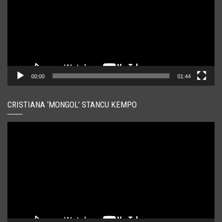
00:00
01:44
CRISTIANA ‘MONGOL’ STANCU KEMPO
Player
video