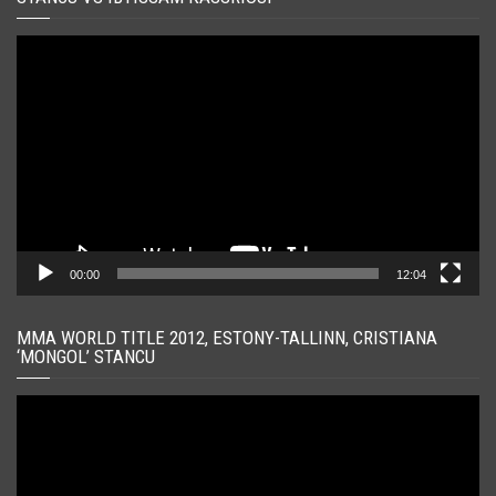
Player
video
00:00
12:04
MMA WORLD TITLE 2012, ESTONY-TALLINN, CRISTIANA
‘MONGOL’ STANCU
Player
video