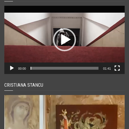
Player
video
00:00
01:41
CRISTIANA STANCU
Player
video