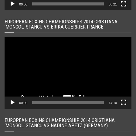
00:00
05:21
EUROPEAN BOXING CHAMPIONSHIPS 2014 CRISTIANA
‘MONGOL’ STANCU VS ERIKA GUERRIER FRANCE
Player
video
00:00
14:10
EUROPEAN BOXING CHAMPIONSHIP 2014 CRISTIANA
‘MONGOL’ STANCU VS NADINE APETZ (GERMANY)