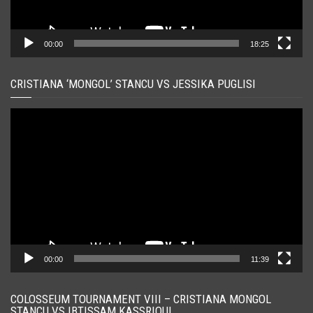
00:00
18:25
CRISTIANA ‘MONGOL’ STANCU VS JESSIKA PUGLISI
Player
video
00:00
11:39
COLOSSEUM TOURNAMENT VIII – CRISTIANA MONGOL
STANCU VS IBTISSAM KASSRIOUI