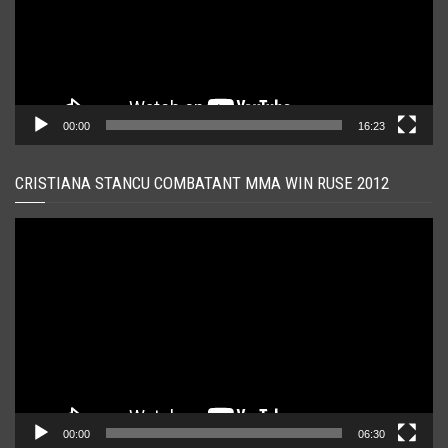
00:00
16:23
CRISTIANA STANCU COMBATANT MMA WIN RUSE 2012
Player
video
00:00
06:30