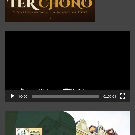
Player
video
00:00
01:58:03