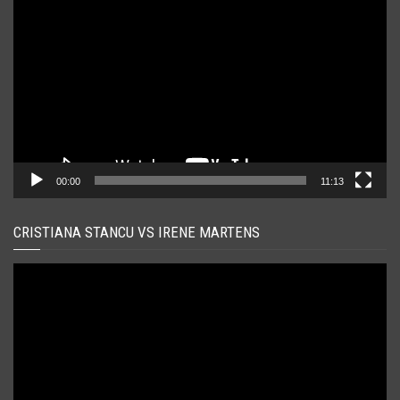
video
00:00
11:13
CRISTIANA STANCU VS IRENE MARTENS
Player
video