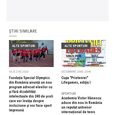
ȘTIRI SIMILARE
ALTE SPORTURI
ALTE SPORTURI
IULIE 21ST, 2020
DECEMBRIE 22ND, 2018
Fundația Special Olympics
Cupa "Prieteniei"
din România anunță un nou
Lifegames, ediţia I
program adresat elevilor cu
și fără dizabilități
SPORTURI
intelectuale din 240 de școli
Academia Victor Hănescu
care vor învăța despre
aduce din nou în România
incluziune și vor face sport
un reputat antrenor
împreună
internațional de tenis