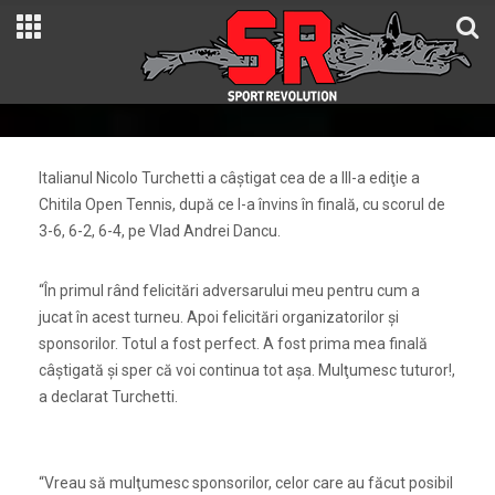
Italianul Nicolo Turchetti a câştigat cea de a III-a ediţie a
Chitila Open Tennis, după ce l-a învins în finală, cu scorul de
3-6, 6-2, 6-4, pe Vlad Andrei Dancu.
“În primul rând felicitări adversarului meu pentru cum a
jucat în acest turneu. Apoi felicitări organizatorilor şi
sponsorilor. Totul a fost perfect. A fost prima mea finală
câştigată şi sper că voi continua tot aşa. Mulţumesc tuturor!,
a declarat Turchetti.
“Vreau să mulţumesc sponsorilor, celor care au făcut posibil