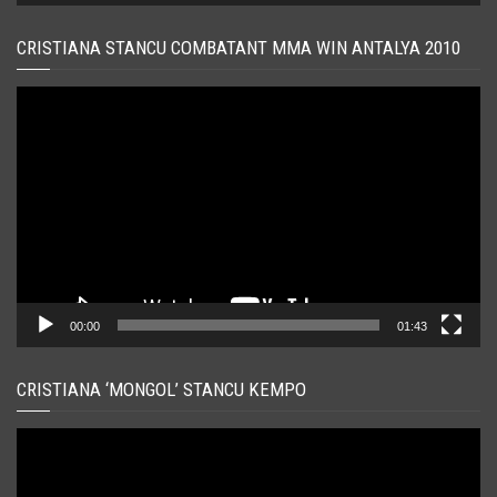
CRISTIANA STANCU COMBATANT MMA WIN ANTALYA 2010
Player
video
00:00
01:43
CRISTIANA ‘MONGOL’ STANCU KEMPO
Player
video