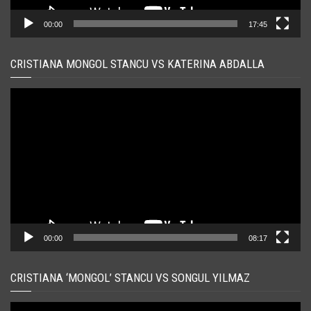
00:00
17:45
CRISTIANA MONGOL STANCU VS KATERINA ABDALLA
Player
video
00:00
08:17
CRISTIANA ‘MONGOL’ STANCU VS SONGUL YILMAZ
Player