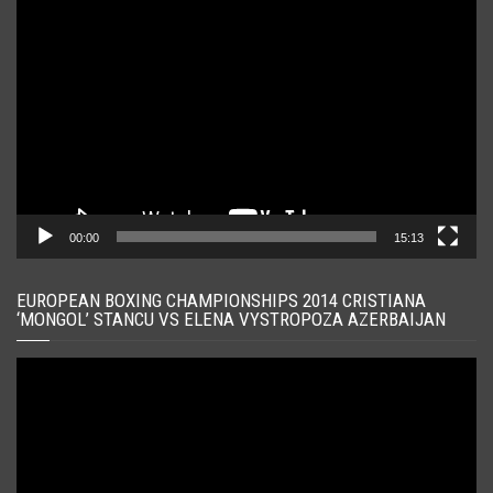
Player
video
00:00
15:13
EUROPEAN BOXING CHAMPIONSHIPS 2014 CRISTIANA
‘MONGOL’ STANCU VS ELENA VYSTROPOZA AZERBAIJAN
Player
video