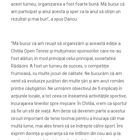
acest turneu, organizarea a fost foarte bună. Mă bucur că
am participat şi anul acesta şi sper ca la anul să obţin un
rezultat şi mai bun”, a spus Dancu.
“Mă bucur că am reuşit să organizăm şi această ediţie a
Chitila Open Tennis şi mulţumesc sponsorilor care ne-au
fost alături, în mod principal celui principal, societatea
Rădăcini. A fost un turneu de succes, o competiţie
frumoasă, cu multe jocuri de calitate. Ne bucurăm că am
venit să evolueze jucători din multe ţări şi am avut români
printre câştigători. Ne urmărim obiectivul de fi implicaţi în
acţiunile locale, a tot ceea ce înseamnă activităţile sportive,
încurajarea tinerilor spre mişcare. În Chitila, vrem ca sportul
să fie un stil de viaţă. Am decis să devenim parte a acestui
circuit important de tenis tocmai pentru a încuraja cât mai
multă lume, mai ales tinerii să se îndrepte către sport. Îmi
exprim dorinţa şi speranţa să ne întîlnim din nou aici şi la