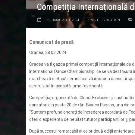
Competiția Internațională 
FEBRUARIE 29TH, 2024
SPORT REVOLUTION
Comunicat de presă
Oradea, 28.02.2024
Oradea va fi gazda primei competiții internaționale de 
International Dance Championship, ce se va desfășura î
marchează o etapă semnificativă în istoria dansului spo
centru vital în această lume fascinantă.
Competiția, organizată de Clubul Exclusive și susținut
dansatori din peste 20 de țări. Bianca Pușcaș, una din 
“Suntem profund onorați de încrederea acordată de Fe
oferi o experiență de neuitat tuturor participanților și p
După succesul remarcabil al celor două ediții anterioare,