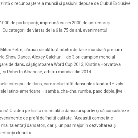
zintă o recunoaștere a muncii și pasiunii depuse de Clubul Exclusive
 1000 de participanți, împreună cu cei 2000 de antrenori și
. Cu categorii de vârstă de la 6 la 75 de ani, evenimentul
.
hai Petre, căruia i se alătură arbitrii de talie mondială precum
orld Show Dance, Alexey Galchun – de 3 ori campion mondial
lgare de dans, câștigătoarea Word Cup 2013, Kristina Horvatova
e, și Roberto Albanese, arbitru mondial din 2014.
sele categorii de dans, care includ atât dansurile standard – vals
și cele latino-americane – samba, cha-cha, rumba, paso doble, jive –
ună Oradea pe harta mondială a dansului sportiv și să consolideze
 evenimente de profil de înaltă calitate. “Această competiție
 mai talentați dansatori, dar și un pas major în dezvoltarea și
ntanții clubului.