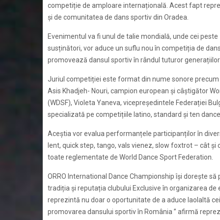
competiție de amploare internațională. Acest fapt repre
și de comunitatea de dans sportiv din Oradea.
Evenimentul va fi unul de talie mondială, unde cei peste
susținători, vor aduce un suflu nou în competiția de dans
promovează dansul sportiv în rândul tuturor generațiilor
Juriul competiției este format din nume sonore precum Mi
Asis Khadjeh- Nouri, campion european și câștigător W
(WDSF), Violeta Yaneva, vicepreședintele Federației Bu
specializată pe competițiile latino, standard și ten danc
Aceștia vor evalua performanțele participanților în diver
lent, quick step, tango, vals vienez, slow foxtrot – cât 
toate reglementate de World Dance Sport Federation.
ORRO International Dance Championship își dorește să p
tradiția și reputația clubului Exclusive în organizarea de
reprezintă nu doar o oportunitate de a aduce laolaltă cei
promovarea dansului sportiv în România ” afirmă repreze