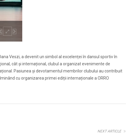
Oana Veszi, a devenit un simbol al excelenței în dansul sportiv în
ional, cât și internațional, clubul a organizat evenimente de
țional. Pasiunea și devotamentul membrilor clubului au contribuit
culminând cu organizarea primei ediții internaționale a ORRO
NEXT ARTICLE