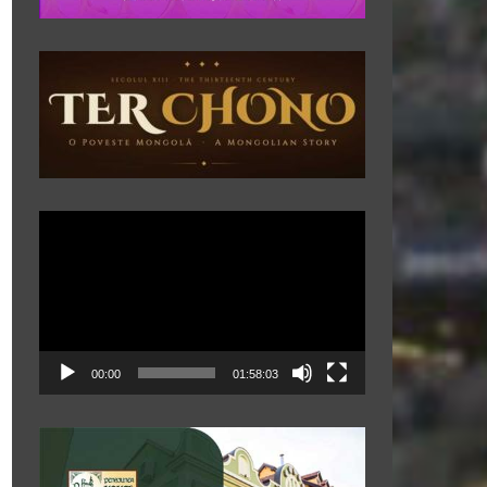
Player
video
00:00
01:58:03