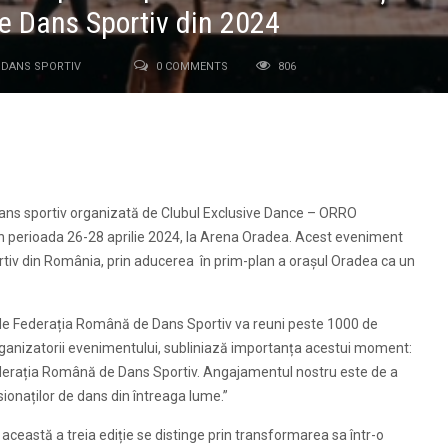
de Dans Sportiv din 2024
DANS SPORTIV
0 COMMENTS
806
dans sportiv organizată de Clubul Exclusive Dance – ORRO
n perioada 26-28 aprilie 2024, la Arena Oradea. Acest eveniment
rtiv din România, prin aducerea în prim-plan a orașul Oradea ca un
ă de Federația Română de Dans Sportiv va reuni peste 1000 de
organizatorii evenimentului, subliniază importanța acestui moment:
derația Română de Dans Sportiv. Angajamentul nostru este de a
asionaților de dans din întreaga lume.”
 această a treia ediție se distinge prin transformarea sa într-o