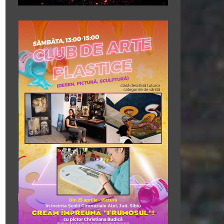
CupaExclusive&Campionat-Day2-621
1
of
6