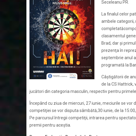
Seceleanu PR.
La finalul celor pa
ambele categorii, 
completatăcompone
clasamentul genera
Brad, dar și primu
prezenţa în reprez
septembrie anul ac
programată la Bar
Câştigătorii de an
de la CS Hattrick, 
jucători din categoria masculin, respectiv pentru primele
Începând cu ziua de miercuri, 27 iunie, meciurile se vor de
competiţiei se vor disputa sâmbătă,30 iunie, de la 15:00,
Pe parcursul întregii competiţii, intrarea pentru spectator
premii pentru aceştia.