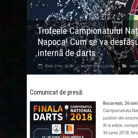
Trofeele Campionatului Nați
Napoca! Cum se va desfășu
internă de darts
IUNIE 27TH, 2018
SPORT REVOLUTION
DAR
Comunicat de presă:
București, 26 iun
Campionatului Nați
jucători din sezon
XI-a ediție, compet
30 iunie 2018, fi