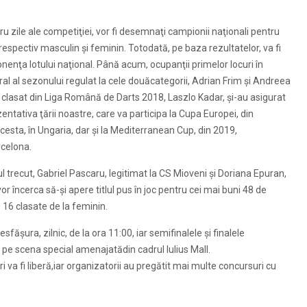
tru zile ale competiţiei, vor fi desemnaţi campionii naţionali pentru
respectiv masculin și feminin. Totodată, pe baza rezultatelor, va fi
nţa lotului naţional. Până acum, ocupanţii primelor locuri în
l al sezonului regulat la cele douăcategorii, Adrian Frim și Andreea
l clasat din Liga Română de Darts 2018, Laszlo Kadar, și-au asigurat
entativa ţării noastre, care va participa la Cupa Europei, din
esta, în Ungaria, dar și la Mediterranean Cup, din 2019,
celona.
ul trecut, Gabriel Pascaru, legitimat la CS Mioveni şi Doriana Epuran,
vor încerca să-şi apere titlul pus în joc pentru cei mai buni 48 de
 16 clasate de la feminin.
sfășura, zilnic, de la ora 11:00, iar semifinalele şi finalele
 pe scena special amenajatădin cadrul Iulius Mall.
i va fi liberă,iar organizatorii au pregătit mai multe concursuri cu