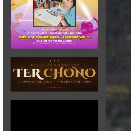
Player
video