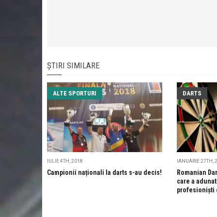
ȘTIRI SIMILARE
ALTE SPORTURI
DARTS
IULIE 4TH, 2018
IANUARIE 27TH, 
Campionii naționali la darts s-au decis!
Romanian Dar
care a adunat
profesionişti