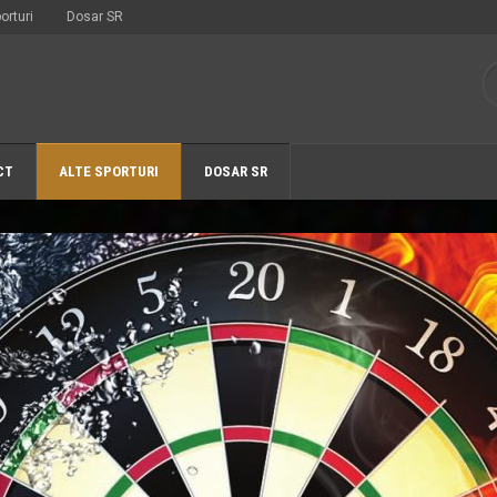
orturi
Dosar SR
CT
ALTE SPORTURI
DOSAR SR