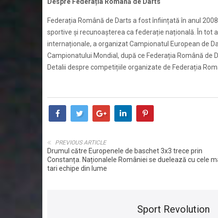
Despre Federația Română de Darts
Federația Română de Darts a fost înființată în anul 2008
sportive și recunoașterea ca federație națională. În tot 
internaționale, a organizat Campionatul European de Da
Campionatului Mondial, după ce Federația Română de Dart
Detalii despre competițiile organizate de Federația Rom
PREVIOUS ARTICLE
Drumul către Europenele de baschet 3x3 trece prin
Constanța. Naționalele României se duelează cu cele m
tari echipe din lume
Sport Revolution