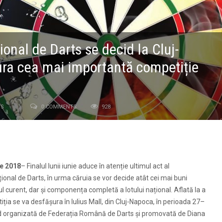
onal de Darts se decid la Cluj-
ra cea mai importantă competiție
TS
0 COMMENTS
928
ie 2018
– Finalul lunii iunie aduce în atenție ultimul act al
onal de Darts, în urma căruia se vor decide atât cei mai buni
ul curent, dar și componența completă a lotului național. Aflată la a
iția se va desfășura în Iulius Mall, din Cluj-Napoca, în perioada 27–
ind organizată de Federația Română de Darts și promovată de Diana