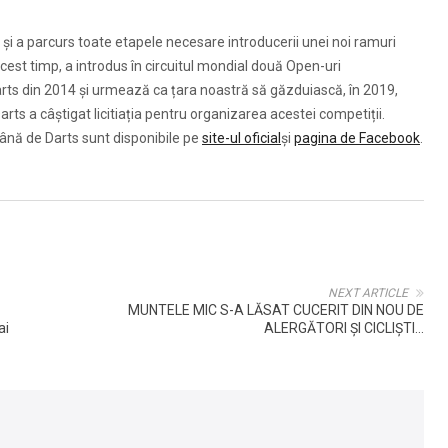
 și a parcurs toate etapele necesare introducerii unei noi ramuri
acest timp, a introdus în circuitul mondial două Open-uri
rts din 2014 și urmează ca țara noastră să găzduiască, în 2019,
s a câștigat licitiația pentru organizarea acestei competiții.
ână de Darts sunt disponibile pe
site-ul oficial
și
pagina de Facebook
.
NEXT ARTICLE
MUNTELE MIC S-A LĂSAT CUCERIT DIN NOU DE
ai
ALERGĂTORI ȘI CICLIȘTI...