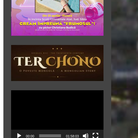
Player
video
00:00
01:58:03