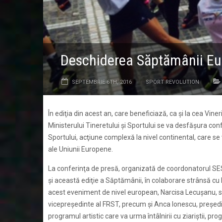
Deschiderea Săptămânii Eur
SEPTEMBRIE 6TH, 2016
SPORT REVOLUTION
În ediţia din acest an, care beneficiază, ca şi la cea Vin
Ministerului Tineretului şi Sportului se va desfăşura co
Sportului, acţiune complexă la nivel continental, care s
ale Uniunii Europene.
La conferinţa de presă, organizată de coordonatorul SE
şi această ediţie a Săptămânii, în colaborare strânsă cu
acest eveniment de nivel european, Narcisa Lecuşanu, se
vicepreşedinte al FRST, precum şi Anca Ionescu, preşedin
programul artistic care va urma întâlnirii cu ziariştii, p