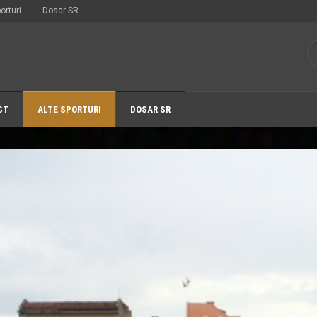
orturi
Dosar SR
CT
ALTE SPORTURI
DOSAR SR