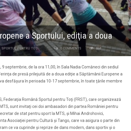
opene a Sportului, ediţia a doua
SPORTUL PENTRU TOŢI
0 COMMENTS
868
eri, 9 septembrie, de la ora 11,00, în Sala Nadia Comăneci din sediul
nferinţa de presă prilejuită de a doua ediţie a Săptămânii Europene a
e va desfăşura în perioada 10-17 septembrie, în toate ţările membre
S, Federaţia Română Sportul pentru Toţi (FRST), care organizează
 MTS, sunt invitaţi cei doi ambasadori din partea României pentru
cretar de stat pentru sport la MTS, şi Mihai Androhovici,
ta Asociaţiei pentru Cultură şi Tango, care va asigura o parte din
rogram ce va cuprinde şi reprize de dans modern, dans sportiv şi o