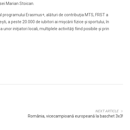
ei Marian Stoican.
drul programului Erasmus+, alături de contribuţia MTS, FRST a
ti, a peste 20.000 de iubitori ai mişcării fizice şi sportului, în
unor iniţiatori locali, multiplele activităţi fiind posibile şi prin
NEXT ARTICLE
România, vicecampioană europeană la baschet 3x3!