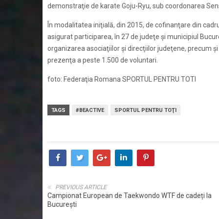
demonstraţie de karate Goju-Ryu, sub coordonarea Sens
În modalitatea iniţială, din 2015, de cofinanţare din ca
asigurat participarea, în 27 de judeţe şi municipiul Bucureş
organizarea asociaţiilor şi direcţiilor judeţene, precum şi a 
prezenţa a peste 1.500 de voluntari.
foto: Federaţia Romana SPORTUL PENTRU TOTI
TAGS
#BEACTIVE
SPORTUL PENTRU TOŢI
PREVIOUS ARTICLE
Campionat European de Taekwondo WTF de cadeți la
București