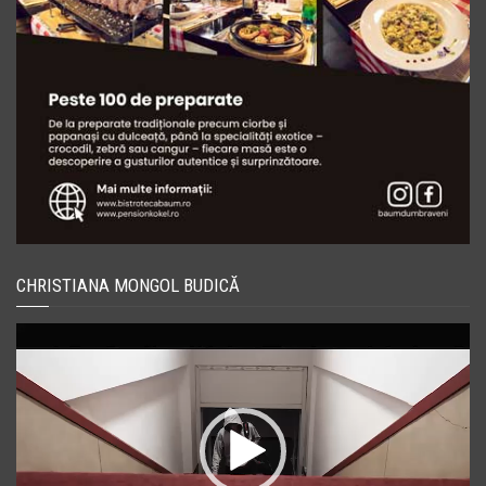
CHRISTIANA MONGOL BUDICĂ
Player
video