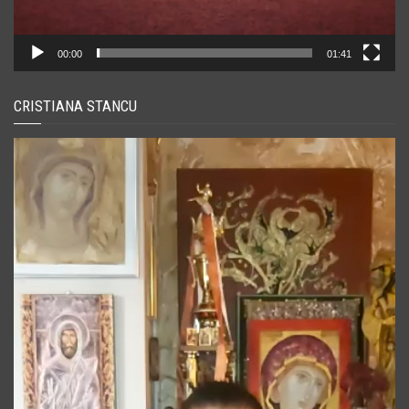
00:00
01:41
CRISTIANA STANCU
Player
video