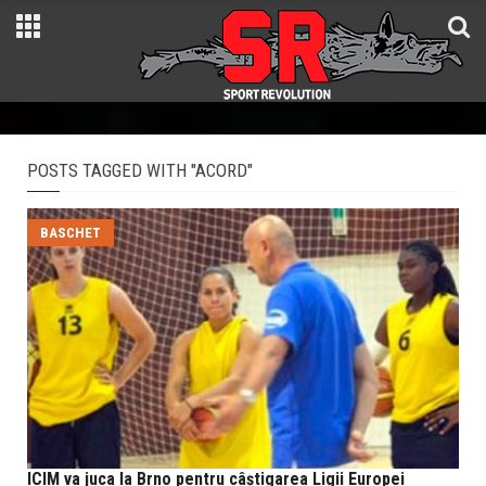
POSTS TAGGED WITH "ACORD"
BASCHET
ICIM va juca la Brno pentru câștigarea Ligii Europei