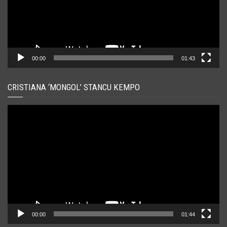
00:00
01:43
CRISTIANA ‘MONGOL’ STANCU KEMPO
Player
video
00:00
01:44