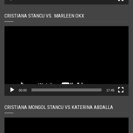
CRISTIANA STANCU VS. MARLEEN OKX
Player
video
00:00
17:45
CRISTIANA MONGOL STANCU VS KATERINA ABDALLA
Player
video