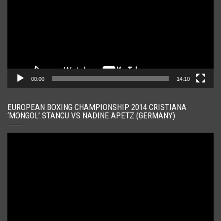
00:00
14:10
EUROPEAN BOXING CHAMPIONSHIP 2014 CRISTIANA
‘MONGOL’ STANCU VS NADINE APETZ (GERMANY)
Player
video