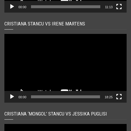
00:00
11:13
CRISTIANA STANCU VS IRENE MARTENS
Player
video
00:00
18:25
CRISTIANA ‘MONGOL’ STANCU VS JESSIKA PUGLISI
Player