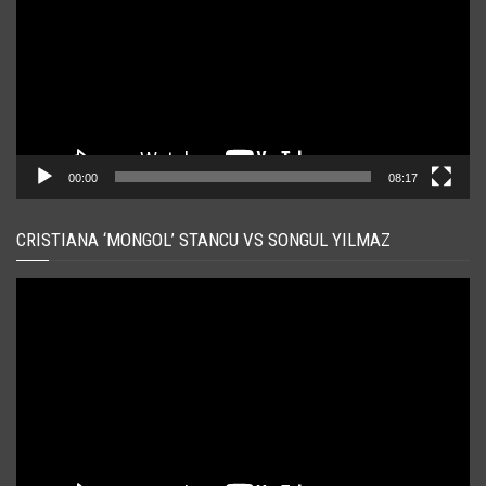
00:00
08:17
CRISTIANA ‘MONGOL’ STANCU VS SONGUL YILMAZ
Player
video