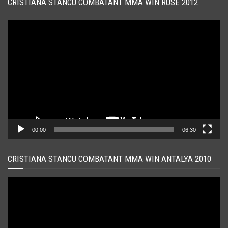
CRISTIANA STANCU COMBATANT MMA WIN RUSE 2012
Player
video
00:00
06:30
CRISTIANA STANCU COMBATANT MMA WIN ANTALYA 2010
Player
video