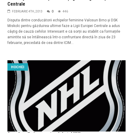
Centrale
FEBRUARIE 4TH, 2013
0
446
Disputa dintre conducătorii echipelor feminine Valosun Brno și DSK
Miskolc pentru găzduirea ultimei faze a Ligii Europei Centrale a adus
câștig de cauză cehilor. Interesant e că sorții au stabilit ca formațiile
amintite să se întâlnească într-o confruntare directă în ziua de 23
februarie, precedată de cea dintre ICIM...
HOCHEI