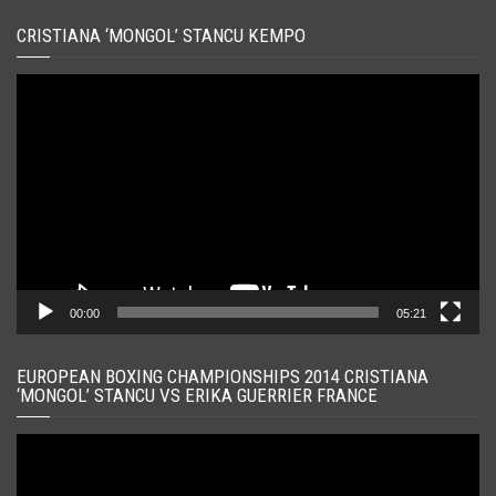
CRISTIANA ‘MONGOL’ STANCU KEMPO
Player
video
00:00
05:21
EUROPEAN BOXING CHAMPIONSHIPS 2014 CRISTIANA
‘MONGOL’ STANCU VS ERIKA GUERRIER FRANCE
Player
video