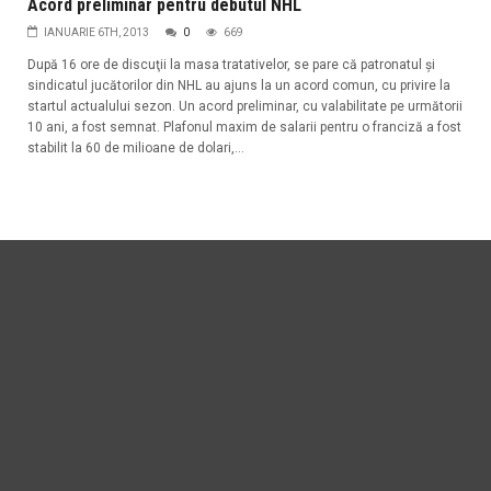
Acord preliminar pentru debutul NHL
IANUARIE 6TH, 2013
0
669
După 16 ore de discuţii la masa tratativelor, se pare că patronatul şi
sindicatul jucătorilor din NHL au ajuns la un acord comun, cu privire la
startul actualului sezon. Un acord preliminar, cu valabilitate pe următorii
10 ani, a fost semnat. Plafonul maxim de salarii pentru o franciză a fost
stabilit la 60 de milioane de dolari,...