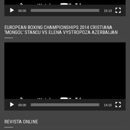
00:00
15:13
EUROPEAN BOXING CHAMPIONSHIPS 2014 CRISTIANA
‘MONGOL’ STANCU VS ELENA VYSTROPOZA AZERBAIJAN
Player
video
00:00
14:15
REVISTA ONLINE