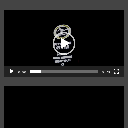
Player
video
00:00
01:59