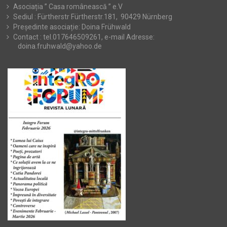
Asociația ” Casa românească ” e.V
Sediul : Fürtherstr Fürtherstr.181, 90429 Nürnberg
Președinte asociație: Doina Frühwald
Contact : tel.017646509261, e-mail Adresse:
doina.fruhwald@yahoo.de