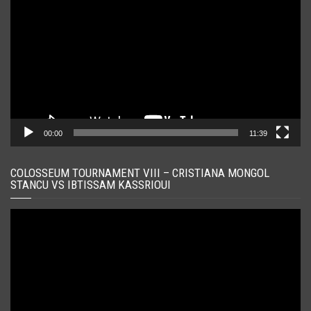
video
00:00
11:39
COLOSSEUM TOURNAMENT VIII – CRISTIANA MONGOL
STANCU VS IBTISSAM KASSRIOUI
Player
video