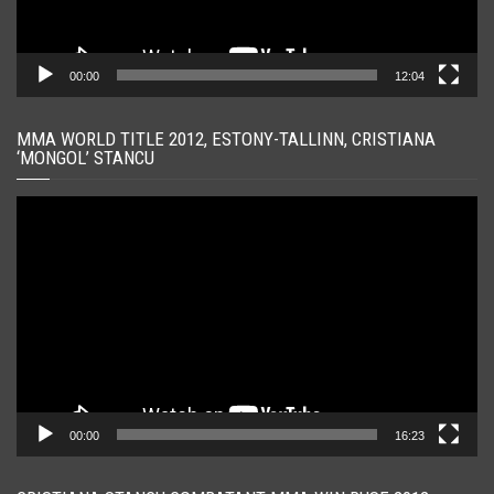
00:00
12:04
MMA WORLD TITLE 2012, ESTONY-TALLINN, CRISTIANA
‘MONGOL’ STANCU
Player
video
00:00
16:23