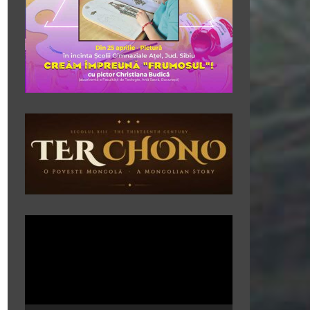
Player
video