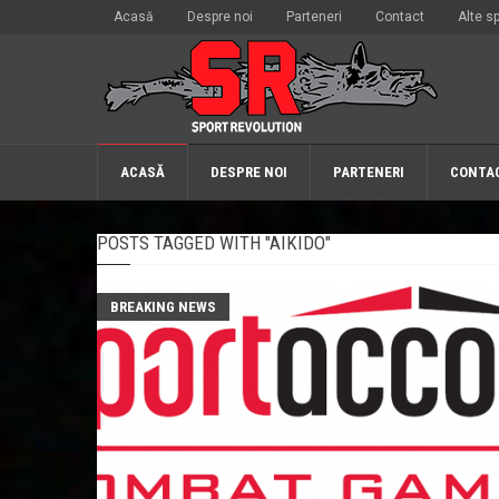
Acasă
Despre noi
Parteneri
Contact
Alte sp
ACASĂ
DESPRE NOI
PARTENERI
CONTA
POSTS TAGGED WITH "AIKIDO"
BREAKING NEWS