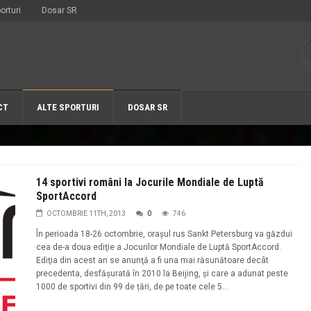
orturi
Dosar SR
CT
ALTE SPORTURI
DOSAR SR
14 sportivi români la Jocurile Mondiale de Luptă
SportAccord
OCTOMBRIE 11TH, 2013
0
746
În perioada 18-26 octombrie, oraşul rus Sankt Petersburg va găzdui
cea de-a doua ediţie a Jocurilor Mondiale de Luptă SportAccord.
Ediţia din acest an se anunţă a fi una mai răsunătoare decât
precedenta, desfășurată în 2010 la Beijing, şi care a adunat peste
1000 de sportivi din 99 de țări, de pe toate cele 5...