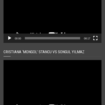
00:00
08:17
CRISTIANA ‘MONGOL’ STANCU VS SONGUL YILMAZ
Player
video