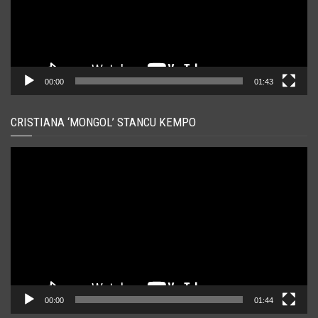
00:00
01:43
CRISTIANA ‘MONGOL’ STANCU KEMPO
Player
video
00:00
01:44