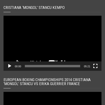
CRISTIANA ‘MONGOL’ STANCU KEMPO
Player
video
00:00
05:21
EUROPEAN BOXING CHAMPIONSHIPS 2014 CRISTIANA
‘MONGOL’ STANCU VS ERIKA GUERRIER FRANCE
Player
video