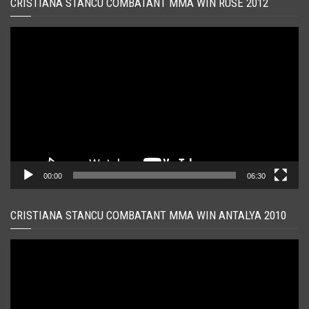
CRISTIANA STANCU COMBATANT MMA WIN RUSE 2012
Player
video
00:00
06:30
CRISTIANA STANCU COMBATANT MMA WIN ANTALYA 2010
Player
video