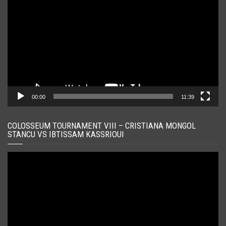
video
00:00
11:39
COLOSSEUM TOURNAMENT VIII – CRISTIANA MONGOL
STANCU VS IBTISSAM KASSRIOUI
Player
video