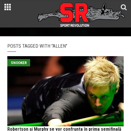
POSTS TAGGED WITH "ALLEN"
SNOOKER
Robertson și Murphy se vor confrunta în prima semifinală