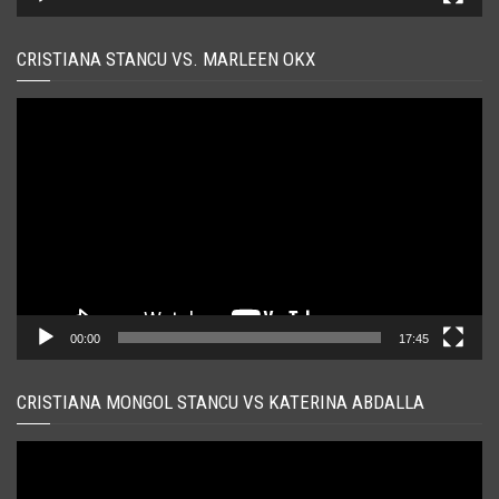
CRISTIANA STANCU VS. MARLEEN OKX
Player
video
00:00
17:45
CRISTIANA MONGOL STANCU VS KATERINA ABDALLA
Player
video