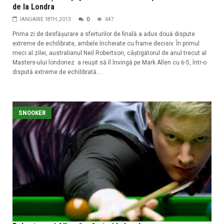
de la Londra
IANUARIE 18TH, 2013
0
647
Prima zi de desfăşurare a sferturilor de finală a adus două dispute
extreme de echilibrate, ambele încheiate cu frame decisiv. În primul
meci al zilei, australianul Neil Robertson, câştigătorul de anul trecut al
Masters-ului londonez a reuşit să îl învingă pe Mark Allen cu 6-5, într-o
dispută extreme de echilibrată....
SNOOKER