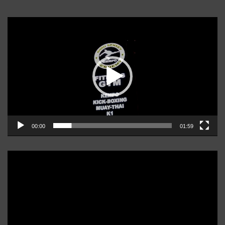
Player
video
00:00
01:59