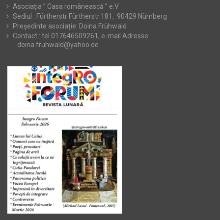
Asociația ” Casa românească ” e.V
Sediul : Fürtherstr Fürtherstr.181, 90429 Nürnberg
Președinte asociație: Doina Frühwald
Contact : tel.017646509261, e-mail Adresse:
doina.fruhwald@yahoo.de