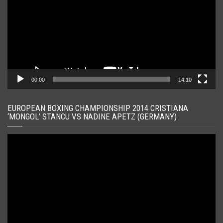
00:00
14:10
EUROPEAN BOXING CHAMPIONSHIP 2014 CRISTIANA
‘MONGOL’ STANCU VS NADINE APETZ (GERMANY)
Player
video