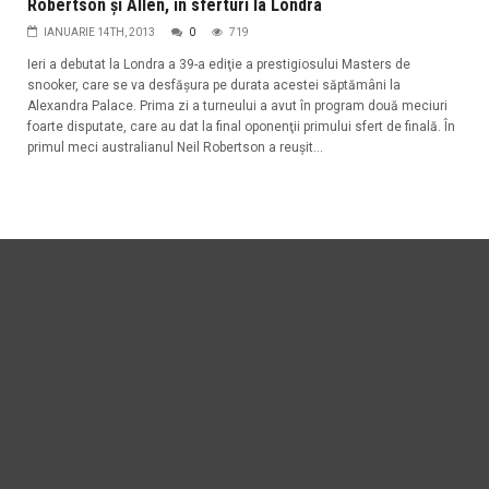
Robertson şi Allen, în sferturi la Londra
IANUARIE 14TH, 2013
0
719
Ieri a debutat la Londra a 39-a ediţie a prestigiosului Masters de
snooker, care se va desfăşura pe durata acestei săptămâni la
Alexandra Palace. Prima zi a turneului a avut în program două meciuri
foarte disputate, care au dat la final oponenţii primului sfert de finală. În
primul meci australianul Neil Robertson a reuşit...