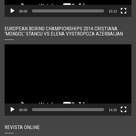
00:00
15:13
EUROPEAN BOXING CHAMPIONSHIPS 2014 CRISTIANA
‘MONGOL’ STANCU VS ELENA VYSTROPOZA AZERBAIJAN
Player
video
00:00
14:15
REVISTA ONLINE