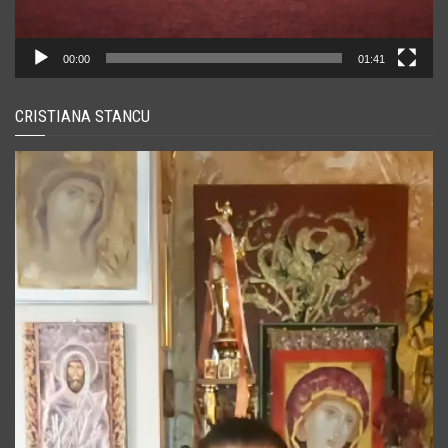
00:00
01:41
CRISTIANA STANCU
Player
video