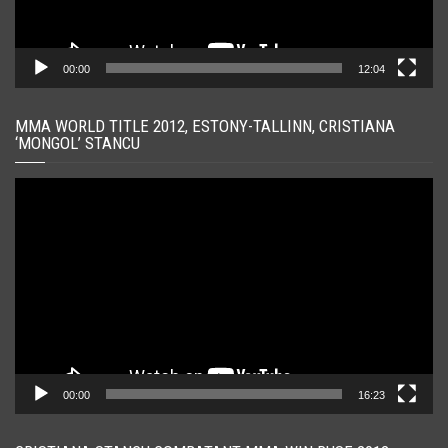
00:00
12:04
MMA WORLD TITLE 2012, ESTONY-TALLINN, CRISTIANA
‘MONGOL’ STANCU
Player
video
00:00
16:23