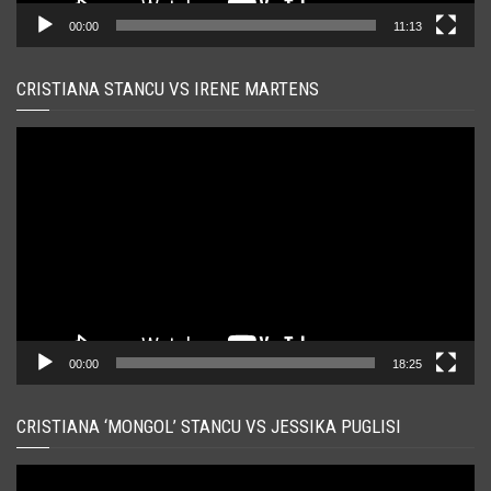
00:00
11:13
CRISTIANA STANCU VS IRENE MARTENS
Player
video
00:00
18:25
CRISTIANA ‘MONGOL’ STANCU VS JESSIKA PUGLISI
Player