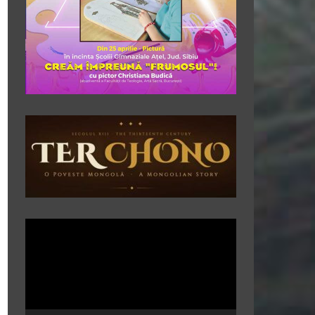
Player
video