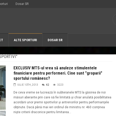
orturi
Dosar SR
CT
ALTE SPORTURI
DOSAR SR
SPORTIVI"
EXCLUSIV MTS-ul vrea să anuleze stimulentele
finaniciare pentru performeri. Cine sunt "groparii"
sportului românesc?
IULIE 10TH, 2013
42
3223
De ceva vreme se lucrează în subteranele MTS la găsirea de noi
măsuri aberante prin care să fie limitată şi chiar anulată posibilitatea
acordării unor premii sportivilor şi antrenorilor pentru performanţele
obţinute. Dacă până mai ieri ordinul de ministru nr. 460 conţinea
nişte criterii draconice pentru limitarea...