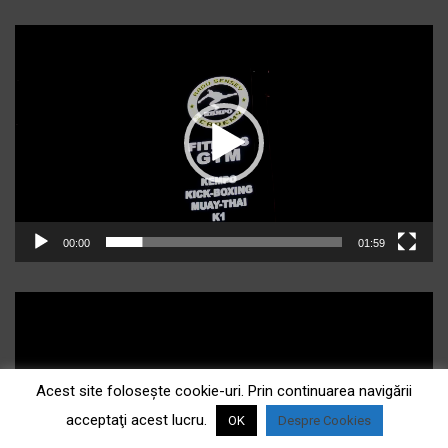
Player
video
00:00
01:59
Acest site foloseşte cookie-uri. Prin continuarea navigării
acceptaţi acest lucru.
OK
Despre Cookies