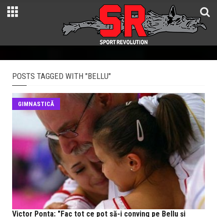
POSTS TAGGED WITH "BELLU"
GIMNASTICĂ
Victor Ponta: "Fac tot ce pot să-i conving pe Bellu și