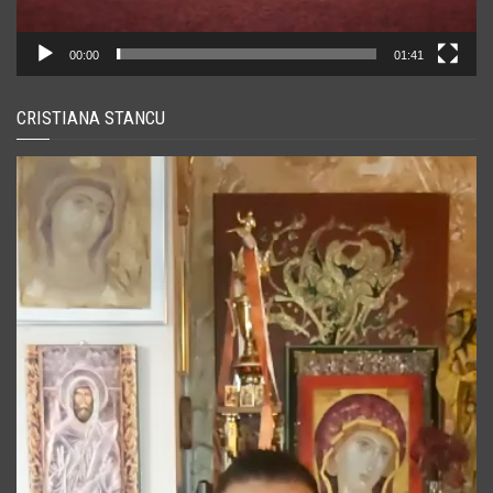
00:00
01:41
CRISTIANA STANCU
Player
video