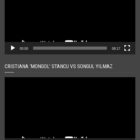
00:00
08:17
CRISTIANA ‘MONGOL’ STANCU VS SONGUL YILMAZ
Player
video