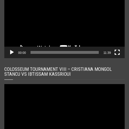
00:00
11:39
COLOSSEUM TOURNAMENT VIII – CRISTIANA MONGOL
STANCU VS IBTISSAM KASSRIOUI
Player
video