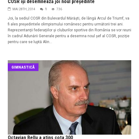
COSR îşi desemnează joi noul preşedinte
MAI 28TH, 2014
1
736
Joi, la sediul COSR din Bulevardul Mărăşti, de lângă Arcul de Triumf, va
fi ales preşedintele olimpismului românesc pentru următorii trei ani.
Reprezentanţii federaţiilor şi cluburilor sportive din România se vor reuni
în cadrul Adunării Generale pentru a desemna noul şef al COSR, poziţie
pentru care se luptă Alin...
GIMNASTICĂ
Octavian Bellu a atins cota 300