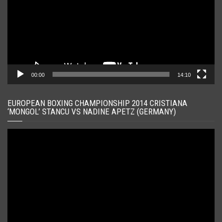
00:00
14:10
EUROPEAN BOXING CHAMPIONSHIP 2014 CRISTIANA
‘MONGOL’ STANCU VS NADINE APETZ (GERMANY)
Player
video