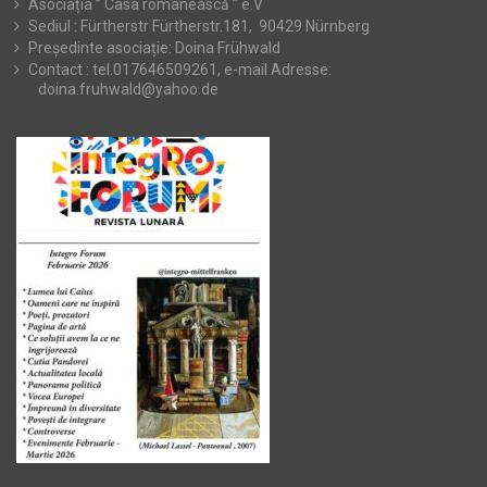
Asociația ” Casa românească ” e.V
Sediul : Fürtherstr Fürtherstr.181, 90429 Nürnberg
Președinte asociație: Doina Frühwald
Contact : tel.017646509261, e-mail Adresse:
doina.fruhwald@yahoo.de