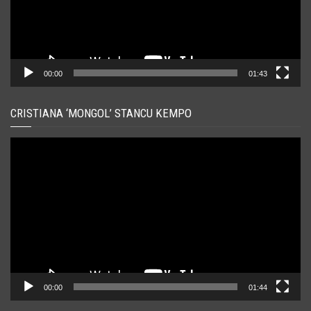
00:00
01:43
CRISTIANA ‘MONGOL’ STANCU KEMPO
Player
video
00:00
01:44