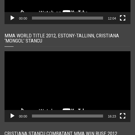
00:00
12:04
MMA WORLD TITLE 2012, ESTONY-TALLINN, CRISTIANA
‘MONGOL’ STANCU
Player
video
00:00
16:23
CRISTIANA STANCU COMBATANT MMA WIN RUSE 2012