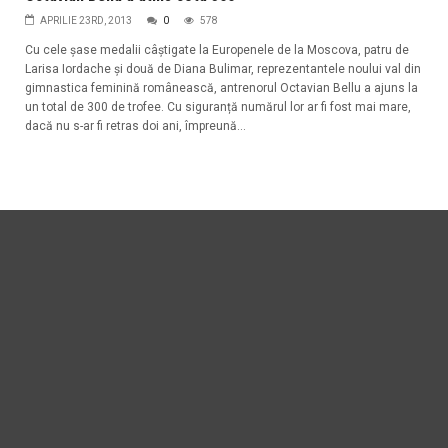
APRILIE 23RD, 2013
0
578
Cu cele șase medalii câștigate la Europenele de la Moscova, patru de
Larisa Iordache și două de Diana Bulimar, reprezentantele noului val din
gimnastica feminină românească, antrenorul Octavian Bellu a ajuns la
un total de 300 de trofee. Cu siguranță numărul lor ar fi fost mai mare,
dacă nu s-ar fi retras doi ani, împreună...