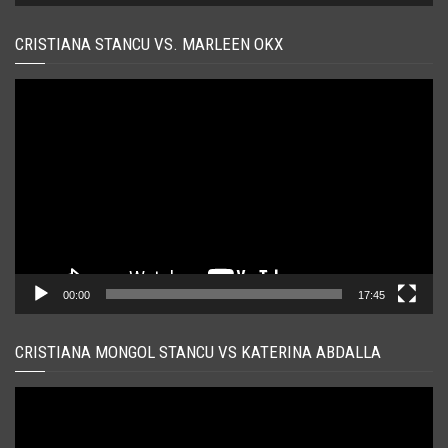
CRISTIANA STANCU VS. MARLEEN OKX
Player
video
00:00
17:45
CRISTIANA MONGOL STANCU VS KATERINA ABDALLA
Player
video