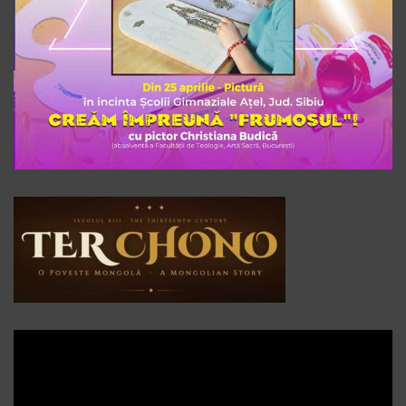
Player
video