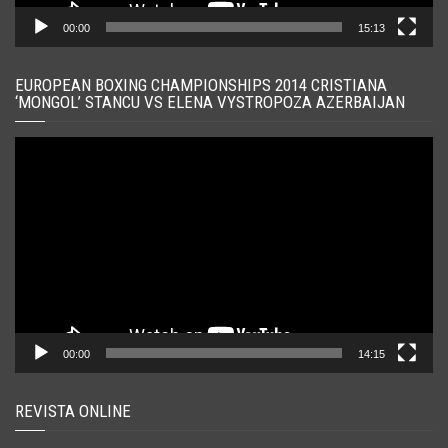
00:00
15:13
EUROPEAN BOXING CHAMPIONSHIPS 2014 CRISTIANA
‘MONGOL’ STANCU VS ELENA VYSTROPOZA AZERBAIJAN
Player
video
00:00
14:15
REVISTA ONLINE