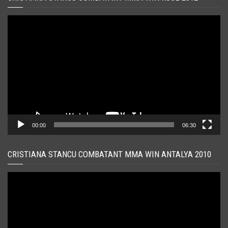
Player
video
00:00
06:30
CRISTIANA STANCU COMBATANT MMA WIN ANTALYA 2010
Player
video