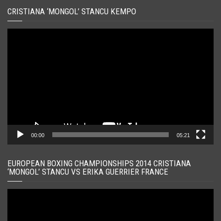
CRISTIANA ‘MONGOL’ STANCU KEMPO
Player
video
00:00
05:21
EUROPEAN BOXING CHAMPIONSHIPS 2014 CRISTIANA
‘MONGOL’ STANCU VS ERIKA GUERRIER FRANCE
Player
video