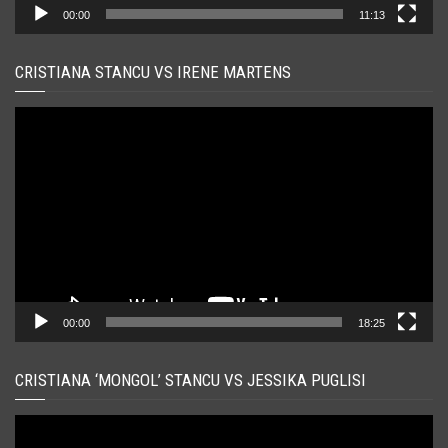
00:00
11:13
CRISTIANA STANCU VS IRENE MARTENS
Player
video
00:00
18:25
CRISTIANA ‘MONGOL’ STANCU VS JESSIKA PUGLISI
Player
video