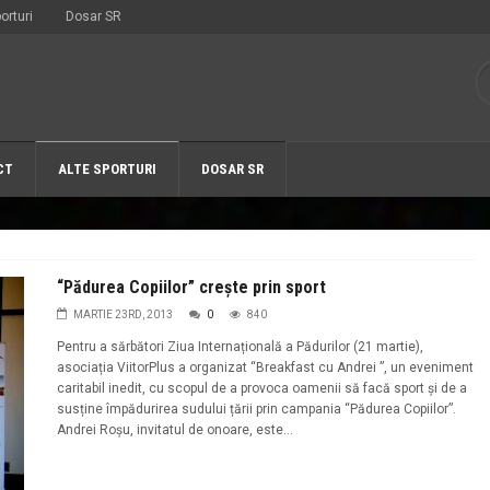
orturi
Dosar SR
CT
ALTE SPORTURI
DOSAR SR
“Pădurea Copiilor” crește prin sport
MARTIE 23RD, 2013
0
840
Pentru a sărbători Ziua Internațională a Pădurilor (21 martie),
asociația ViitorPlus a organizat “Breakfast cu Andrei ”, un eveniment
caritabil inedit, cu scopul de a provoca oamenii să facă sport și de a
susține împădurirea sudului țării prin campania “Pădurea Copiilor”.
Andrei Roșu, invitatul de onoare, este...