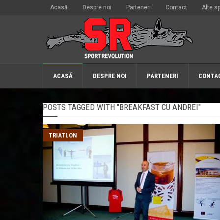
Acasă
Despre noi
Parteneri
Contact
Alte sp
ACASĂ
DESPRE NOI
PARTENERI
CONTA
POSTS TAGGED WITH "BREAKFAST CU ANDREI"
TRIATLON