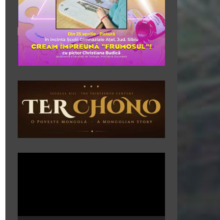
Player
video