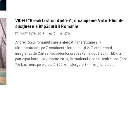
VIDEO "Breakfast cu Andrei", o campanie ViitorPlus de
susţinere a împăduririi României
MARTIE 6TH, 2013
0
570
Andrei Roșu, românul care a alergat 7 maratoane şi 7
ultramaratoane pe 7 continente într-un an şi 217 zile, record
înregistrat de Cartea Recordurilor şi speaker la două ediții TEDx, a
participat între 1 şi 2 martie 2013, la triatlonul Florida Double Iron (înot
7,6 km, mers pe bicicletă 360 km, alergare 84,4 km), unde a...