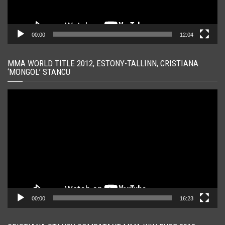
00:00
12:04
MMA WORLD TITLE 2012, ESTONY-TALLINN, CRISTIANA
‘MONGOL’ STANCU
Player
video
00:00
16:23