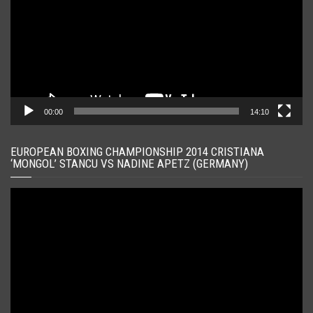
00:00
14:10
EUROPEAN BOXING CHAMPIONSHIP 2014 CRISTIANA
‘MONGOL’ STANCU VS NADINE APETZ (GERMANY)
Player
video