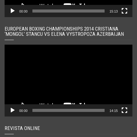
00:00
15:13
EUROPEAN BOXING CHAMPIONSHIPS 2014 CRISTIANA
‘MONGOL’ STANCU VS ELENA VYSTROPOZA AZERBAIJAN
Player
video
00:00
14:15
REVISTA ONLINE