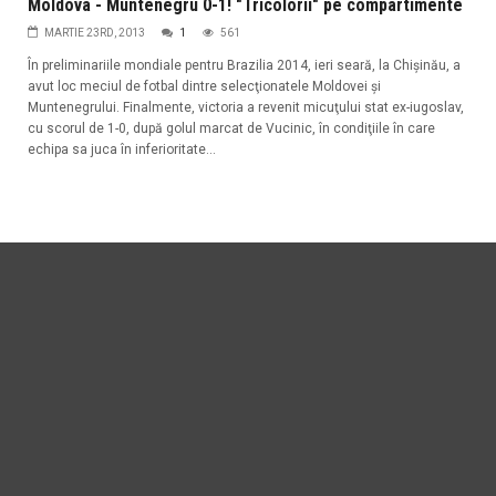
Moldova - Muntenegru 0-1! "Tricolorii" pe compartimente
MARTIE 23RD, 2013
1
561
În preliminariile mondiale pentru Brazilia 2014, ieri seară, la Chişinău, a
avut loc meciul de fotbal dintre selecţionatele Moldovei şi
Muntenegrului. Finalmente, victoria a revenit micuţului stat ex-iugoslav,
cu scorul de 1-0, după golul marcat de Vucinic, în condiţiile în care
echipa sa juca în inferioritate...