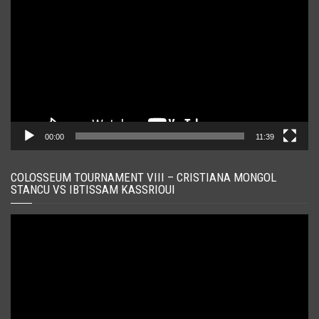
video
00:00
11:39
COLOSSEUM TOURNAMENT VIII – CRISTIANA MONGOL
STANCU VS IBTISSAM KASSRIOUI
Player
video