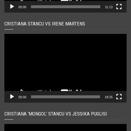
00:00
11:13
CRISTIANA STANCU VS IRENE MARTENS
Player
video
00:00
18:25
CRISTIANA ‘MONGOL’ STANCU VS JESSIKA PUGLISI
Player