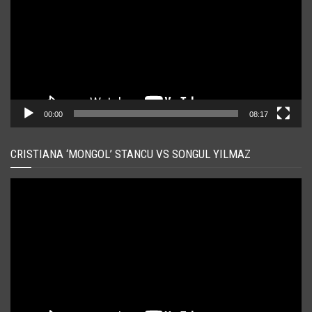
00:00
08:17
CRISTIANA ‘MONGOL’ STANCU VS SONGUL YILMAZ
Player
video