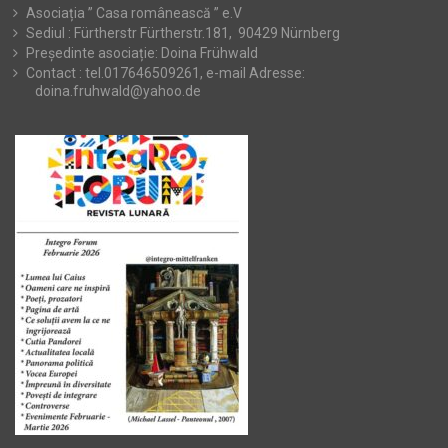
Asociația ” Casa românească ” e.V
Sediul : Fürtherstr Fürtherstr.181, 90429 Nürnberg
Președinte asociație: Doina Frühwald
Contact : tel.017646509261, e-mail Adresse:
doina.fruhwald@yahoo.de