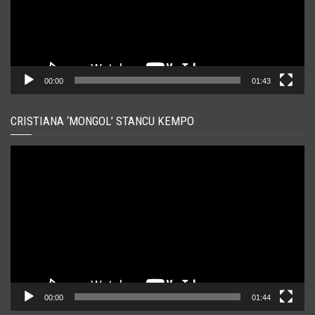
00:00
01:43
CRISTIANA ‘MONGOL’ STANCU KEMPO
Player
video
00:00
01:44