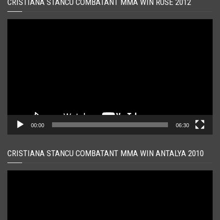
CRISTIANA STANCU COMBATANT MMA WIN RUSE 2012
Player
video
00:00
06:30
CRISTIANA STANCU COMBATANT MMA WIN ANTALYA 2010
Player
video