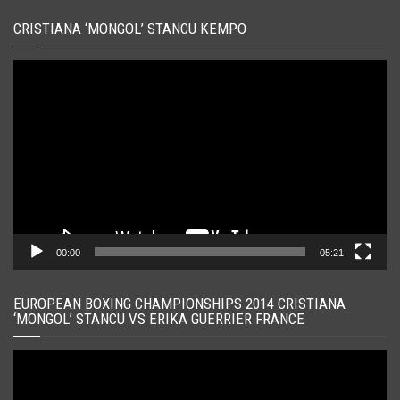
CRISTIANA ‘MONGOL’ STANCU KEMPO
Player
video
00:00
05:21
EUROPEAN BOXING CHAMPIONSHIPS 2014 CRISTIANA
‘MONGOL’ STANCU VS ERIKA GUERRIER FRANCE
Player
video