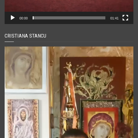
00:00
01:41
CRISTIANA STANCU
Player
video