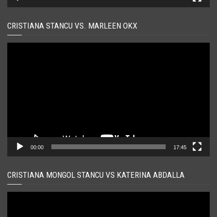
CRISTIANA STANCU VS. MARLEEN OKX
Player
video
00:00
17:45
CRISTIANA MONGOL STANCU VS KATERINA ABDALLA
Player
video