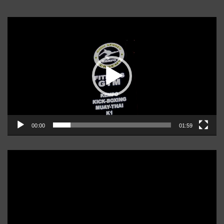
Player
video
00:00
01:59