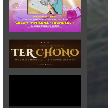
Player
video