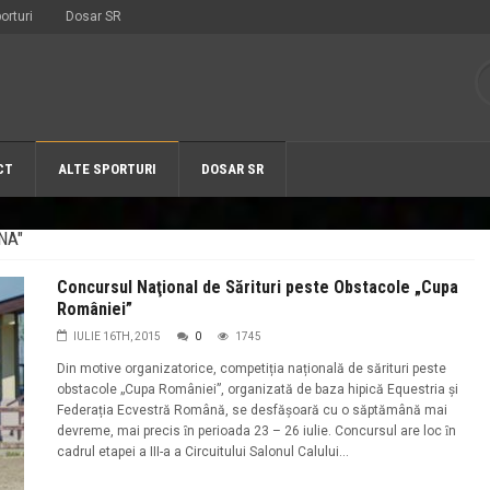
orturi
Dosar SR
CT
ALTE SPORTURI
DOSAR SR
NA"
Concursul Naţional de Sărituri peste Obstacole „Cupa
României”
IULIE 16TH, 2015
0
1745
Din motive organizatorice, competiția națională de sărituri peste
obstacole „Cupa României”, organizată de baza hipică Equestria şi
Federația Ecvestră Română, se desfăşoară cu o săptămână mai
devreme, mai precis ȋn perioada 23 – 26 iulie. Concursul are loc ȋn
cadrul etapei a III-a a Circuitului Salonul Calului...