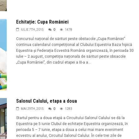
Echitație: Cupa României
IULIE 7TH, 2015
0
1478
Concursul național de sărituri peste obstacole „Cupa României”
continua calendarul competițional al Clubului Equestria Baza hipică
Equestria şi Federația Ecvestră Română organizează, ȋn perioada 30
iulie – 2 august, competiția națională de sărituri peste obsacole
„Cupa României”, din cadrul etapei a III-a a...
Salonul Calului, etapa a doua
MAI 29TH, 2015
0
1283
Startul pentru a doua etapă a Circuitului Salonul Calului se dă la
Equestria pe 5 iunie Clubul de echitație Equestria organizează, ȋn
perioada 5 – 7 iunie, etapa a doua a celui mai mare eveniment
ecvestru al anului, Circuitul Salonul Calului. În cele trei zile de