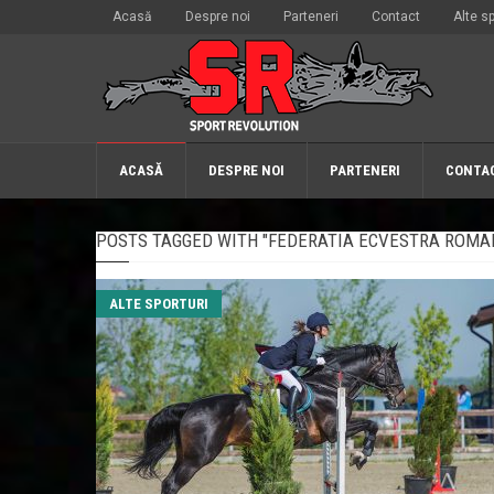
Acasă
Despre noi
Parteneri
Contact
Alte sp
ACASĂ
DESPRE NOI
PARTENERI
CONTA
POSTS TAGGED WITH "FEDERATIA ECVESTRA ROMA
ALTE SPORTURI