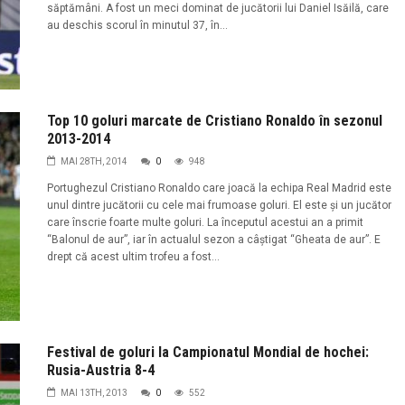
săptămâni. A fost un meci dominat de jucătorii lui Daniel Isăilă, care
au deschis scorul în minutul 37, în...
Top 10 goluri marcate de Cristiano Ronaldo în sezonul
2013-2014
MAI 28TH, 2014
0
948
Portughezul Cristiano Ronaldo care joacă la echipa Real Madrid este
unul dintre jucătorii cu cele mai frumoase goluri. El este şi un jucător
care înscrie foarte multe goluri. La începutul acestui an a primit
“Balonul de aur”, iar în actualul sezon a câştigat “Gheata de aur”. E
drept că acest ultim trofeu a fost...
Festival de goluri la Campionatul Mondial de hochei:
Rusia-Austria 8-4
MAI 13TH, 2013
0
552