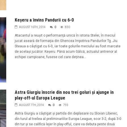
Keşeru a învins Pandurii cu 6-0
AUGUST 16TH, 2014
0
830
Atacantul a reuşit o performanţă unică în istoria Stelei, în meciul
jucat aseară de formaţia din Ghencea împotriva Pandurilor Tg. Jiu.
Steaua a câştigat cu 6-0, iar toate golurile meciului au fost marcate
de acelaşi jucător: Keşeru. Până acum Gâlcă, actualul antrenor al
echipei campioane, fusese cel care deţinea...
Astra Giurgiu înscrie din nou trei goluri şi ajunge în
play-off-ul Europa League
AUGUST 7TH, 2014
0
793
Astra Giurgiu a câștigat și partida din deplasare cu Slovan Liberec,
din turul al treilea al preliminariilor Europa League, scor 3-2, după 3-0
din tur şi se califică lejer în play-offul, care va debuta peste două