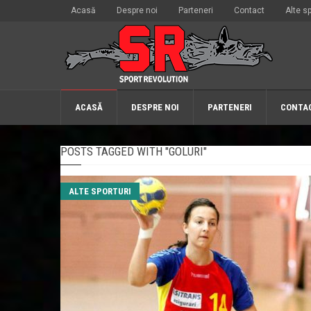
Acasă
Despre noi
Parteneri
Contact
Alte sp
ACASĂ
DESPRE NOI
PARTENERI
CONTA
POSTS TAGGED WITH "GOLURI"
ALTE SPORTURI