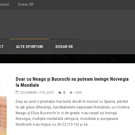
orturi
Dosar SR
CT
ALTE SPORTURI
DOSAR SR
Doar cu Neagu şi Buceschi nu puteam învinge Norvegia
la Mondiale
DECEMBRIE 11TH, 2015
0
1030
Deşi au avut o prestaţie mai bună decât în meciul cu Spania, pierdut
la opt goluri diferenţă, handbalistele naţionalei României, cu Cristina
Neagu şi Eliza Buceschi în zi de graţie, n-au reuşit să învingă
Norvegia, multipla medaliată olimpică, mondială şi europeană.
Nordicele s-au impus cu 26-22 (13-10) şi se...