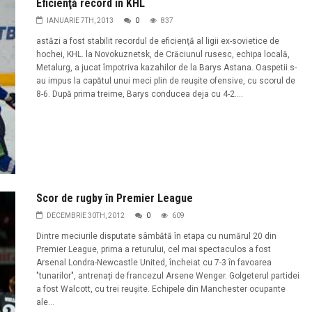
Eficienţă record în KHL
IANUARIE 7TH, 2013
0
837
astăzi a fost stabilit recordul de eficienţă al ligii ex-sovietice de
hochei, KHL. la Novokuznetsk, de Crăciunul rusesc, echipa locală,
Metalurg, a jucat împotriva kazahilor de la Barys Astana. Oaspetii s-
au impus la capătul unui meci plin de reuşite ofensive, cu scorul de
8-6. După prima treime, Barys conducea deja cu 4-2....
Scor de rugby în Premier League
DECEMBRIE 30TH, 2012
0
609
Dintre meciurile disputate sâmbătă în etapa cu numărul 20 din
Premier League, prima a returului, cel mai spectaculos a fost
Arsenal Londra-Newcastle United, încheiat cu 7-3 în favoarea
"tunarilor", antrenați de francezul Arsene Wenger. Golgeterul partidei
a fost Walcott, cu trei reușite. Echipele din Manchester ocupante
ale...