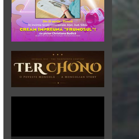
Player
video