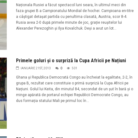
Naționala Rusiei a făcut spectacol luni seara, în ultimul meci din
faza grupei B a Campionatului Mondial de hochei. Campioana en-titre
a câștigat detașat partida cu penultima clasată, Austria, scor 8-4.
Rusia avea 2-0 după primele minute de joc, grație reușitelor lui
Alexander Perezoghin și Ilya Kovalchuk. Deși a avut un lot...
Primele goluri și o surpriză la Cupa Africii pe Națiuni
IANUARIE 21ST, 2013
0
501
Ghana și Republica Democrată Congo au încheiat la egalitate, 2-2, în
grupa B, rezultat care constituie o primă surpriză la Cupa Africii pe
Națiuni. Golul lui Keita, din minutul 84, secondat de un șut în bară și o
minge apărată de portarul echipei Republicii Democrate Congo, au
dus formația statului Mali pe primul loc în...