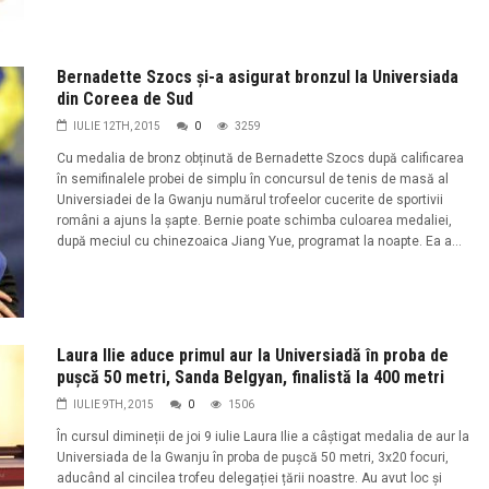
Bernadette Szocs și-a asigurat bronzul la Universiada
din Coreea de Sud
IULIE 12TH, 2015
0
3259
Cu medalia de bronz obținută de Bernadette Szocs după calificarea
în semifinalele probei de simplu în concursul de tenis de masă al
Universiadei de la Gwanju numărul trofeelor cucerite de sportivii
români a ajuns la șapte. Bernie poate schimba culoarea medaliei,
după meciul cu chinezoaica Jiang Yue, programat la noapte. Ea a...
Laura Ilie aduce primul aur la Universiadă în proba de
pușcă 50 metri, Sanda Belgyan, finalistă la 400 metri
IULIE 9TH, 2015
0
1506
În cursul dimineții de joi 9 iulie Laura Ilie a câștigat medalia de aur la
Universiada de la Gwanju în proba de pușcă 50 metri, 3x20 focuri,
aducând al cincilea trofeu delegației țării noastre. Au avut loc și