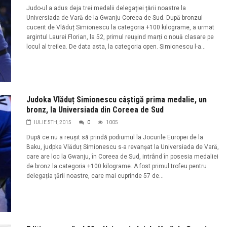
Judo-ul a adus deja trei medalii delegației țării noastre la
Universiada de Vară de la Gwanju-Coreea de Sud. După bronzul
cucerit de Vlăduț Simionescu la categoria +100 kilograme, a urmat
argintul Laurei Florian, la 52, primul reușind marți o nouă clasare pe
locul al treilea. De data asta, la categoria open. Simionescu l-a...
Judoka Vlăduț Simionescu câștigă prima medalie, un
bronz, la Universiada din Coreea de Sud
IULIE 5TH, 2015
0
1005
După ce nu a reușit să prindă podiumul la Jocurile Europei de la
Baku, judpka Vlăduț Simionescu s-a revanșat la Universiada de Vară,
care are loc la Gwanju, în Coreea de Sud, intrând în posesia medaliei
de bronz la categoria +100 kilograme. A fost primul trofeu pentru
delegația țării noastre, care mai cuprinde 57 de...