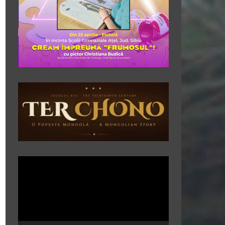
Player
video