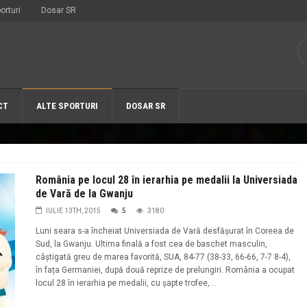
orturi
Dosar SR
CT
ALTE SPORTURI
DOSAR SR
România pe locul 28 în ierarhia pe medalii la Universiada
de Vară de la Gwanju
IULIE 13TH, 2015
5
3180
Luni seara s-a încheiat Universiada de Vară desfășurat în Coreea de
Sud, la Gwanju. Ultima finală a fost cea de baschet masculin,
câștigată greu de marea favorită, SUA, 84-77 (38-33, 66-66, 7-7 8-4),
în fața Germaniei, după două reprize de prelungiri. România a ocupat
locul 28 în ierarhia pe medalii, cu șapte trofee,...