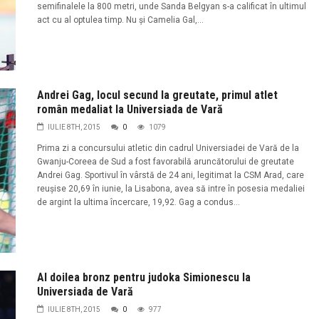
semifinalele la 800 metri, unde Sanda Belgyan s-a calificat în ultimul
act cu al optulea timp. Nu și Camelia Gal,...
Andrei Gag, locul secund la greutate, primul atlet
român medaliat la Universiada de Vară
IULIE 8TH, 2015
0
1079
Prima zi a concursului atletic din cadrul Universiadei de Vară de la
Gwanju-Coreea de Sud a fost favorabilă aruncătorului de greutate
Andrei Gag. Sportivul în vârstă de 24 ani, legitimat la CSM Arad, care
reușise 20,69 în iunie, la Lisabona, avea să intre în posesia medaliei
de argint la ultima încercare, 19,92. Gag a condus...
Al doilea bronz pentru judoka Simionescu la
Universiada de Vară
IULIE 8TH, 2015
0
977