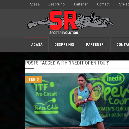
Acasă
Despre noi
Parteneri
Contact
Alte sp
ACASĂ
DESPRE NOI
PARTENERI
CONTA
POSTS TAGGED WITH "INEDIT OPEN TOUR"
TENIS