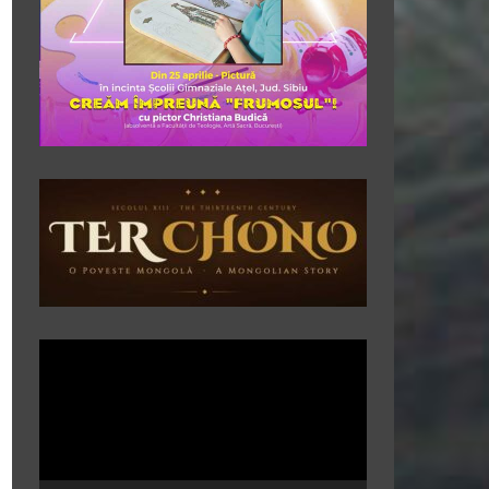
Player
video