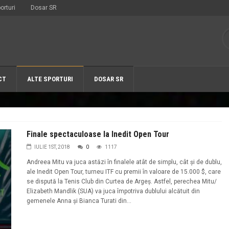
orturi
Dosar SR
CT
ALTE SPORTURI
DOSAR SR
Finale spectaculoase la Inedit Open Tour
IULIE 1ST, 2018
0
1117
Andreea Mitu va juca astăzi în finalele atât de simplu, cât şi de dublu,
ale Inedit Open Tour, turneu ITF cu premii în valoare de 15.000 $, care
se dispută la Tenis Club din Curtea de Argeş. Astfel, perechea Mitu/
Elizabeth Mandlik (SUA) va juca împotriva dublului alcătuit din
gemenele Anna şi Bianca Turati din...