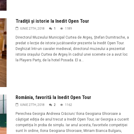
Tradiţii şi istorie la Inedit Open Tour
IUNIE 27TH, 2018
1
1189
Directorul Muzeului Municipal Curtea de Argeş, Ştefan Dumitrache, a
predat o lecţie de istorie jucătoarelor prezente la Inedit Open Tour.
Deghizat într-un cavaler medieval, directorul muzeului a prezentat
istoria oraşului Curtea de Argeş în cadrul unei scenete ce a avut loc
la Players Party, de la hotel Posada. El a...
România, favorită la Inedit Open Tour
IUNIE 27TH, 2018
2
1162
Perechea Georgia Andreea Crăciun/ Ilona Geogiana Ghioroaie a
câştigat ediţia de anul trecut a Inedit Open Tour, iar Georgia a cucerit
competiţia în proba de simplu. Iar anul acesta, favoritele competiţiei
sunt în ordine, Ilona Geogiana Ghioroaie, Miriam Bianca Bulgaru,