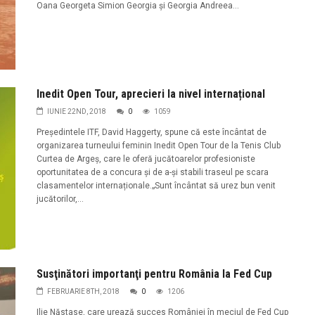
Oana Georgeta Simion Georgia şi Georgia Andreea...
Inedit Open Tour, aprecieri la nivel internațional
IUNIE 22ND, 2018
0
1059
Preşedintele ITF, David Haggerty, spune că este încântat de
organizarea turneului feminin Inedit Open Tour de la Tenis Club
Curtea de Argeş, care le oferă jucătoarelor profesioniste
oportunitatea de a concura și de a-și stabili traseul pe scara
clasamentelor internaționale.„Sunt încântat să urez bun venit
jucătorilor,...
Susţinători importanţi pentru România la Fed Cup
FEBRUARIE 8TH, 2018
0
1206
Ilie Năstase, care urează succes României în meciul de Fed Cup