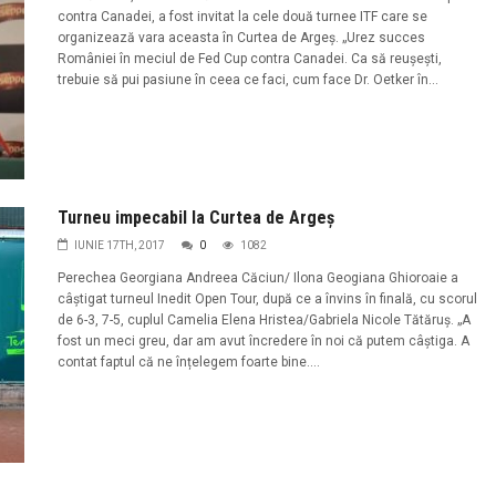
contra Canadei, a fost invitat la cele două turnee ITF care se
organizează vara aceasta în Curtea de Argeş. „Urez succes
României în meciul de Fed Cup contra Canadei. Ca să reușești,
trebuie să pui pasiune în ceea ce faci, cum face Dr. Oetker în...
Turneu impecabil la Curtea de Argeş
IUNIE 17TH, 2017
0
1082
Perechea Georgiana Andreea Căciun/ Ilona Geogiana Ghioroaie a
câștigat turneul Inedit Open Tour, după ce a învins în finală, cu scorul
de 6-3, 7-5, cuplul Camelia Elena Hristea/Gabriela Nicole Tătăruș. „A
fost un meci greu, dar am avut încredere în noi că putem câștiga. A
contat faptul că ne înțelegem foarte bine....