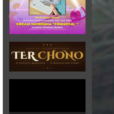
Player
video