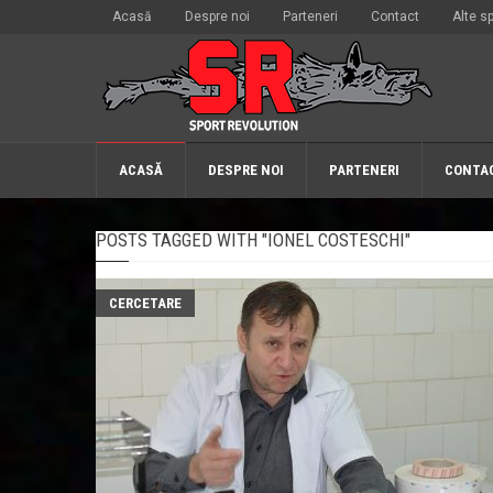
Acasă
Despre noi
Parteneri
Contact
Alte sp
ACASĂ
DESPRE NOI
PARTENERI
CONTA
POSTS TAGGED WITH "IONEL COSTESCHI"
CERCETARE