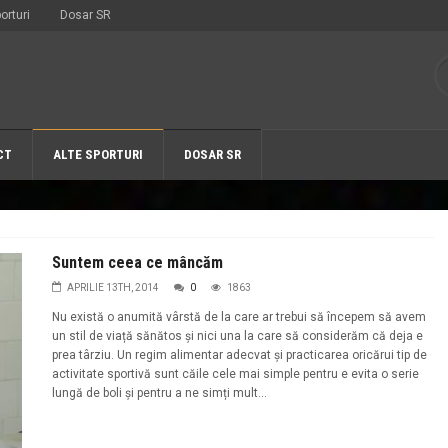
orturi
Dosar SR
CT
ALTE SPORTURI
DOSAR SR
Suntem ceea ce mâncăm
APRILIE 13TH, 2014
0
1863
Nu există o anumită vârstă de la care ar trebui să începem să avem
un stil de viață sănătos și nici una la care să considerăm că deja e
prea târziu. Un regim alimentar adecvat și practicarea oricărui tip de
activitate sportivă sunt căile cele mai simple pentru e evita o serie
lungă de boli și pentru a ne simți mult...