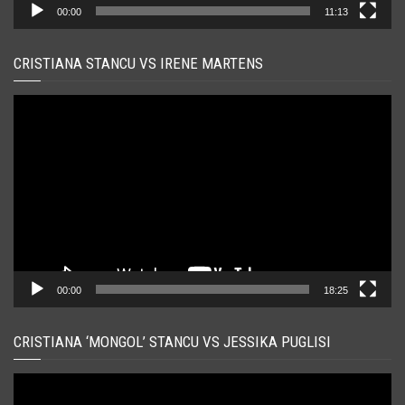
00:00
11:13
CRISTIANA STANCU VS IRENE MARTENS
Player
video
00:00
18:25
CRISTIANA ‘MONGOL’ STANCU VS JESSIKA PUGLISI
Player
video