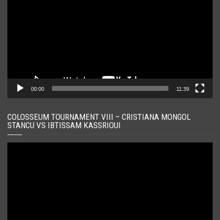
00:00
11:39
COLOSSEUM TOURNAMENT VIII – CRISTIANA MONGOL
STANCU VS IBTISSAM KASSRIOUI
Player
video