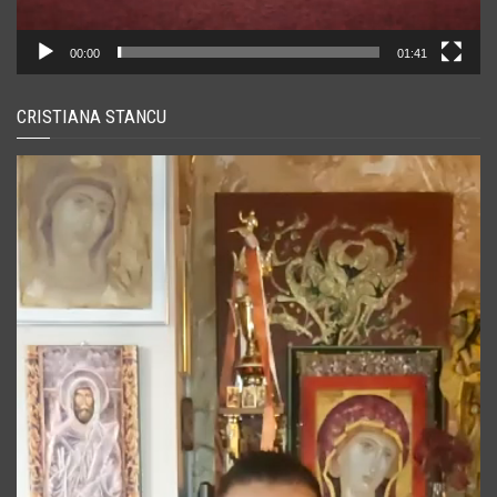
00:00
01:41
CRISTIANA STANCU
Player
video