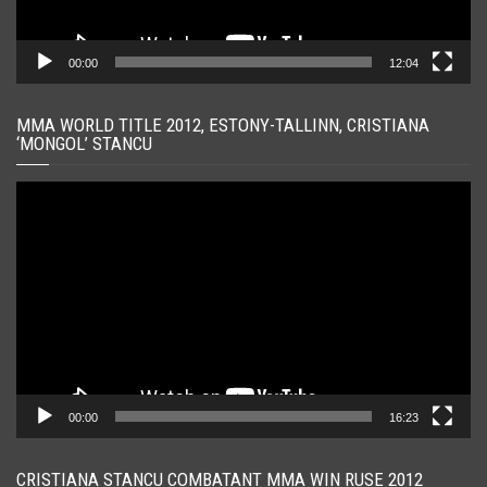
00:00
12:04
MMA WORLD TITLE 2012, ESTONY-TALLINN, CRISTIANA
‘MONGOL’ STANCU
Player
video
00:00
16:23
CRISTIANA STANCU COMBATANT MMA WIN RUSE 2012