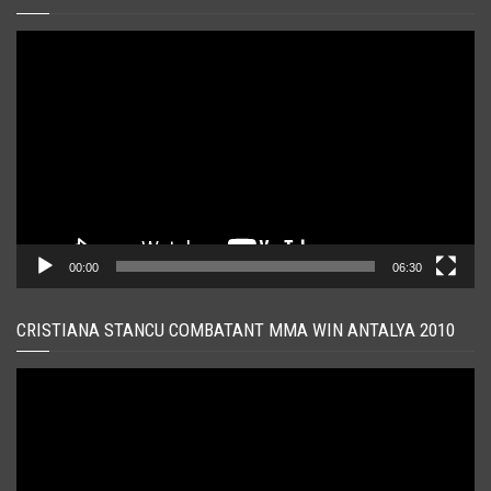
Player
video
00:00
06:30
CRISTIANA STANCU COMBATANT MMA WIN ANTALYA 2010
Player
video