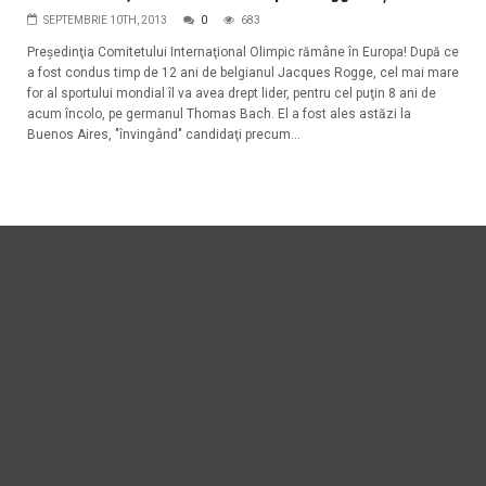
SEPTEMBRIE 10TH, 2013
0
683
Preşedinţia Comitetului Internaţional Olimpic rămâne în Europa! După ce
a fost condus timp de 12 ani de belgianul Jacques Rogge, cel mai mare
for al sportului mondial îl va avea drept lider, pentru cel puţin 8 ani de
acum încolo, pe germanul Thomas Bach. El a fost ales astăzi la
Buenos Aires, "învingând" candidaţi precum...