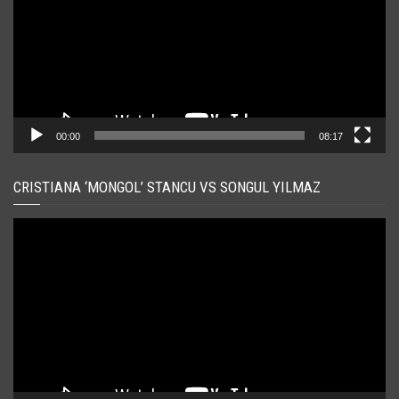
00:00
08:17
CRISTIANA ‘MONGOL’ STANCU VS SONGUL YILMAZ
Player
video