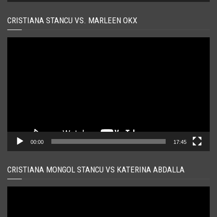
CRISTIANA STANCU VS. MARLEEN OKX
Player
video
00:00
17:45
CRISTIANA MONGOL STANCU VS KATERINA ABDALLA
Player
video