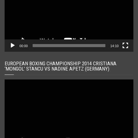
00:00
14:10
EUROPEAN BOXING CHAMPIONSHIP 2014 CRISTIANA
‘MONGOL’ STANCU VS NADINE APETZ (GERMANY)
Player
video