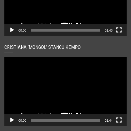
00:00
01:43
CRISTIANA ‘MONGOL’ STANCU KEMPO
Player
video
00:00
01:44