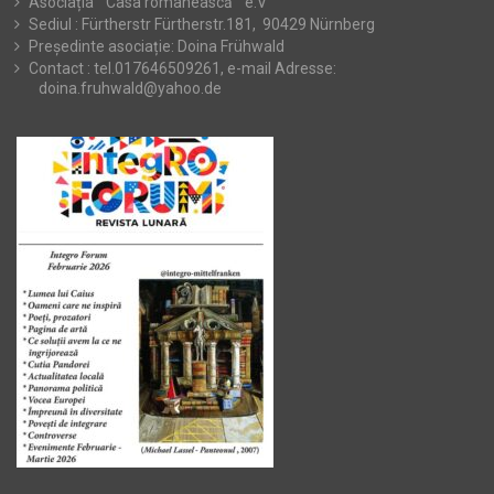
Asociația ” Casa românească ” e.V
Sediul : Fürtherstr Fürtherstr.181, 90429 Nürnberg
Președinte asociație: Doina Frühwald
Contact : tel.017646509261, e-mail Adresse:
doina.fruhwald@yahoo.de