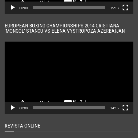
00:00
15:13
EUROPEAN BOXING CHAMPIONSHIPS 2014 CRISTIANA
‘MONGOL’ STANCU VS ELENA VYSTROPOZA AZERBAIJAN
Player
video
00:00
14:15
REVISTA ONLINE