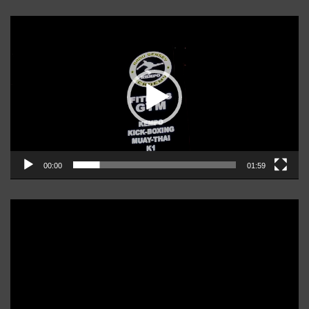
Player
video
00:00
01:59