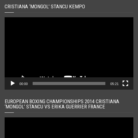
CRISTIANA ‘MONGOL’ STANCU KEMPO
Player
video
00:00
05:21
EUROPEAN BOXING CHAMPIONSHIPS 2014 CRISTIANA
‘MONGOL’ STANCU VS ERIKA GUERRIER FRANCE
Player
video