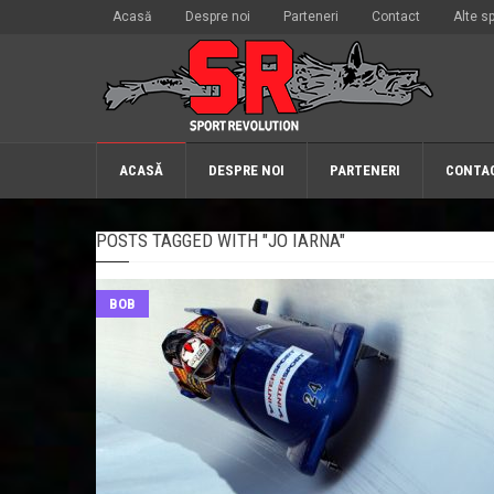
Acasă
Despre noi
Parteneri
Contact
Alte sp
ACASĂ
DESPRE NOI
PARTENERI
CONTA
POSTS TAGGED WITH "JO IARNA"
BOB