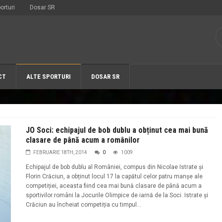
orturi
Dosar SR
CT
ALTE SPORTURI
DOSAR SR
JO Soci: echipajul de bob dublu a obținut cea mai bună
clasare de până acum a românilor
FEBRUARIE 18TH, 2014
0
1009
Echipajul de bob dublu al României, compus din Nicolae Istrate și
Florin Crăciun, a obținut locul 17 la capătul celor patru manșe ale
competiției, aceasta fiind cea mai bună clasare de până acum a
sportivilor români la Jocurile Olimpice de iarnă de la Soci. Istrate și
Crăciun au încheiat competiția cu timpul...