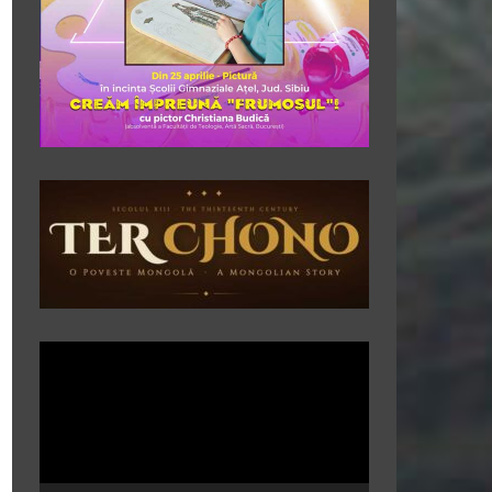
Player
video