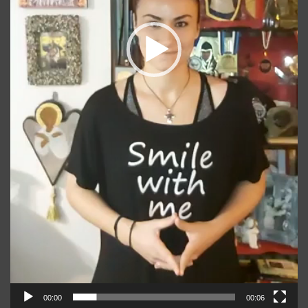
00:00
00:06