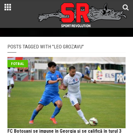
POSTS TAGGED WITH "LEO GROZAVU"
FOTBAL
FC Botoșani se impune în Georgia și se califică în turul 3