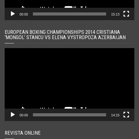
00:00
15:13
EUROPEAN BOXING CHAMPIONSHIPS 2014 CRISTIANA
‘MONGOL’ STANCU VS ELENA VYSTROPOZA AZERBAIJAN
Player
video
00:00
14:15
REVISTA ONLINE