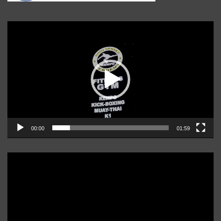
Player
video
00:00
01:59