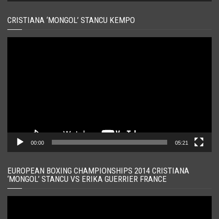
CRISTIANA ‘MONGOL’ STANCU KEMPO
Player
video
00:00
05:21
EUROPEAN BOXING CHAMPIONSHIPS 2014 CRISTIANA
‘MONGOL’ STANCU VS ERIKA GUERRIER FRANCE
Player
video