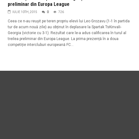
preliminar din Europa League
IULIE 10TH, 2015
0
726
Ceea ce n-au reușit pe teren propriu elevii lui Leo Grozavu (1-1 în partida
tur de acum nouă zile) au obținut în deplasare la Spartak TsKinvali-
Georgia (victorie cu 3-1). Rezultat care le-a adus calificarea în turul al
treilea preliminar din Europa League. La prima prezență în a doua
competiție intercluburi europeană FC...