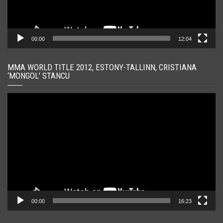
00:00
12:04
MMA WORLD TITLE 2012, ESTONY-TALLINN, CRISTIANA
‘MONGOL’ STANCU
Player
video
00:00
16:23