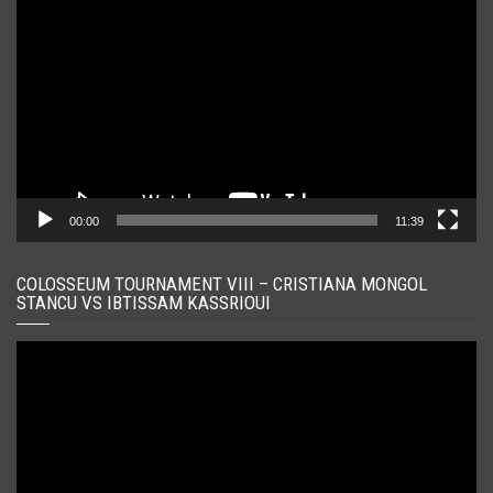
video
00:00
11:39
COLOSSEUM TOURNAMENT VIII – CRISTIANA MONGOL
STANCU VS IBTISSAM KASSRIOUI
Player
video