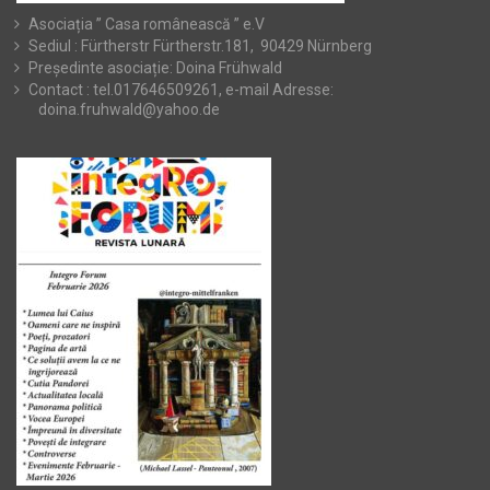
Asociația ” Casa românească ” e.V
Sediul : Fürtherstr Fürtherstr.181, 90429 Nürnberg
Președinte asociație: Doina Frühwald
Contact : tel.017646509261, e-mail Adresse:
doina.fruhwald@yahoo.de