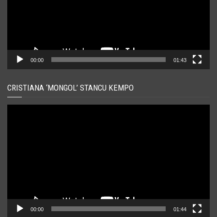
00:00
01:43
CRISTIANA ‘MONGOL’ STANCU KEMPO
Player
video
00:00
01:44