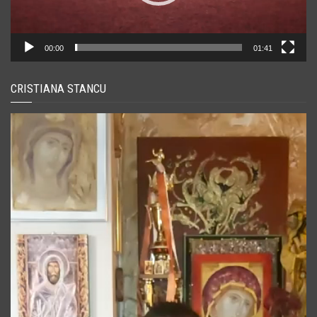
00:00
01:41
CRISTIANA STANCU
Player
video