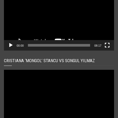
00:00
08:17
CRISTIANA ‘MONGOL’ STANCU VS SONGUL YILMAZ
Player
video