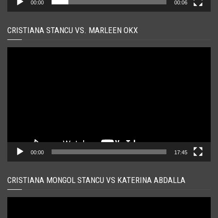
00:00
00:06
CRISTIANA STANCU VS. MARLEEN OKX
Player
video
00:00
17:45
CRISTIANA MONGOL STANCU VS KATERINA ABDALLA
Player
video