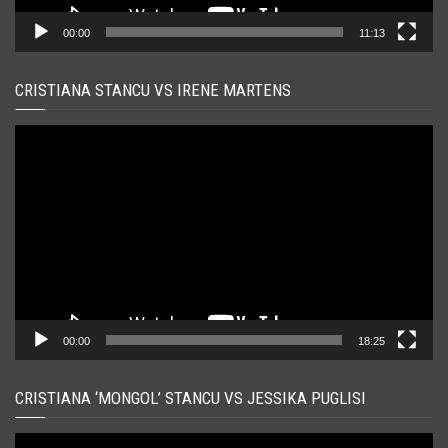
00:00
11:13
CRISTIANA STANCU VS IRENE MARTENS
Player
video
00:00
18:25
CRISTIANA ‘MONGOL’ STANCU VS JESSIKA PUGLISI
Player