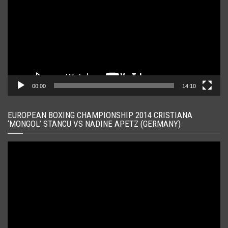
00:00
14:10
EUROPEAN BOXING CHAMPIONSHIP 2014 CRISTIANA
‘MONGOL’ STANCU VS NADINE APETZ (GERMANY)
Player
video