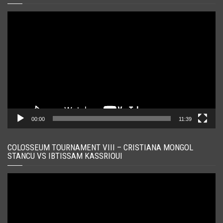
Player
video
00:00
11:39
COLOSSEUM TOURNAMENT VIII – CRISTIANA MONGOL
STANCU VS IBTISSAM KASSRIOUI
Player
video