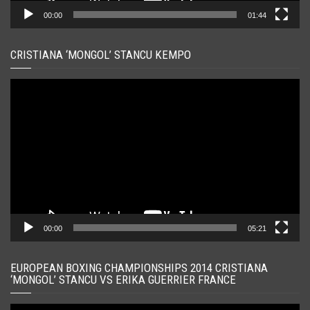
00:00
01:44
CRISTIANA ‘MONGOL’ STANCU KEMPO
Player
video
00:00
05:21
EUROPEAN BOXING CHAMPIONSHIPS 2014 CRISTIANA
‘MONGOL’ STANCU VS ERIKA GUERRIER FRANCE
Player