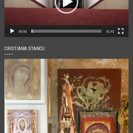
00:00
01:41
CRISTIANA STANCU
Player
video