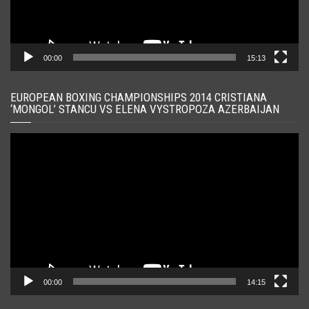
00:00
15:13
EUROPEAN BOXING CHAMPIONSHIPS 2014 CRISTIANA
‘MONGOL’ STANCU VS ELENA VYSTROPOZA AZERBAIJAN
Player
video
00:00
14:15