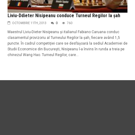
Liviu-Ddieter Nisipeanu conduce Turneul Regilor la şah
OCTOMBRIE 11TH, 2013
0
760
Maestrul Liviu-Dieter Nisipeanu şi italianul Fabiano Caruana conduc
clasamentul provizoriu al Turneului Regilor la şah, fiecare având 1,5
puncte. În cadrul competiţiei care se desfăşoară la sediul Academiei de
Studii Economice din Bucureşti, Nisipeanu l-a învins în runda a treia pe
chinezul Wang Hao. Turneul Regilor, care...