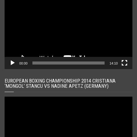
video
00:00
14:10
EUROPEAN BOXING CHAMPIONSHIP 2014 CRISTIANA
‘MONGOL’ STANCU VS NADINE APETZ (GERMANY)
Player
video