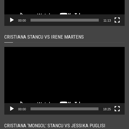
00:00
11:13
CRISTIANA STANCU VS IRENE MARTENS
Player
video
00:00
18:25
CRISTIANA ‘MONGOL’ STANCU VS JESSIKA PUGLISI