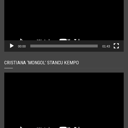
00:00
01:43
CRISTIANA ‘MONGOL’ STANCU KEMPO
Player
video