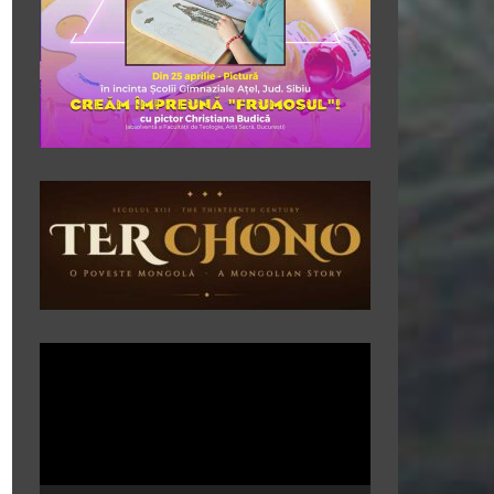
Player
video