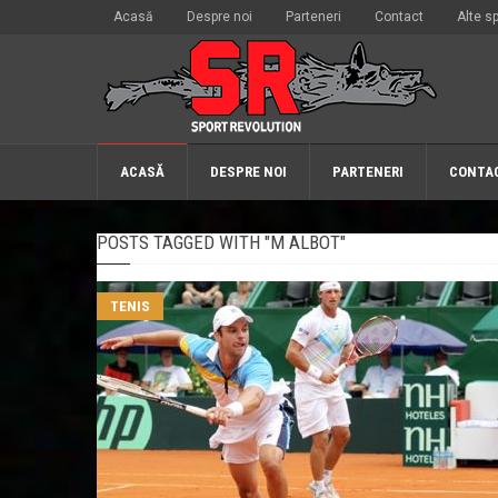
Acasă
Despre noi
Parteneri
Contact
Alte sp
ACASĂ
DESPRE NOI
PARTENERI
CONTA
POSTS TAGGED WITH "M ALBOT"
TENIS