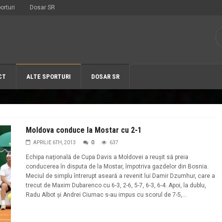
orturi
Dosar SR
CT
ALTE SPORTURI
DOSAR SR
Moldova conduce la Mostar cu 2-1
APRILIE 6TH, 2013
0
637
Echipa naţională de Cupa Davis a Moldovei a reuşit să preia
conducerea în disputa de la Mostar, împotriva gazdelor din Bosnia.
Meciul de simplu întrerupt aseară a revenit lui Damir Dzumhur, care a
trecut de Maxim Dubarenco cu 6-3, 2-6, 5-7, 6-3, 6-4. Apoi, la dublu,
Radu Albot şi Andrei Ciumac s-au impus cu scorul de 7-5,...