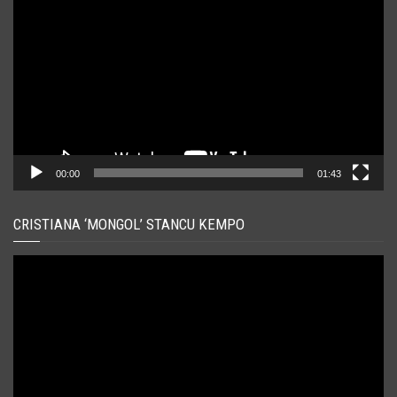
video
00:00
01:43
CRISTIANA ‘MONGOL’ STANCU KEMPO
Player
video