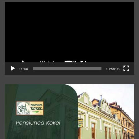
Player
video
00:00
01:58:03