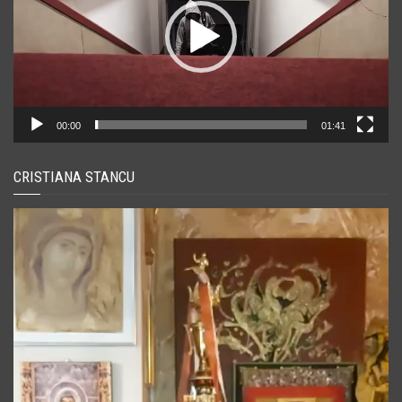
00:00
01:41
CRISTIANA STANCU
Player
video