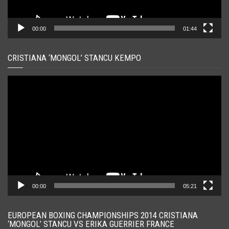
00:00
01:44
CRISTIANA ‘MONGOL’ STANCU KEMPO
Player
video
00:00
05:21
EUROPEAN BOXING CHAMPIONSHIPS 2014 CRISTIANA
‘MONGOL’ STANCU VS ERIKA GUERRIER FRANCE