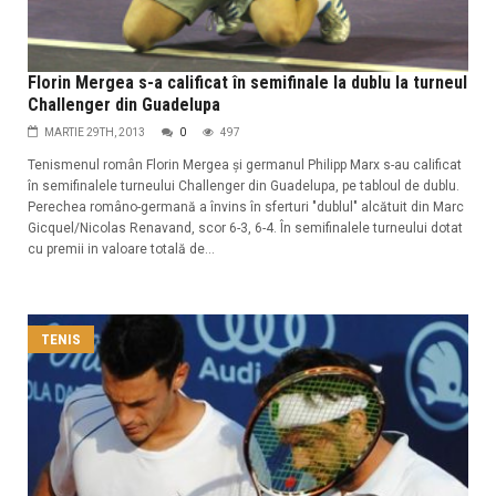
Florin Mergea s-a calificat în semifinale la dublu la turneul
Challenger din Guadelupa
MARTIE 29TH, 2013
0
497
Tenismenul român Florin Mergea şi germanul Philipp Marx s-au calificat
în semifinalele turneului Challenger din Guadelupa, pe tabloul de dublu.
Perechea româno-germană a învins în sferturi "dublul" alcătuit din Marc
Gicquel/Nicolas Renavand, scor 6-3, 6-4. În semifinalele turneului dotat
cu premii in valoare totală de...
TENIS