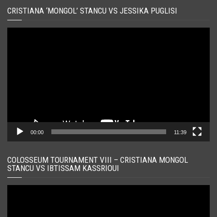
CRISTIANA ‘MONGOL’ STANCU VS JESSIKA PUGLISI
Player
video
00:00
11:39
COLOSSEUM TOURNAMENT VIII – CRISTIANA MONGOL
STANCU VS IBTISSAM KASSRIOUI
Player
video