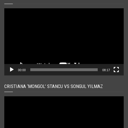
Player
video
00:00
08:17
CRISTIANA ‘MONGOL’ STANCU VS SONGUL YILMAZ
Player
video