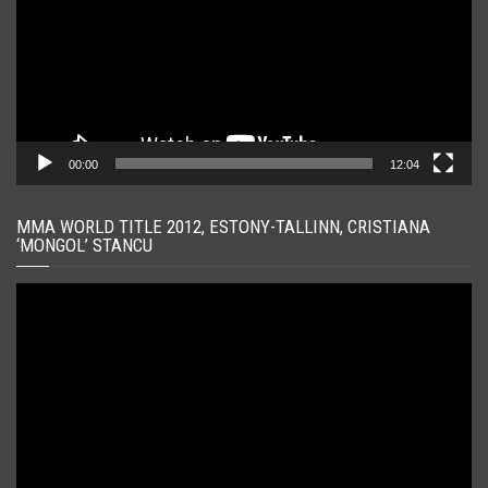
00:00
12:04
MMA WORLD TITLE 2012, ESTONY-TALLINN, CRISTIANA
‘MONGOL’ STANCU
Player
video