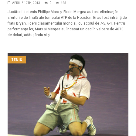
APRILIE 12TH, 2013
0
425
Jucătorii de tenis Phillipe Marx şi Florin Mergea au fost eliminaţi în
sferturile de finală ale turneului ATP de la Houston. Ei au fost înfrânţi de
fraţii Bryan, liderii clasamentului mondial, cu scorul de 7-5, 6-1. Pentru
performanţa lor, Marx şi Mergea au încasat un cec în valoare de 4070
de dolari, adăugându-şi şi...
TENIS