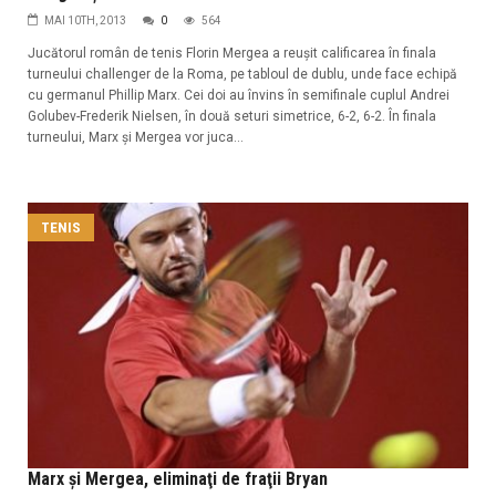
MAI 10TH, 2013
0
564
Jucătorul român de tenis Florin Mergea a reuşit calificarea în finala
turneului challenger de la Roma, pe tabloul de dublu, unde face echipă
cu germanul Phillip Marx. Cei doi au învins în semifinale cuplul Andrei
Golubev-Frederik Nielsen, în două seturi simetrice, 6-2, 6-2. În finala
turneului, Marx şi Mergea vor juca...
TENIS
Marx şi Mergea, eliminaţi de fraţii Bryan