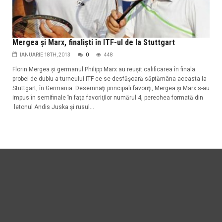
Mergea şi Marx, finalişti în ITF-ul de la Stuttgart
IANUARIE 18TH, 2013
0
448
Florin Mergea şi germanul Philipp Marx au reuşit calificarea în finala
probei de dublu a turneului ITF ce se desfăşoară săptămâna aceasta la
Stuttgart, în Germania. Desemnaţi principali favoriţi, Mergea şi Marx s-au
impus în semifinale în faţa favoriţilor numărul 4, perechea formată din
letonul Andis Juska şi rusul...