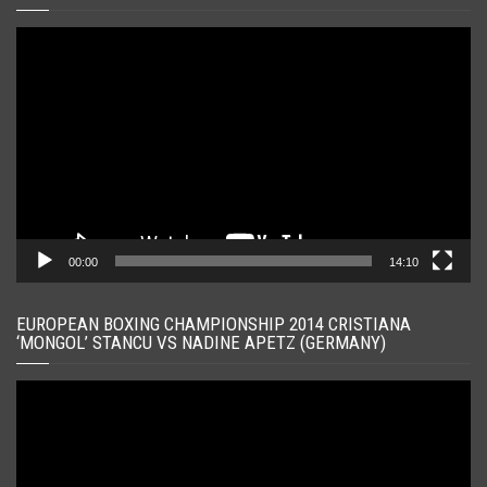
Player
video
00:00
14:10
EUROPEAN BOXING CHAMPIONSHIP 2014 CRISTIANA
‘MONGOL’ STANCU VS NADINE APETZ (GERMANY)
Player
video