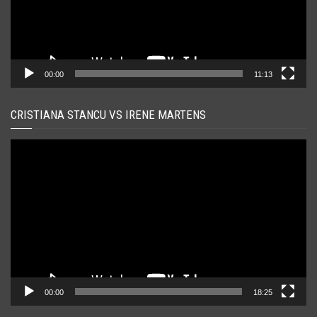
00:00
11:13
CRISTIANA STANCU VS IRENE MARTENS
Player
video
00:00
18:25