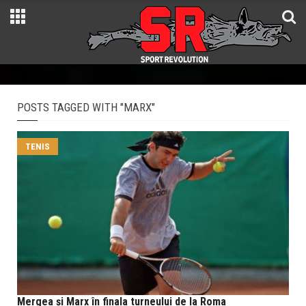
POSTS TAGGED WITH "MARX"
TENIS
Mergea şi Marx în finala turneului de la Roma