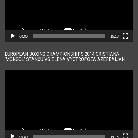
00:00
15:13
EUROPEAN BOXING CHAMPIONSHIPS 2014 CRISTIANA
‘MONGOL’ STANCU VS ELENA VYSTROPOZA AZERBAIJAN
Player
video
00:00
14:15