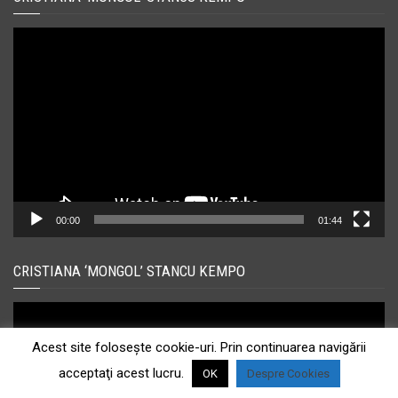
Player
video
00:00
01:44
CRISTIANA ‘MONGOL’ STANCU KEMPO
Player
video
Acest site foloseşte cookie-uri. Prin continuarea navigării
acceptaţi acest lucru.
OK
Despre Cookies