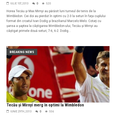
IULIE 1ST, 2013
0
520
Horea Tecău şi Max Mirnyi au părăsit luni turneul de tenis de la
Wimbledon. Cei doi au pierdut în optimi cu 2-3 la seturi în faţa cuplului
format din croatul Ivan Dodig şi brazilianul Marcelo Melo. Cotaţi cu
şansa a şaptea la câştigarea Wimbledon-ului, Tecău şi Mirnyi au
câştigat primele două seturi, 7-6, 6-2. Dodig...
BREAKING NEWS
Tecău și Mirnyi merg în optimi la Wimbledon
IUNIE 29TH, 2013
0
556