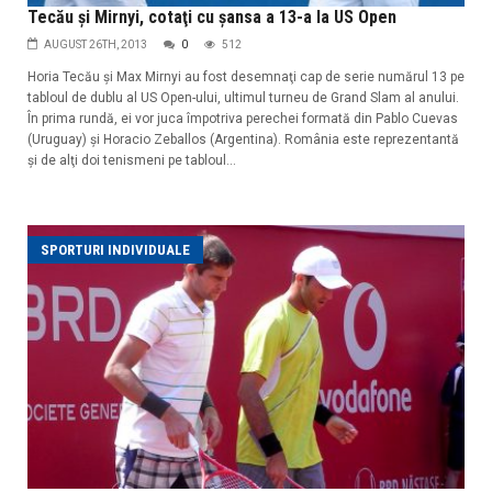
Tecău şi Mirnyi, cotaţi cu şansa a 13-a la US Open
AUGUST 26TH, 2013
0
512
Horia Tecău şi Max Mirnyi au fost desemnaţi cap de serie numărul 13 pe
tabloul de dublu al US Open-ului, ultimul turneu de Grand Slam al anului.
În prima rundă, ei vor juca împotriva perechei formată din Pablo Cuevas
(Uruguay) şi Horacio Zeballos (Argentina). România este reprezentantă
şi de alţi doi tenismeni pe tabloul...
SPORTURI INDIVIDUALE