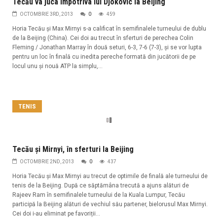
Tecău va juca împotriva lui Djokovic la Beijing
OCTOMBRIE 3RD, 2013
0
459
Horia Tecău și Max Mirnyi s-a calificat în semifinalele turneului de dublu
de la Beijing (China). Cei doi au trecut în sferturi de perechea Colin
Fleming / Jonathan Marray în două seturi, 6-3, 7-6 (7-3), și se vor lupta
pentru un loc în finală cu inedita pereche formată din jucătorii de pe
locul unu și nouă ATP la simplu,...
TENIS
Tecău și Mirnyi, în sferturi la Beijing
OCTOMBRIE 2ND, 2013
0
437
Horia Tecău și Max Mirnyi au trecut de optimile de finală ale turneului de
tenis de la Beijing. După ce săptămâna trecută a ajuns alături de
Rajeev Ram în semifinalele turneului de la Kuala Lumpur, Tecău
participă la Beijing alături de vechiul său partener, bielorusul Max Mirnyi.
Cei doi i-au eliminat pe favoriții...