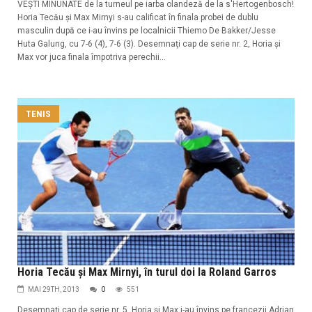
VEŞTI MINUNATE de la turneul pe iarba olandeză de la s'Hertogenbosch!
Horia Tecău şi Max Mirnyi s-au calificat în finala probei de dublu
masculin după ce i-au învins pe localnicii Thiemo De Bakker/Jesse
Huta Galung, cu 7-6 (4), 7-6 (3). Desemnaţi cap de serie nr. 2, Horia şi
Max vor juca finala împotriva perechii...
TENIS
Horia Tecău şi Max Mirnyi, în turul doi la Roland Garros
MAI 29TH, 2013
0
551
Desemnaţi cap de serie nr. 5, Horia şi Max i-au învins pe francezii Adrian