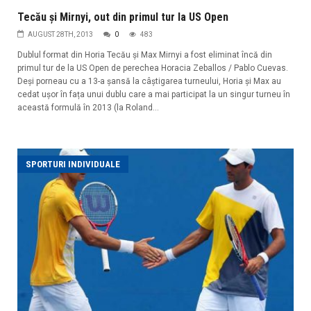
Tecău și Mirnyi, out din primul tur la US Open
AUGUST 28TH, 2013
0
483
Dublul format din Horia Tecău și Max Mirnyi a fost eliminat încă din
primul tur de la US Open de perechea Horacia Zeballos / Pablo Cuevas.
Deși porneau cu a 13-a șansă la câștigarea turneului, Horia și Max au
cedat ușor în fața unui dublu care a mai participat la un singur turneu în
această formulă în 2013 (la Roland...
SPORTURI INDIVIDUALE