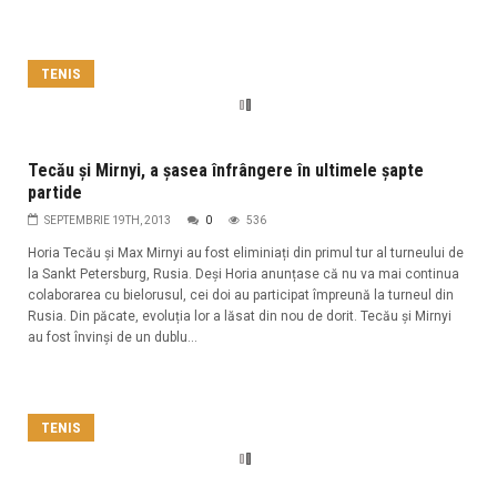
TENIS
Tecău și Mirnyi, a șasea înfrângere în ultimele șapte
partide
SEPTEMBRIE 19TH, 2013
0
536
Horia Tecău și Max Mirnyi au fost eliminiați din primul tur al turneului de
la Sankt Petersburg, Rusia. Deși Horia anunțase că nu va mai continua
colaborarea cu bielorusul, cei doi au participat împreună la turneul din
Rusia. Din păcate, evoluția lor a lăsat din nou de dorit. Tecău și Mirnyi
au fost învinși de un dublu...
TENIS