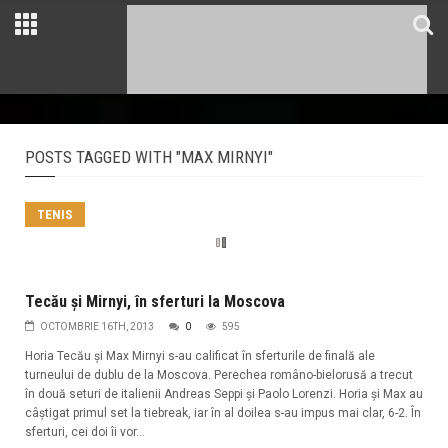
POSTS TAGGED WITH "MAX MIRNYI"
TENIS
Tecău și Mirnyi, în sferturi la Moscova
OCTOMBRIE 16TH, 2013
0
595
Horia Tecău și Max Mirnyi s-au calificat în sferturile de finală ale
turneului de dublu de la Moscova. Perechea româno-bielorusă a trecut
în două seturi de italienii Andreas Seppi și Paolo Lorenzi. Horia și Max au
câștigat primul set la tiebreak, iar în al doilea s-au impus mai clar, 6-2. În
sferturi, cei doi îi vor...