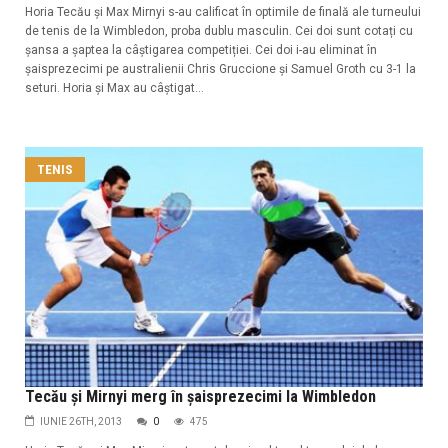
Horia Tecău și Max Mirnyi s-au calificat în optimile de finală ale turneului
de tenis de la Wimbledon, proba dublu masculin. Cei doi sunt cotați cu
șansa a șaptea la câștigarea competiției. Cei doi i-au eliminat în
șaisprezecimi pe australienii Chris Gruccione și Samuel Groth cu 3-1 la
seturi. Horia și Max au câștigat...
TENIS
Tecău și Mirnyi merg în șaisprezecimi la Wimbledon
IUNIE 26TH, 2013
0
475