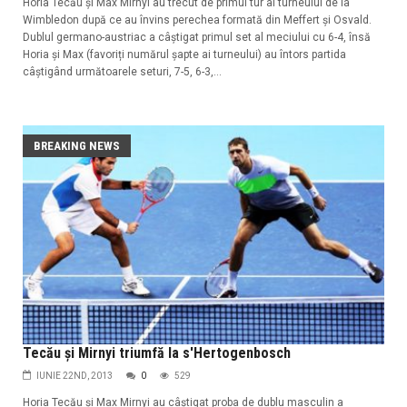
Horia Tecău și Max Mirnyi au trecut de primul tur al turneului de la
Wimbledon după ce au învins perechea formată din Meffert și Osvald.
Dublul germano-austriac a câștigat primul set al meciului cu 6-4, însă
Horia și Max (favoriți numărul șapte ai turneului) au întors partida
câștigând următoarele seturi, 7-5, 6-3,...
BREAKING NEWS
Tecău și Mirnyi triumfă la s'Hertogenbosch
IUNIE 22ND, 2013
0
529
Horia Tecău și Max Mirnyi au câștigat proba de dublu masculin a