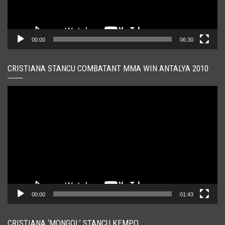
00:00
06:30
CRISTIANA STANCU COMBATANT MMA WIN ANTALYA 2010
Player
video
00:00
01:43
CRISTIANA ‘MONGOL’ STANCU KEMPO