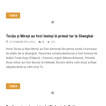
TENIS
Tecău și Mirnyi au fost învinși în primul tur la Shanghai
OCTOMBRIE 9TH, 2013
0
475
Horia Tecău și Max Mirnyi au fost eliminați din prima rundă a turneului
de dublu de la Shanghai. Perechea româno-bielorusă a fost învinsă de
dublul Treat Huey (Filipine) / Dominic Inglot (Marea Britanie). Primele
două seturi au fost decise la tiebreak, fiecare dintre cele două echipe
adjudecându-și câte unul. În...
TENIS