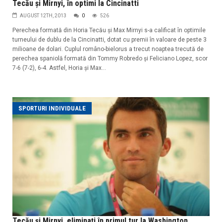
Tecău și Mirnyi, în optimi la Cincinatti
AUGUST 12TH, 2013
0
526
Perechea formată din Horia Tecău și Max Mirnyi s-a calificat în optimile
turneului de dublu de la Cincinatti, dotat cu premii în valoare de peste 3
milioane de dolari. Cuplul româno-bielorus a trecut noaptea trecută de
perechea spaniolă formată din Tommy Robredo și Feliciano Lopez, scor
7-6 (7-2), 6-4. Astfel, Horia și Max...
SPORTURI INDIVIDUALE
Tecău şi Mirnyi, eliminaţi în primul tur la Washington