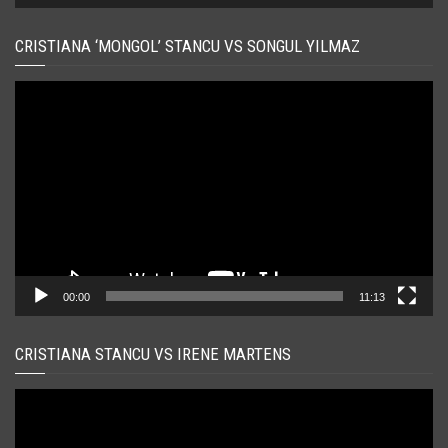
CRISTIANA ‘MONGOL’ STANCU VS SONGUL YILMAZ
Player
video
00:00
11:13
CRISTIANA STANCU VS IRENE MARTENS
Player
video