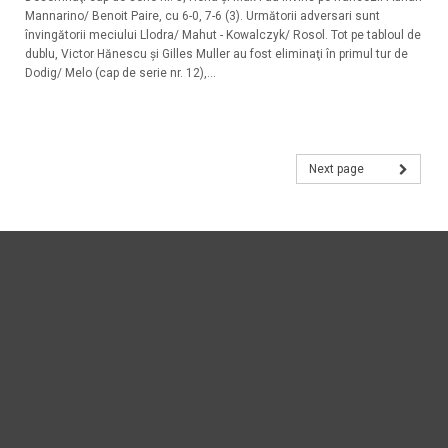
Mannarino/ Benoit Paire, cu 6-0, 7-6 (3). Următorii adversari sunt
învingătorii meciului Llodra/ Mahut - Kowalczyk/ Rosol. Tot pe tabloul de
dublu, Victor Hănescu şi Gilles Muller au fost eliminaţi în primul tur de
Dodig/ Melo (cap de serie nr. 12),...
Next page