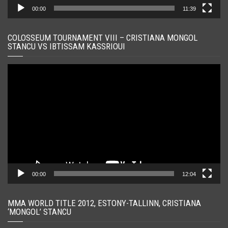
00:00
11:39
COLOSSEUM TOURNAMENT VIII – CRISTIANA MONGOL
STANCU VS IBTISSAM KASSRIOUI
Player
video
00:00
12:04
MMA WORLD TITLE 2012, ESTONY-TALLINN, CRISTIANA
‘MONGOL’ STANCU