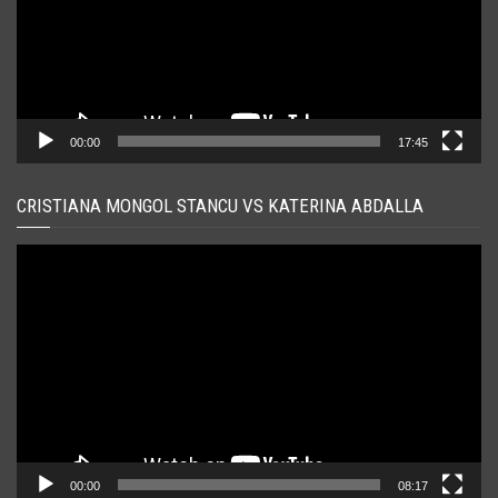
00:00
17:45
CRISTIANA MONGOL STANCU VS KATERINA ABDALLA
Player
video
00:00
08:17