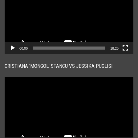
00:00
18:25
CRISTIANA ‘MONGOL’ STANCU VS JESSIKA PUGLISI
Player
video