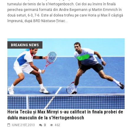
turneului de tenis de la s'Hertogenbosch. Cei doi au învins în finală
perechea germană formată din Andre Begemann și Martin Emmrich în
două seturi, 6-3, 7-6. Este al doilea trofeu pe care Horia și Max îl câștigă
împreună, după BRD Năstase-Țiriac...
BREAKING NEWS
Horia Tecău şi Max Mirnyi s-au calificat în finala probei de
dublu masculin de la s'Hertogenbosch
IUNIE 21ST, 2013
0
462