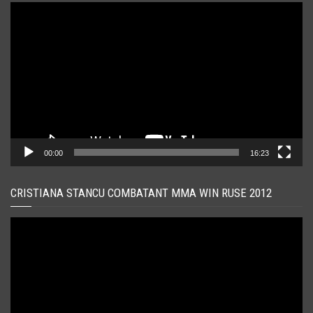
Player
video
00:00
16:23
CRISTIANA STANCU COMBATANT MMA WIN RUSE 2012
Player
video