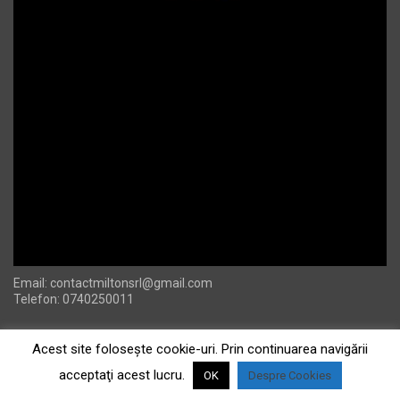
Email:
contactmiltonsrl@gmail.com
Telefon: 0740250011
Acest site foloseşte cookie-uri. Prin continuarea navigării
acceptaţi acest lucru.
OK
Despre Cookies