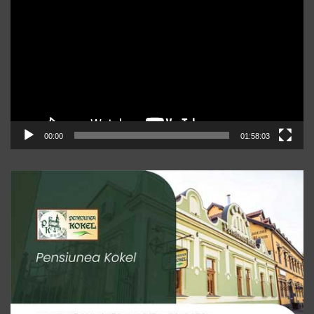
video
00:00
01:58:03