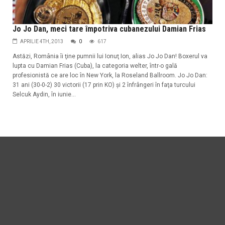
Jo Jo Dan, meci tare împotriva cubanezului Damian Frias
APRILIE 4TH, 2013
0
617
Astăzi, România îi ţine pumnii lui Ionuţ Ion, alias Jo Jo Dan! Boxerul va
lupta cu Damian Frias (Cuba), la categoria welter, într-o gală
profesionistă ce are loc în New York, la Roseland Ballroom. Jo Jo Dan:
31 ani (30-0-2) 30 victorii (17 prin KO) şi 2 înfrângeri în faţa turcului
Selcuk Aydin, în iunie...