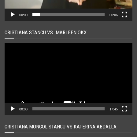
00:00
00:06
CRISTIANA STANCU VS. MARLEEN OKX
Player
video
00:00
17:45
CRISTIANA MONGOL STANCU VS KATERINA ABDALLA