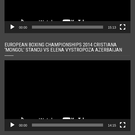
00:00
15:13
EUROPEAN BOXING CHAMPIONSHIPS 2014 CRISTIANA
‘MONGOL’ STANCU VS ELENA VYSTROPOZA AZERBAIJAN
Player
video
00:00
14:15