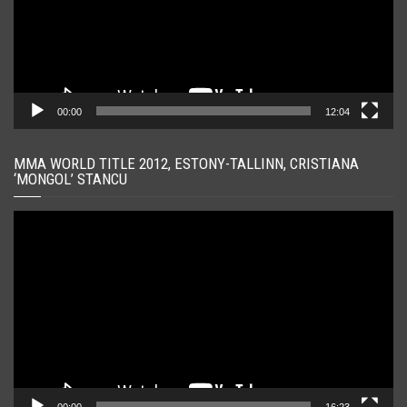
00:00
12:04
MMA WORLD TITLE 2012, ESTONY-TALLINN, CRISTIANA
‘MONGOL’ STANCU
Player
video
00:00
16:23