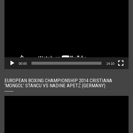
Player
video
00:00
14:10
EUROPEAN BOXING CHAMPIONSHIP 2014 CRISTIANA
‘MONGOL’ STANCU VS NADINE APETZ (GERMANY)
Player
video