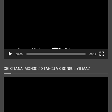
Player
video
00:00
08:17
CRISTIANA ‘MONGOL’ STANCU VS SONGUL YILMAZ
Player
video