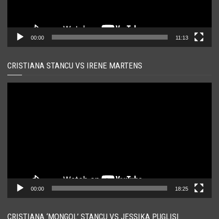
00:00
11:13
CRISTIANA STANCU VS IRENE MARTENS
Player
video
00:00
18:25
CRISTIANA ‘MONGOL’ STANCU VS JESSIKA PUGLISI