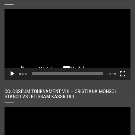
Player
video
00:00
11:39
COLOSSEUM TOURNAMENT VIII – CRISTIANA MONGOL
STANCU VS IBTISSAM KASSRIOUI
Player
video