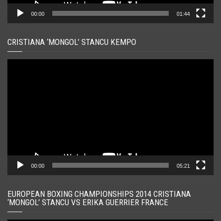
00:00
01:44
CRISTIANA ‘MONGOL’ STANCU KEMPO
Player
video
00:00
05:21
EUROPEAN BOXING CHAMPIONSHIPS 2014 CRISTIANA
‘MONGOL’ STANCU VS ERIKA GUERRIER FRANCE