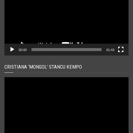
00:00
01:43
CRISTIANA ‘MONGOL’ STANCU KEMPO
Player
video