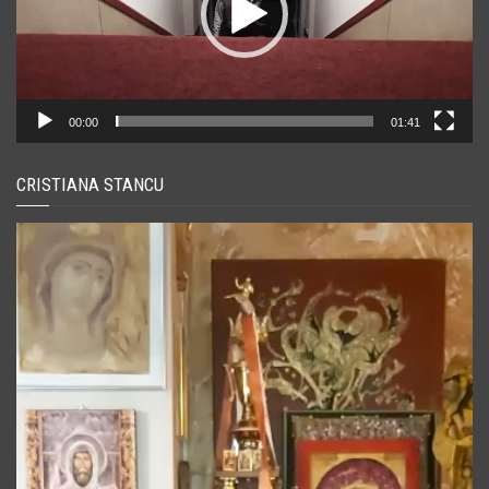
00:00
01:41
CRISTIANA STANCU
Player
video