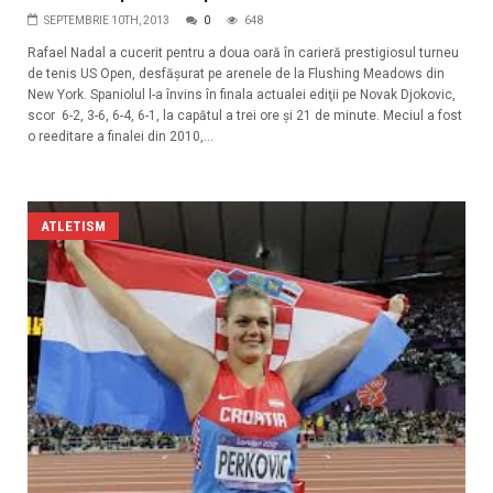
SEPTEMBRIE 10TH, 2013
0
648
Rafael Nadal a cucerit pentru a doua oară în carieră prestigiosul turneu
de tenis US Open, desfăşurat pe arenele de la Flushing Meadows din
New York. Spaniolul l-a învins în finala actualei ediţii pe Novak Djokovic,
scor 6-2, 3-6, 6-4, 6-1, la capătul a trei ore şi 21 de minute. Meciul a fost
o reeditare a finalei din 2010,...
ATLETISM