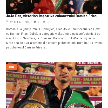
JoJo Dan, victorios împotriva cubanezului Damian Frias
APRILIE 6TH, 2013
0
576
România i-a ţinut pumnii lui Ionuţ Ion, alias JoJo Dan! Boxerul s-a luptat
cu Damian Frias (Cuba), la categoria welter, într-o gală profesionistă ce
a avut loc în New York, la Roseland Ballroom. JoJo Dan a obţinut în
State cea de a 31-a victorie din cariera profesionistă. Românul l-a învins
pe cubanezul Damian Fries la...
BOX