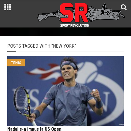
POSTS TAGGED WITH "NEW YORK"
TENIS
Nadal s-a impus la US Open