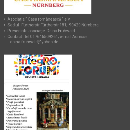
Asociația ” Casa românească ” e.V
Sediul : Fürtherstr Fürtherstr.181, 90429 Nürnberg
Președinte asociație: Doina Frühwald
Contact : tel.017646509261, e-mail Adresse:
doina.fruhwald@yahoo.de