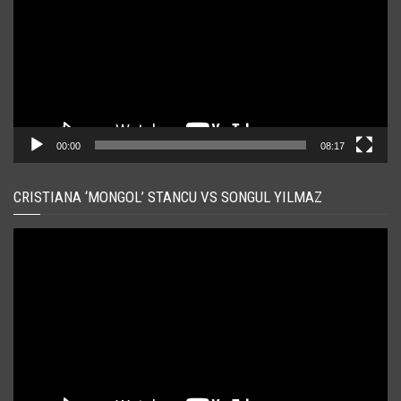
00:00
08:17
CRISTIANA ‘MONGOL’ STANCU VS SONGUL YILMAZ
Player
video