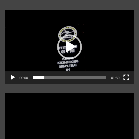
Player
video
00:00
01:59