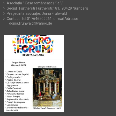
Asociația ” Casa românească ” e.V
Sediul : Fürtherstr Fürtherstr.181, 90429 Nürnberg
Președinte asociație: Doina Frühwald
Contact : tel.017646509261, e-mail Adresse:
doina.fruhwald@yahoo.de