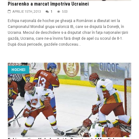
Pisarenko a marcat împotriva Ucrainei
APRILIE 15TH, 2013
1
503
Echipa naţională de hochei pe gheaţă a României a dbeutat ieri la
Campionatul Mondial grupa valorică IB, care se dispută la Doneţk, în
Ucraina. Meciul de deschidere s-a disputat chiar în faţa naţionalei ţării
gazdă, Ucraina, care ne-a învins fără drept de apel cu scorul de 8-1.
După două perioade, gazdele conduceau...
HOCHEI