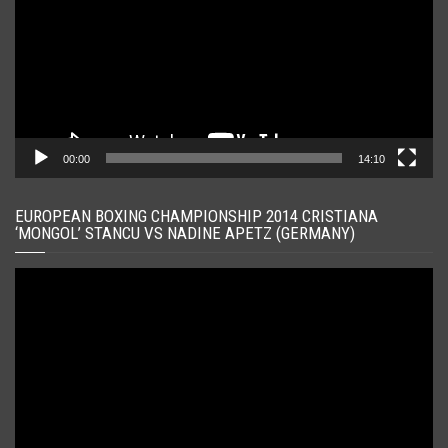
00:00
14:10
EUROPEAN BOXING CHAMPIONSHIP 2014 CRISTIANA
‘MONGOL’ STANCU VS NADINE APETZ (GERMANY)
Player
video