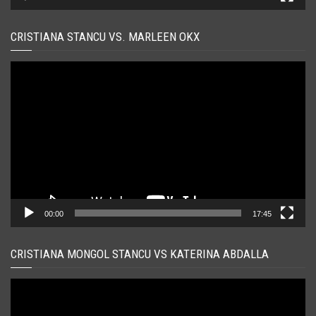
CRISTIANA STANCU VS. MARLEEN OKX
Player
video
00:00
17:45
CRISTIANA MONGOL STANCU VS KATERINA ABDALLA
Player
video