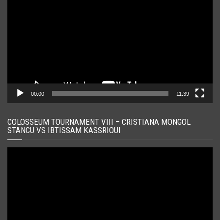
video
00:00
11:39
COLOSSEUM TOURNAMENT VIII – CRISTIANA MONGOL
STANCU VS IBTISSAM KASSRIOUI
Player
video