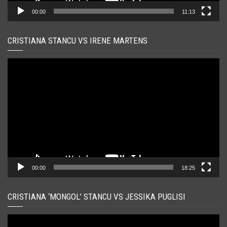
00:00
11:13
CRISTIANA STANCU VS IRENE MARTENS
Player
video
00:00
18:25
CRISTIANA ‘MONGOL’ STANCU VS JESSIKA PUGLISI
Player