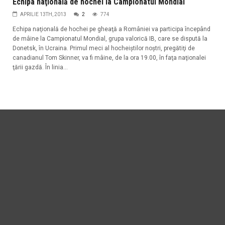
Echipa naţională de hochei la Campionatul Mondial
APRILIE 13TH, 2013
2
774
Echipa naţională de hochei pe gheaţă a României va participa începând
de mâine la Campionatul Mondial, grupa valorică IB, care se dispută la
Donetsk, în Ucraina. Primul meci al hocheiştilor noştri, pregătiţi de
canadianul Tom Skinner, va fi mâine, de la ora 19.00, în faţa naţionalei
ţării gazdă. În linia...