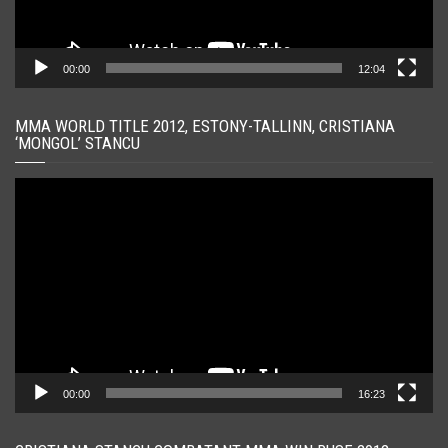
00:00
12:04
MMA WORLD TITLE 2012, ESTONY-TALLINN, CRISTIANA
‘MONGOL’ STANCU
Player
video
00:00
16:23