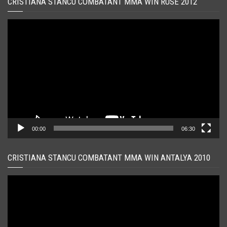
CRISTIANA STANCU COMBATANT MMA WIN RUSE 2012
Player
video
00:00
06:30
CRISTIANA STANCU COMBATANT MMA WIN ANTALYA 2010
Player
video