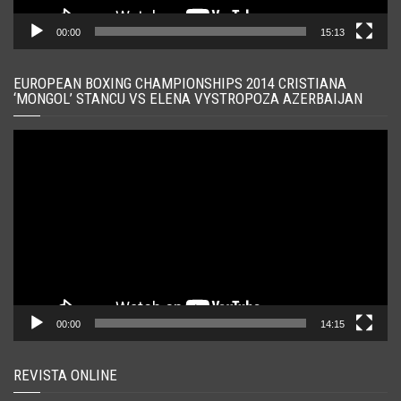
00:00
15:13
EUROPEAN BOXING CHAMPIONSHIPS 2014 CRISTIANA
‘MONGOL’ STANCU VS ELENA VYSTROPOZA AZERBAIJAN
Player
video
00:00
14:15
REVISTA ONLINE