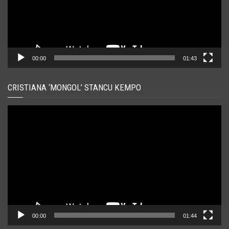
00:00
01:43
CRISTIANA ‘MONGOL’ STANCU KEMPO
Player
video
00:00
01:44