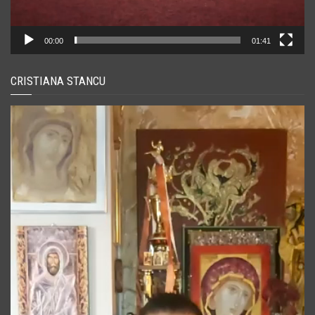
00:00
01:41
CRISTIANA STANCU
Player
video