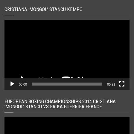
CRISTIANA ‘MONGOL’ STANCU KEMPO
Player
video
00:00
05:21
EUROPEAN BOXING CHAMPIONSHIPS 2014 CRISTIANA
‘MONGOL’ STANCU VS ERIKA GUERRIER FRANCE
Player
video