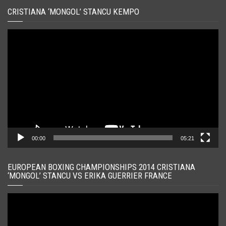
CRISTIANA ‘MONGOL’ STANCU KEMPO
Player
video
00:00
05:21
EUROPEAN BOXING CHAMPIONSHIPS 2014 CRISTIANA
‘MONGOL’ STANCU VS ERIKA GUERRIER FRANCE
Player
video