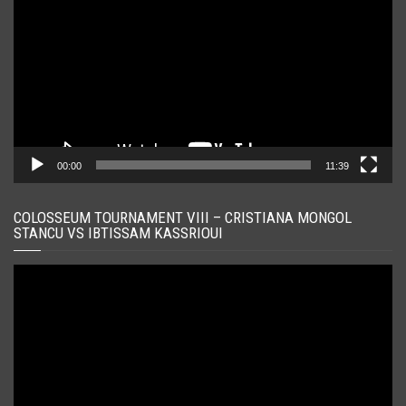
00:00
11:39
COLOSSEUM TOURNAMENT VIII – CRISTIANA MONGOL
STANCU VS IBTISSAM KASSRIOUI
Player
video