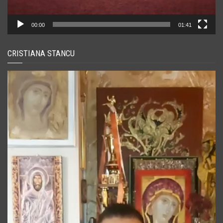
00:00
01:41
CRISTIANA STANCU
Player
video