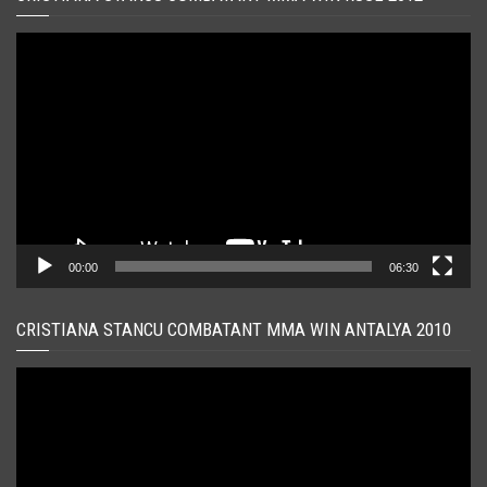
Player
video
00:00
06:30
CRISTIANA STANCU COMBATANT MMA WIN ANTALYA 2010
Player
video