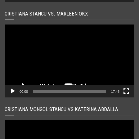
CRISTIANA STANCU VS. MARLEEN OKX
Player
video
00:00
17:45
CRISTIANA MONGOL STANCU VS KATERINA ABDALLA
Player
video