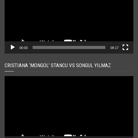
00:00
08:17
CRISTIANA ‘MONGOL’ STANCU VS SONGUL YILMAZ
Player
video