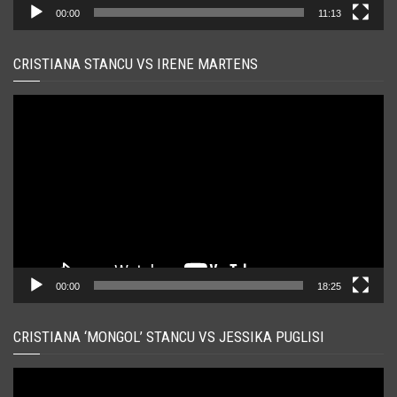
00:00
11:13
CRISTIANA STANCU VS IRENE MARTENS
Player
video
00:00
18:25
CRISTIANA ‘MONGOL’ STANCU VS JESSIKA PUGLISI
Player
video