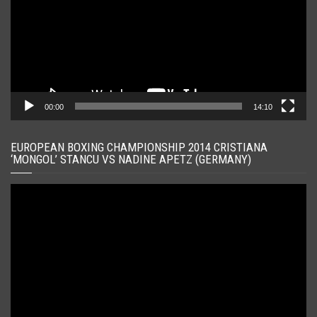
00:00
14:10
EUROPEAN BOXING CHAMPIONSHIP 2014 CRISTIANA
‘MONGOL’ STANCU VS NADINE APETZ (GERMANY)
Player
video