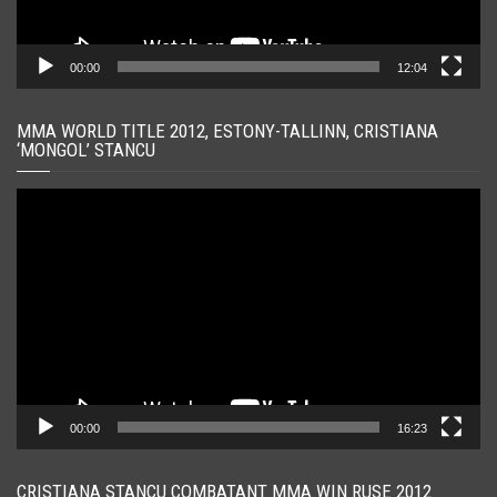
00:00
12:04
MMA WORLD TITLE 2012, ESTONY-TALLINN, CRISTIANA
‘MONGOL’ STANCU
Player
video
00:00
16:23
CRISTIANA STANCU COMBATANT MMA WIN RUSE 2012