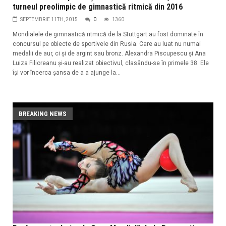
turneul preolimpic de gimnastică ritmică din 2016
SEPTEMBRIE 11TH, 2015
0
1360
Mondialele de gimnastică ritmică de la Stuttgart au fost dominate în
concursul pe obiecte de sportivele din Rusia. Care au luat nu numai
medalii de aur, ci și de argint sau bronz. Alexandra Piscupescu și Ana
Luiza Filioreanu și-au realizat obiectivul, clasându-se în primele 38. Ele
își vor încerca șansa de a a ajunge la...
BREAKING NEWS