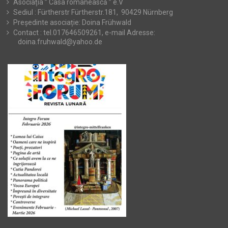
Asociația ” Casa românească ” e.V
Sediul : Fürtherstr Fürtherstr.181, 90429 Nürnberg
Președinte asociație: Doina Frühwald
Contact : tel.017646509261, e-mail Adresse:
doina.fruhwald@yahoo.de