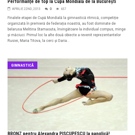
Performanțe de top la Cupa Mondială de la București
APRILIE 22ND, 2013
0
657
Finalele etapei de Cupă Mondială la gimnastică ritmică, competiție
organizată în premieră de federația noastră, au fost dominate de
belarusa Melitina Stamaouta, învingătoare la individual compus, minge
și măciuci. Primul loc la alte două obiecte a revenit reprezentantelor
Rusiei, Maria Titova, la cerc și Daria...
GIMNASTICĂ
BRONZ pentru Alexandra PISCUPESCU la panglică!