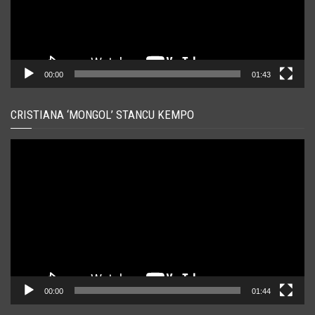
00:00
01:43
CRISTIANA ‘MONGOL’ STANCU KEMPO
Player
video
00:00
01:44