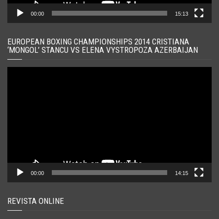
00:00
15:13
EUROPEAN BOXING CHAMPIONSHIPS 2014 CRISTIANA
‘MONGOL’ STANCU VS ELENA VYSTROPOZA AZERBAIJAN
Player
video
00:00
14:15
REVISTA ONLINE