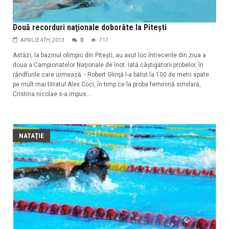
Două recorduri naţionale doborâte la Piteşti
APRILIE 4TH, 2013
0
717
Astăzi, la bazinul olimpic din Piteşti, au avut loc întrecerile din ziua a
doua a Campionatelor Naţionale de înot. Iată câştigătorii probelor, în
rândfurile care urmează: - Robert Glinţă l-a bătut la 100 de metri spate
pe mult mai titratul Alex Coci, în timp ce la proba feminină similară,
Cristina nicolae s-a impus...
NATAŢIE