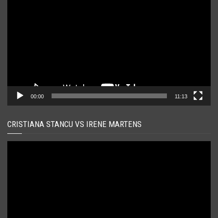
video
00:00
11:13
CRISTIANA STANCU VS IRENE MARTENS
Player
video