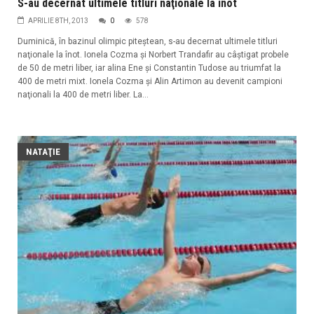
S-au decernat ultimele titluri naţionale la înot
APRILIE 8TH, 2013
0
578
Duminică, în bazinul olimpic piteştean, s-au decernat ultimele titluri
naţionale la înot. Ionela Cozma şi Norbert Trandafir au câştigat probele
de 50 de metri liber, iar alina Ene şi Constantin Tudose au triumfat la
400 de metri mixt. Ionela Cozma şi Alin Artimon au devenit campioni
naţionali la 400 de metri liber. La...
NATAŢIE