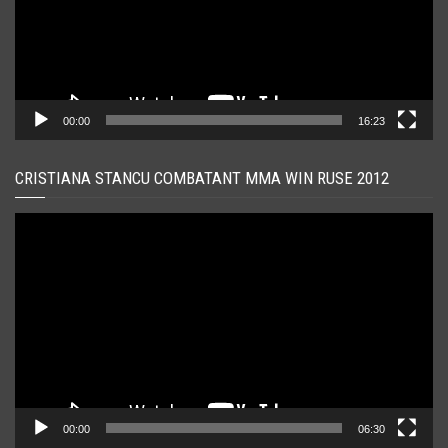
00:00
16:23
CRISTIANA STANCU COMBATANT MMA WIN RUSE 2012
Player
video
00:00
06:30