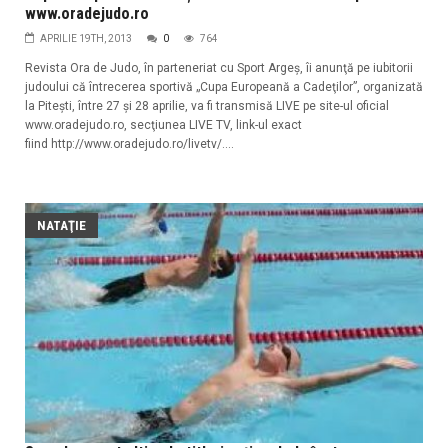
www.oradejudo.ro
APRILIE 19TH, 2013
0
764
Revista Ora de Judo, în parteneriat cu Sport Argeş, îi anunţă pe iubitorii
judoului că întrecerea sportivă „Cupa Europeană a Cadeţilor”, organizată
la Piteşti, între 27 și 28 aprilie, va fi transmisă LIVE pe site-ul oficial
www.oradejudo.ro, secţiunea LIVE TV, link-ul exact
fiind http://www.oradejudo.ro/livetv/....
NATAŢIE