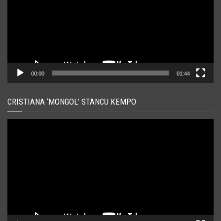
00:00
01:44
CRISTIANA ‘MONGOL’ STANCU KEMPO
Player
video