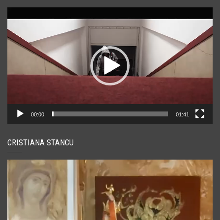
Player
video
00:00
01:41
CRISTIANA STANCU
Player
video