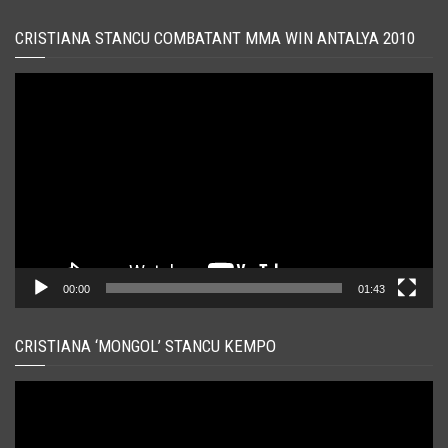
CRISTIANA STANCU COMBATANT MMA WIN ANTALYA 2010
Player
video
00:00
01:43
CRISTIANA ‘MONGOL’ STANCU KEMPO
Player
video