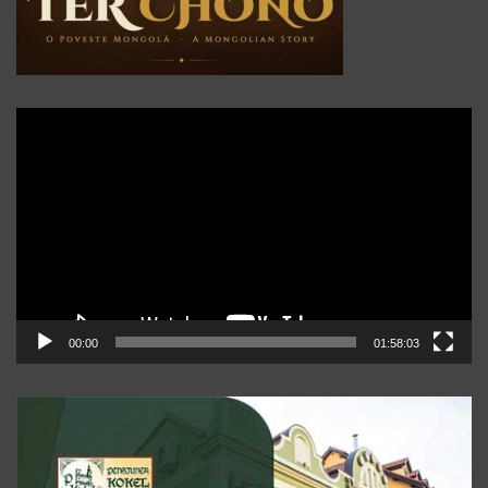
Player
video
00:00
01:58:03