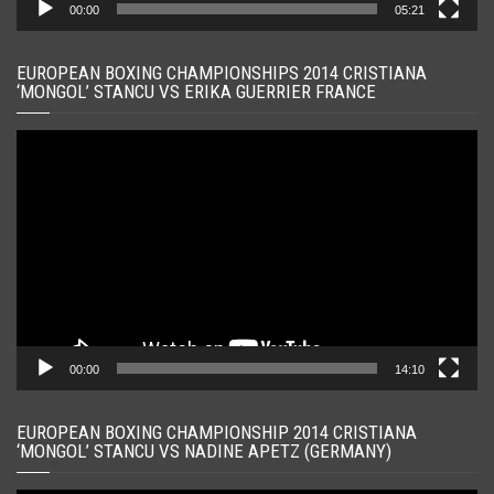
00:00
05:21
EUROPEAN BOXING CHAMPIONSHIPS 2014 CRISTIANA
‘MONGOL’ STANCU VS ERIKA GUERRIER FRANCE
Player
video
00:00
14:10
EUROPEAN BOXING CHAMPIONSHIP 2014 CRISTIANA
‘MONGOL’ STANCU VS NADINE APETZ (GERMANY)