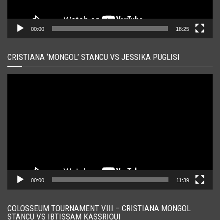
00:00
18:25
CRISTIANA ‘MONGOL’ STANCU VS JESSIKA PUGLISI
Player
video
00:00
11:39
COLOSSEUM TOURNAMENT VIII – CRISTIANA MONGOL
STANCU VS IBTISSAM KASSRIOUI