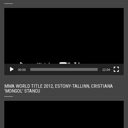
Player
video
00:00
12:04
MMA WORLD TITLE 2012, ESTONY-TALLINN, CRISTIANA
‘MONGOL’ STANCU
Player
video