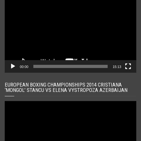
Player
video
00:00
15:13
EUROPEAN BOXING CHAMPIONSHIPS 2014 CRISTIANA
‘MONGOL’ STANCU VS ELENA VYSTROPOZA AZERBAIJAN
Player
video