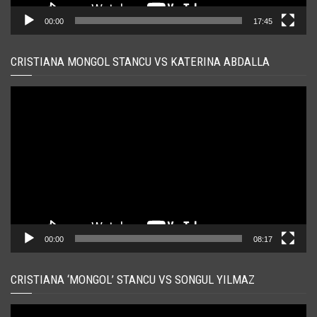
00:00
17:45
CRISTIANA MONGOL STANCU VS KATERINA ABDALLA
Player
video
00:00
08:17
CRISTIANA ‘MONGOL’ STANCU VS SONGUL YILMAZ
Player