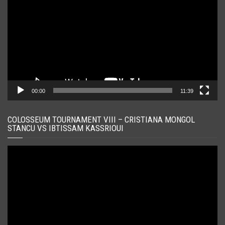
00:00
11:39
COLOSSEUM TOURNAMENT VIII – CRISTIANA MONGOL
STANCU VS IBTISSAM KASSRIOUI
Player
video