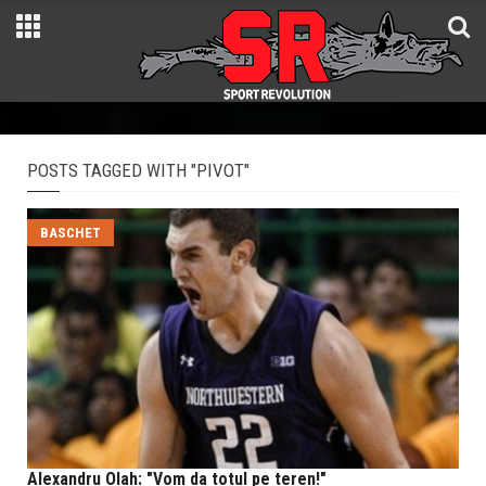
POSTS TAGGED WITH "PIVOT"
BASCHET
Alexandru Olah: "Vom da totul pe teren!"