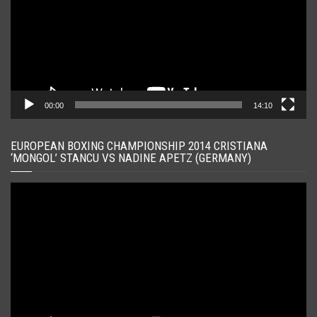
00:00
14:10
EUROPEAN BOXING CHAMPIONSHIP 2014 CRISTIANA
‘MONGOL’ STANCU VS NADINE APETZ (GERMANY)
Player
video