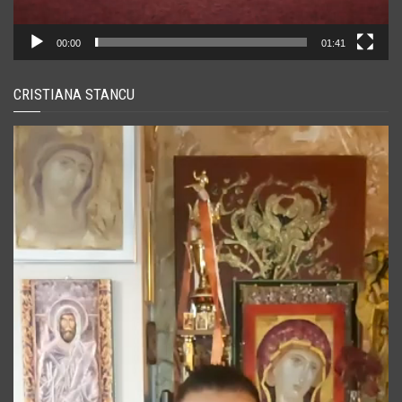
00:00
01:41
CRISTIANA STANCU
Player
video