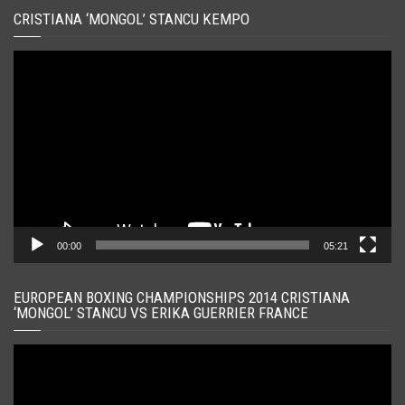
CRISTIANA ‘MONGOL’ STANCU KEMPO
Player
video
00:00
05:21
EUROPEAN BOXING CHAMPIONSHIPS 2014 CRISTIANA
‘MONGOL’ STANCU VS ERIKA GUERRIER FRANCE
Player
video