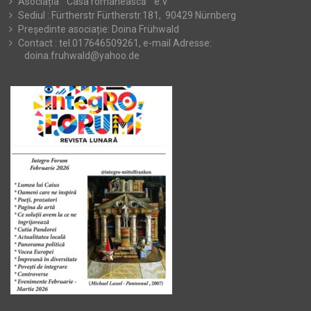
Asociația ” Casa românească ” e.V
Sediul : Fürtherstr Fürtherstr.181, 90429 Nürnberg
Președinte asociație: Doina Frühwald
Contact : tel.017646509261, e-mail Adresse:
doina.fruhwald@yahoo.de