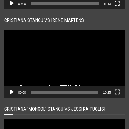
00:00
11:13
CRISTIANA STANCU VS IRENE MARTENS
Player
video
00:00
18:25
CRISTIANA ‘MONGOL’ STANCU VS JESSIKA PUGLISI
Player
video