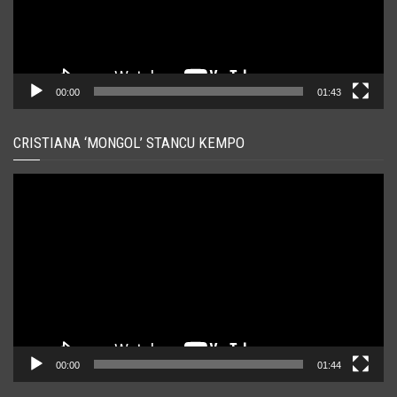
00:00
01:43
CRISTIANA ‘MONGOL’ STANCU KEMPO
Player
video
00:00
01:44