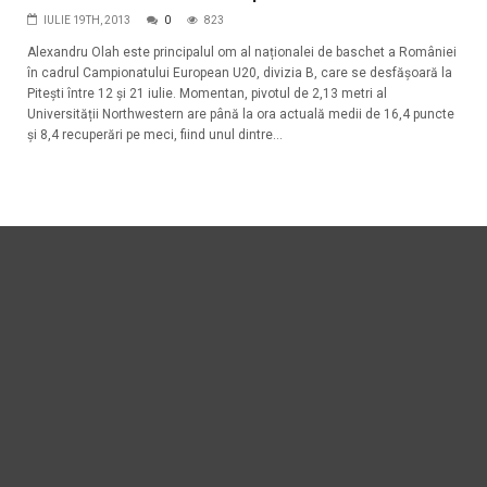
IULIE 19TH, 2013
0
823
Alexandru Olah este principalul om al naționalei de baschet a României
în cadrul Campionatului European U20, divizia B, care se desfășoară la
Pitești între 12 și 21 iulie. Momentan, pivotul de 2,13 metri al
Universității Northwestern are până la ora actuală medii de 16,4 puncte
și 8,4 recuperări pe meci, fiind unul dintre...