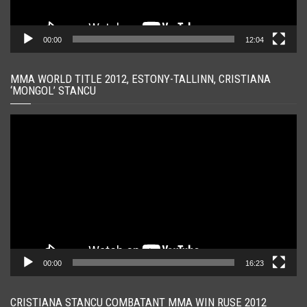
00:00
12:04
MMA WORLD TITLE 2012, ESTONY-TALLINN, CRISTIANA
‘MONGOL’ STANCU
Player
video
00:00
16:23
CRISTIANA STANCU COMBATANT MMA WIN RUSE 2012