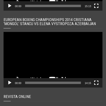
00:00
15:13
EUROPEAN BOXING CHAMPIONSHIPS 2014 CRISTIANA
‘MONGOL’ STANCU VS ELENA VYSTROPOZA AZERBAIJAN
Player
video
00:00
14:15
REVISTA ONLINE