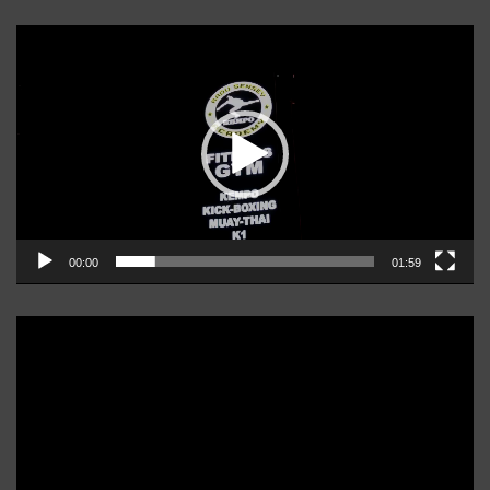
Player
video
00:00
01:59