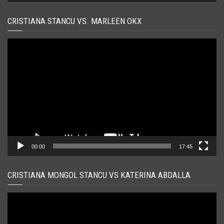
CRISTIANA STANCU VS. MARLEEN OKX
Player
video
00:00
17:45
CRISTIANA MONGOL STANCU VS KATERINA ABDALLA
Player
video