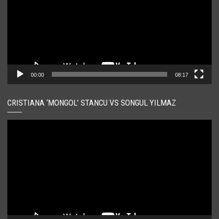
00:00
08:17
CRISTIANA ‘MONGOL’ STANCU VS SONGUL YILMAZ
Player
video