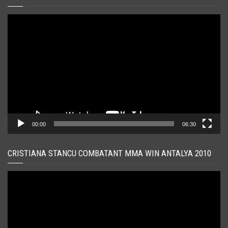
Player
video
00:00
06:30
CRISTIANA STANCU COMBATANT MMA WIN ANTALYA 2010
Player
video