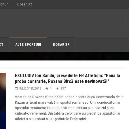
orturi
Dosar SR
CT
ALTE SPORTURI
DOSAR SR
EXCLUSIV Ion Sandu, preşedinte FR Atletism: "Până la
proba contrarie, Roxana Bîrcă este nevinovată!"
IULIE 31ST, 2013
1
997
Vestea că Roxana Bîrcă a fost găsită dopată după Universiada de la
Kazan a făcut mare vâlvă în sportul românesc. Unii conducători ai
sportului românesc i-au luat apărarea, alţii au pus-o la zid şi au
criticat-o vehement. Din tabăra celor care au pledat ca apărători ai
atletei s-a numărat şi preşedintele Federaţiei...