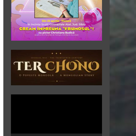
Player
video