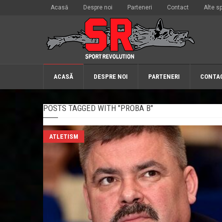
Acasă
Despre noi
Parteneri
Contact
Alte sp
ACASĂ
DESPRE NOI
PARTENERI
CONTA
POSTS TAGGED WITH "PROBA B"
ATLETISM