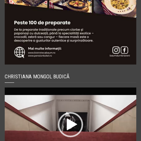
CHRISTIANA MONGOL BUDICĂ
Player
video