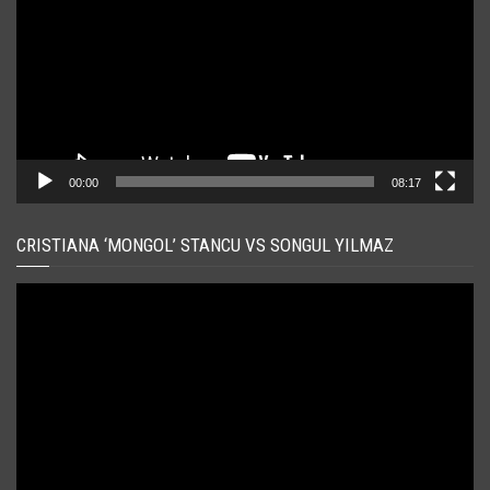
00:00
08:17
CRISTIANA ‘MONGOL’ STANCU VS SONGUL YILMAZ
Player
video