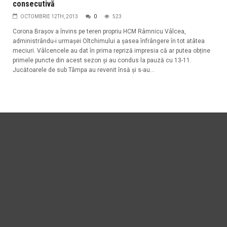
consecutivă
OCTOMBRIE 12TH, 2013
0
523
Corona Brașov a învins pe teren propriu HCM Râmnicu Vâlcea,
administrându-i urmașei Oltchimului a șasea înfrângere în tot atâtea
meciuri. Vâlcencele au dat în prima repriză impresia că ar putea obține
primele puncte din acest sezon și au condus la pauză cu 13-11.
Jucătoarele de sub Tâmpa au revenit însă și s-au...