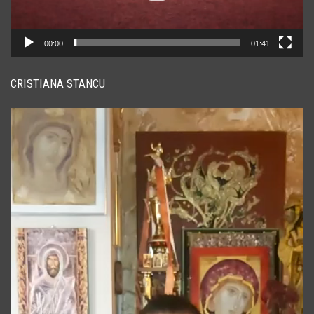
00:00
01:41
CRISTIANA STANCU
Player
video