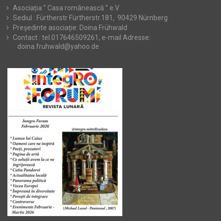
Asociația ” Casa românească ” e.V
Sediul : Fürtherstr Fürtherstr.181, 90429 Nürnberg
Președinte asociație: Doina Frühwald
Contact : tel.017646509261, e-mail Adresse:
doina.fruhwald@yahoo.de