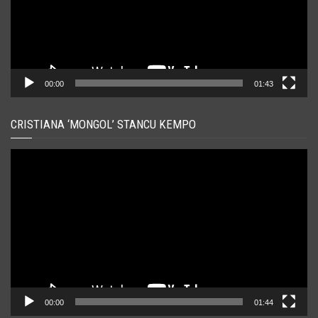
00:00
01:43
CRISTIANA ‘MONGOL’ STANCU KEMPO
Player
video
00:00
01:44