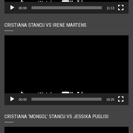
00:00
11:13
CRISTIANA STANCU VS IRENE MARTENS
Player
video
00:00
18:25
CRISTIANA ‘MONGOL’ STANCU VS JESSIKA PUGLISI
Player