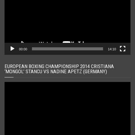
00:00
14:10
EUROPEAN BOXING CHAMPIONSHIP 2014 CRISTIANA
‘MONGOL’ STANCU VS NADINE APETZ (GERMANY)
Player
video