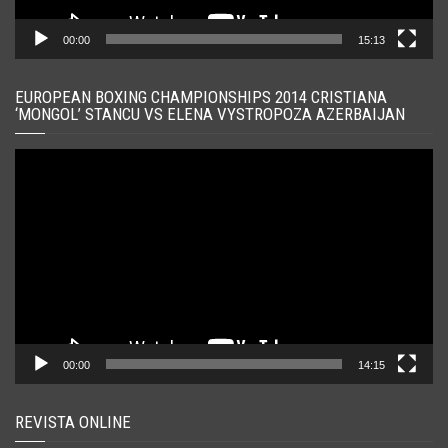
00:00
15:13
EUROPEAN BOXING CHAMPIONSHIPS 2014 CRISTIANA
‘MONGOL’ STANCU VS ELENA VYSTROPOZA AZERBAIJAN
Player
video
00:00
14:15
REVISTA ONLINE