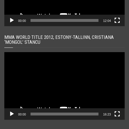
00:00
12:04
MMA WORLD TITLE 2012, ESTONY-TALLINN, CRISTIANA
‘MONGOL’ STANCU
Player
video
00:00
16:23