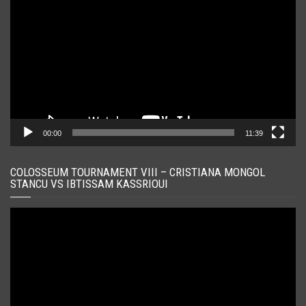
video
00:00
11:39
COLOSSEUM TOURNAMENT VIII – CRISTIANA MONGOL
STANCU VS IBTISSAM KASSRIOUI
Player
video