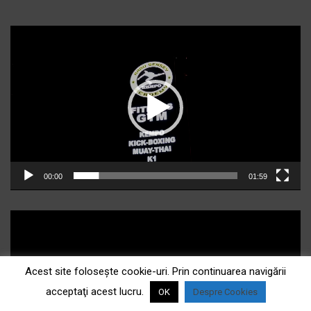
Player
video
00:00
01:59
Acest site foloseşte cookie-uri. Prin continuarea navigării
acceptaţi acest lucru.
OK
Despre Cookies