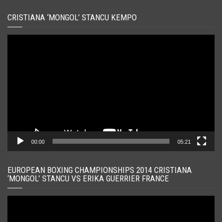
CRISTIANA ‘MONGOL’ STANCU KEMPO
Player
video
00:00
05:21
EUROPEAN BOXING CHAMPIONSHIPS 2014 CRISTIANA
‘MONGOL’ STANCU VS ERIKA GUERRIER FRANCE
Player
video