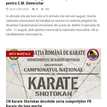
pentru C.M. Universitar
IULIE 12TH, 2014
0
786
În ultimele zile ale lunii iulie şi în primele zile ale lunii august, loturile
naţionale universitare de handbal se reunesc în vederea pregătirii de
dinaintea Campionatului Universitar din acest an. Astfel, în perioada 26
iulie - 11 august, atât sportivii convocaţi la naţionala masculină, cât şi
handbalistele convocate la...
ARTE MARŢIALE
CN Karate Shotokan deschide seria competiţiilor FR
Karate din luna martie