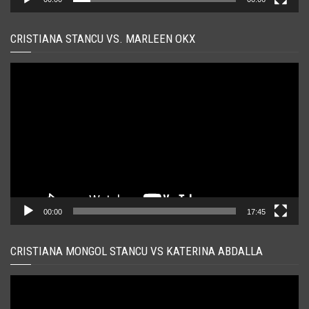
CRISTIANA STANCU VS. MARLEEN OKX
Player
video
00:00
17:45
CRISTIANA MONGOL STANCU VS KATERINA ABDALLA
Player
video