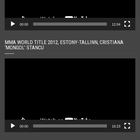
00:00
12:04
MMA WORLD TITLE 2012, ESTONY-TALLINN, CRISTIANA
‘MONGOL’ STANCU
Player
video
00:00
16:23