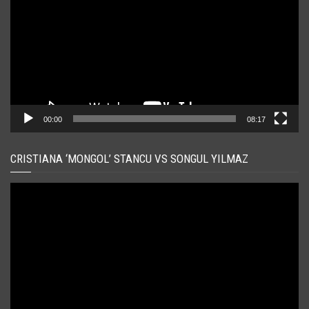
00:00
08:17
CRISTIANA ‘MONGOL’ STANCU VS SONGUL YILMAZ
Player
video