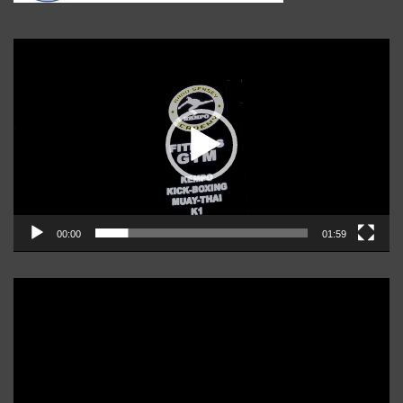
Player
video
00:00
01:59