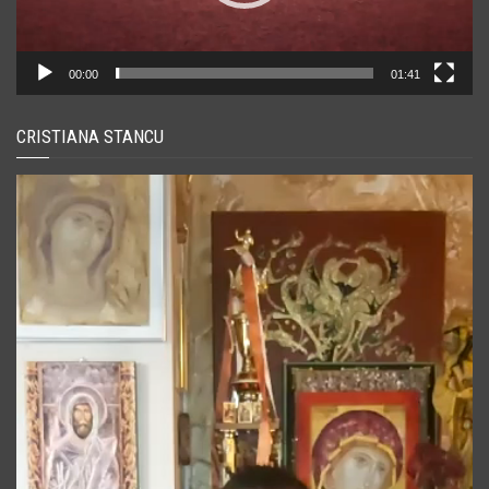
00:00
01:41
CRISTIANA STANCU
Player
video