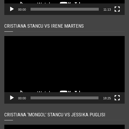
00:00
11:13
CRISTIANA STANCU VS IRENE MARTENS
Player
video
00:00
18:25
CRISTIANA ‘MONGOL’ STANCU VS JESSIKA PUGLISI
Player