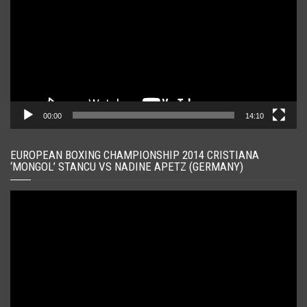
00:00
14:10
EUROPEAN BOXING CHAMPIONSHIP 2014 CRISTIANA
‘MONGOL’ STANCU VS NADINE APETZ (GERMANY)
Player
video