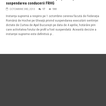
suspendarea conducerii FRHG
OCTOMBRIE 3RD, 2013
17
988
Instanţa supremă a respins pe 1 octombrie cererea făcută de Federaţia
Română de Hochei pe Gheaţă privind suspendarea executării sentinţei
dictate de Curtea de Apel Bucureşti pe data de 4 aprilie, hotărâre prin
care activitatea forului de profil a fost suspendată. Această decizie a
instanţei supreme este definitivă şi...