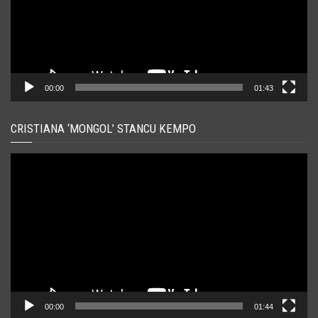
00:00
01:43
CRISTIANA ‘MONGOL’ STANCU KEMPO
Player
video
00:00
01:44