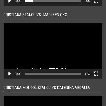
00:00
00:06
CRISTIANA STANCU VS. MARLEEN OKX
Player
video
00:00
17:45
CRISTIANA MONGOL STANCU VS KATERINA ABDALLA
Player
video