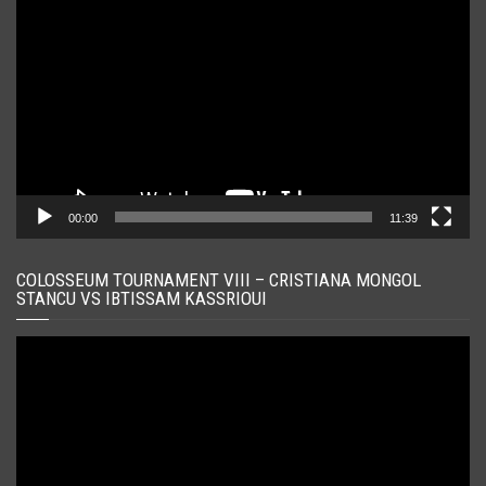
video
00:00
11:39
COLOSSEUM TOURNAMENT VIII – CRISTIANA MONGOL
STANCU VS IBTISSAM KASSRIOUI
Player
video