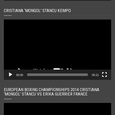
CRISTIANA ‘MONGOL’ STANCU KEMPO
Player
video
00:00
05:21
EUROPEAN BOXING CHAMPIONSHIPS 2014 CRISTIANA
‘MONGOL’ STANCU VS ERIKA GUERRIER FRANCE
Player
video