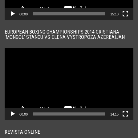
00:00
15:13
EUROPEAN BOXING CHAMPIONSHIPS 2014 CRISTIANA
‘MONGOL’ STANCU VS ELENA VYSTROPOZA AZERBAIJAN
Player
video
00:00
14:15
REVISTA ONLINE