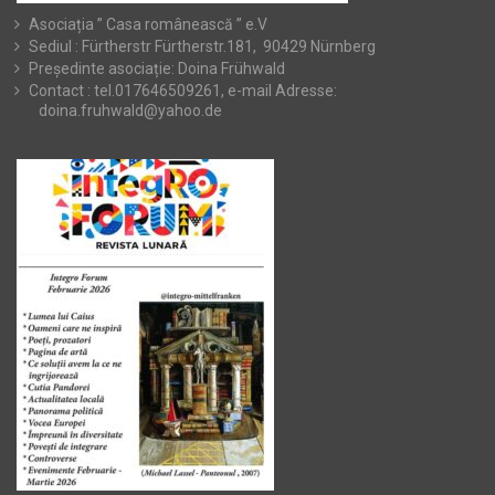
Asociația ” Casa românească ” e.V
Sediul : Fürtherstr Fürtherstr.181, 90429 Nürnberg
Președinte asociație: Doina Frühwald
Contact : tel.017646509261, e-mail Adresse:
doina.fruhwald@yahoo.de