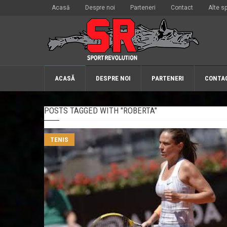
Acasă
Despre noi
Parteneri
Contact
Alte sp
ACASĂ
DESPRE NOI
PARTENERI
CONTA
POSTS TAGGED WITH "ROBERTA"
TENIS