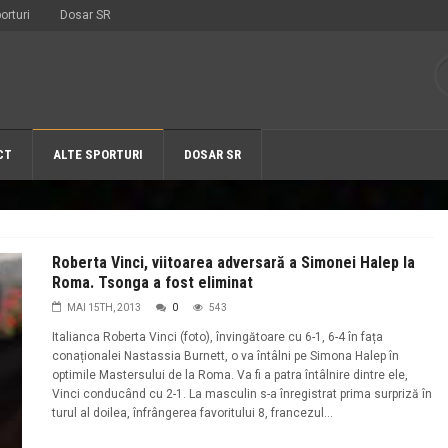
orturi
Dosar SR
CT
ALTE SPORTURI
DOSAR SR
Roberta Vinci, viitoarea adversară a Simonei Halep la
Roma. Tsonga a fost eliminat
MAI 15TH, 2013
0
543
Italianca Roberta Vinci (foto), învingătoare cu 6-1, 6-4 în fața
conaționalei Nastassia Burnett, o va întâlni pe Simona Halep în
optimile Mastersului de la Roma. Va fi a patra întâlnire dintre ele,
Vinci conducând cu 2-1. La masculin s-a înregistrat prima surpriză în
turul al doilea, înfrângerea favoritului 8, francezul...