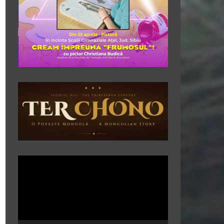
Player
video