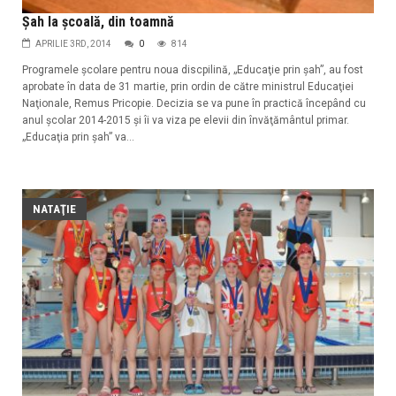
Şah la şcoală, din toamnă
APRILIE 3RD, 2014
0
814
Programele şcolare pentru noua discpilină, „Educaţie prin şah”, au fost
aprobate în data de 31 martie, prin ordin de către ministrul Educaţiei
Naţionale, Remus Pricopie. Decizia se va pune în practică începând cu
anul şcolar 2014-2015 şi îi va viza pe elevii din învăţământul primar.
„Educaţia prin şah” va...
NATAŢIE