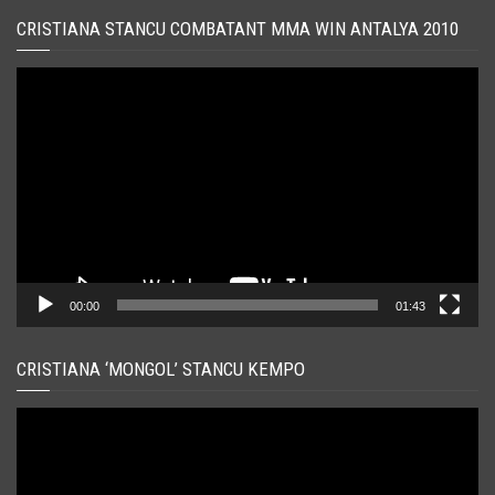
CRISTIANA STANCU COMBATANT MMA WIN ANTALYA 2010
Player
video
00:00
01:43
CRISTIANA ‘MONGOL’ STANCU KEMPO
Player
video