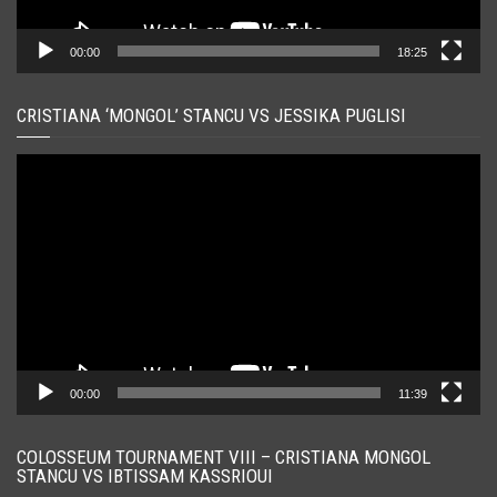
00:00
18:25
CRISTIANA ‘MONGOL’ STANCU VS JESSIKA PUGLISI
Player
video
00:00
11:39
COLOSSEUM TOURNAMENT VIII – CRISTIANA MONGOL
STANCU VS IBTISSAM KASSRIOUI