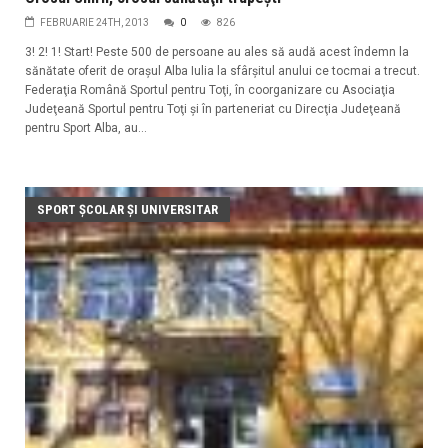
FEBRUARIE 24TH, 2013
0
826
3! 2! 1! Start! Peste 500 de persoane au ales să audă acest îndemn la
sănătate oferit de oraşul Alba Iulia la sfârşitul anului ce tocmai a trecut.
Federaţia Română Sportul pentru Toţi, în coorganizare cu Asociaţia
Judeţeană Sportul pentru Toţi şi în parteneriat cu Direcţia Judeţeană
pentru Sport Alba, au...
SPORT ŞCOLAR ŞI UNIVERSITAR