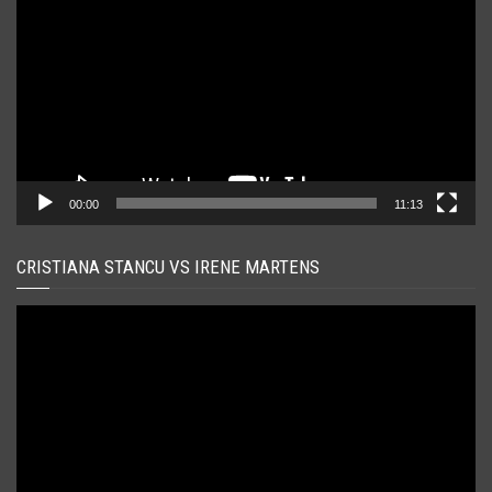
00:00
11:13
CRISTIANA STANCU VS IRENE MARTENS
Player
video