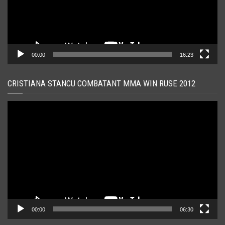
00:00
16:23
CRISTIANA STANCU COMBATANT MMA WIN RUSE 2012
Player
video
00:00
06:30