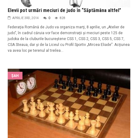
Elevii pot urmări meciuri de judo în “Săptămâna altfel”
APRILIE 3RD, 2014
0
828
Federaţia Română de Judo va organiza marţi, 8 aprilie, un „Atelier de
judo”, în cadrul căruia vor face demonstraţii şi meciuri peste 125 de
judoka de la cluburile bucureştene CSS 1, CSS 2, CSS 3, CSS 5, CSS 7,
CSA Steaua, dar şi de la Liceul cu Profil Sportiv „Mircea Eliade”. Acţiunea
va avea loc pe terenul al treilea...
ŞAH