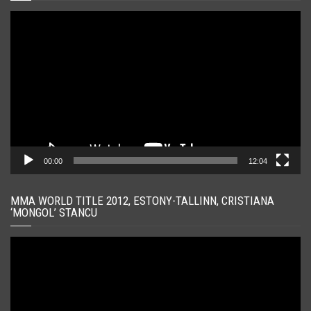
Player
video
00:00
12:04
MMA WORLD TITLE 2012, ESTONY-TALLINN, CRISTIANA
‘MONGOL’ STANCU
Player
video