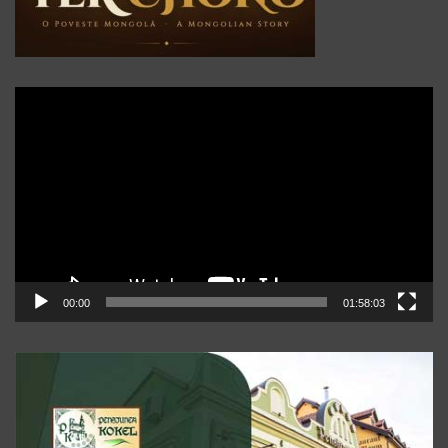
Player
video
00:00
01:58:03