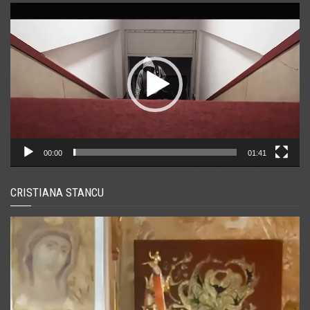
Player
video
00:00
01:41
CRISTIANA STANCU
Player
video