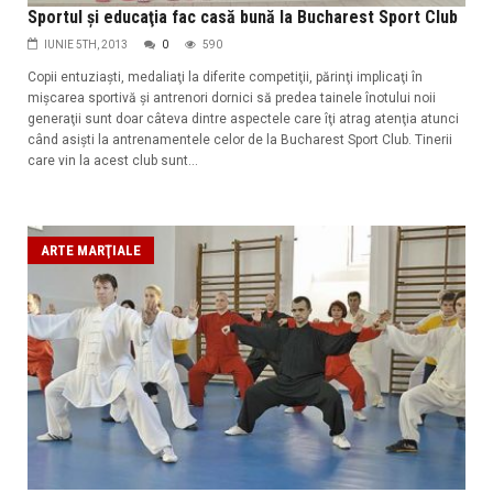
Sportul și educaţia fac casă bună la Bucharest Sport Club
IUNIE 5TH, 2013
0
590
Copii entuziaşti, medaliaţi la diferite competiţii, părinţi implicaţi în
mişcarea sportivă şi antrenori dornici să predea tainele înotului noii
generaţii sunt doar câteva dintre aspectele care îţi atrag atenţia atunci
când asişti la antrenamentele celor de la Bucharest Sport Club. Tinerii
care vin la acest club sunt...
ARTE MARŢIALE