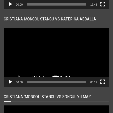
00:00
17:45
CRISTIANA MONGOL STANCU VS KATERINA ABDALLA
Player
video
00:00
08:17
CRISTIANA ‘MONGOL’ STANCU VS SONGUL YILMAZ
Player
video