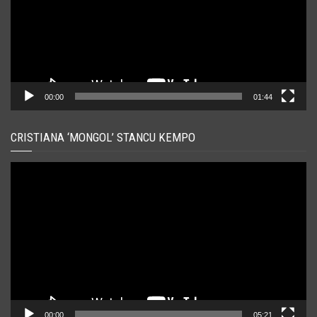
00:00
01:44
CRISTIANA ‘MONGOL’ STANCU KEMPO
Player
video
00:00
05:21