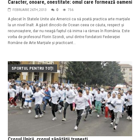
Caracter, onoare, onestitate: omul care formează oameni
FEBRUARIE 26TH, 2013
0
756
A plecat în Statele Unite ale Americii ca să poată practica arte marţiale
la un nivel înalt. A găsit dincolo de Ocean ceea ce căuta, respect şi
recunoaştere, dar nu neagă faptul că inima i-a rămas în România. Este
vorba de profesorul Florin Szondi, unul dintre fondatorii Federaţiei
Române de Arte Marţiale şi practicant...
SPORTUL PENTRU TOŢI
Crosul Unirii, crosul sănătăţii trupeşti