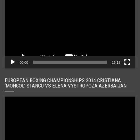
video
00:00
15:13
EUROPEAN BOXING CHAMPIONSHIPS 2014 CRISTIANA
‘MONGOL’ STANCU VS ELENA VYSTROPOZA AZERBAIJAN
Player
video