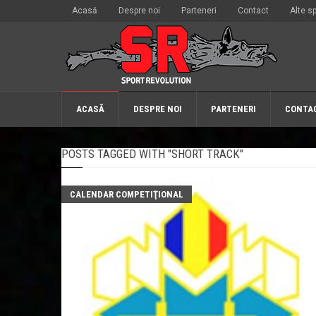
Acasă
Despre noi
Parteneri
Contact
Alte sp
ACASĂ
DESPRE NOI
PARTENERI
CONTA
POSTS TAGGED WITH "SHORT TRACK"
CALENDAR COMPETIŢIONAL