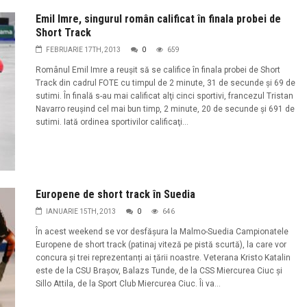
Emil Imre, singurul român calificat în finala probei de
Short Track
FEBRUARIE 17TH, 2013
0
659
Românul Emil Imre a reuşit să se califice în finala probei de Short
Track din cadrul FOTE cu timpul de 2 minute, 31 de secunde şi 69 de
sutimi. În finală s-au mai calificat alţi cinci sportivi, francezul Tristan
Navarro reuşind cel mai bun timp, 2 minute, 20 de secunde şi 691 de
sutimi. Iată ordinea sportivilor calificaţi...
Europene de short track în Suedia
IANUARIE 15TH, 2013
0
646
În acest weekend se vor desfășura la Malmo-Suedia Campionatele
Europene de short track (patinaj viteză pe pistă scurtă), la care vor
concura și trei reprezentanți ai țării noastre. Veterana Kristo Katalin
este de la CSU Brașov, Balazs Tunde, de la CSS Miercurea Ciuc și
Sillo Attila, de la Sport Club Miercurea Ciuc. Îi va...