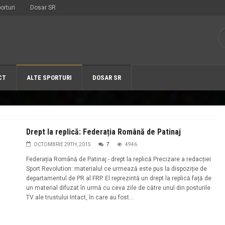
orturi
Dosar SR
CT
ALTE SPORTURI
DOSAR SR
Drept la replică: Federația Română de Patinaj
OCTOMBRIE 29TH, 2015
7
4946
Federația Română de Patinaj - drept la replică Precizare a redacției
Sport Revolution: materialul ce urmează este pus la dispoziție de
departamentul de PR al FRP. El reprezintă un drept la replică față de
un material difuzat în urmă cu ceva zile de către unul din posturile
TV ale trustului Intact, în care au fost...