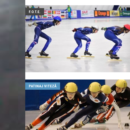
F.O.T.E.
PATINAJ VITEZĂ