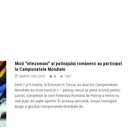
Micii "vitezomani" ai patinajului românesc au participat
la Campionatele Mondiale
MARTIE 10TH, 2014
0
1047
Între 7 şi 9 martie, la Erzurum în Turcia, au avut loc Campionatele
Mondiale de short track (n.r. – patinaj viteză pe pistă scurtă) pentru
juniori, competiţie la care Federaţia Română de Patinaj a trimis nu
mai puţin de șapte sportivi. În aceeaşi perioadă, oraşul norvegian
Bjugn a găzduit Campionatele Mondiale de...