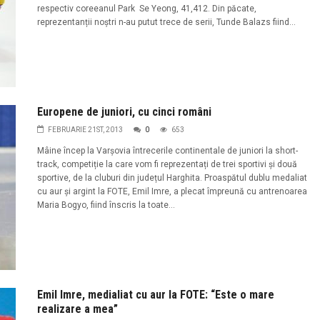
respectiv coreeanul Park Se Yeong, 41,412. Din păcate,
reprezentanții noștri n-au putut trece de serii, Tunde Balazs fiind...
Europene de juniori, cu cinci români
FEBRUARIE 21ST, 2013
0
653
Mâine încep la Varșovia întrecerile continentale de juniori la short-
track, competiție la care vom fi reprezentați de trei sportivi și două
sportive, de la cluburi din județul Harghita. Proaspătul dublu medaliat
cu aur și argint la FOTE, Emil Imre, a plecat împreună cu antrenoarea
Maria Bogyo, fiind înscris la toate...
Emil Imre, medialiat cu aur la FOTE: “Este o mare
realizare a mea”