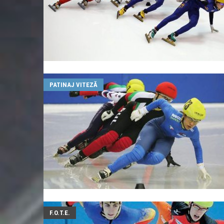
PATINAJ VITEZĂ
F.O.T.E.