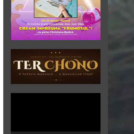
Player
video