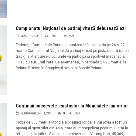
Campionatul Naţional de patinaj viteză debutează azi
MARTIE 26TH, 2013
0
899
Federaţia Romană de Patinaj organizează în perioada pe 26 şi 27
martie Campionatul Naţional de patinaj viteză pe pista scurtă (short-
track) la Miercurea-Ciuc, unde va participa şi sportivul medaliat la
FOTE cu aur, Emil Imre. De asemenea, în perioada 27-28 martie, la
Poiana Braşov, la Complexul Naţional Sportiv Poiana...
Continuă succesele asiaticilor la Mondialele juniorilor
FEBRUARIE 24TH, 2013
0
760
Proba de 500 metri a Mondialelor juniorilor de la Varșovia a fost un
apanaj al sportivilor din Asia, care au monopolizat podiumul, atât la
fete, cât și la băieți. S-au impus chinezoaica Yutong Han, 45,369,