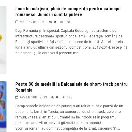
Luna lui mărţişor, plină de competiţii pentru patinajul
românesc. Juniorii sunt la putere
MARTIE 7TH, 2014
0
958
Deşi România şi, în special, Capitala Bucureşti au probleme cu
infrastructura destinată sporturilor de iarnă, Federaţia Română de
Patinaj şi sportivii săi îşi văd în continuare de treabă. Astfel, a treia
lună a anului, ultima din sezonul competiţional 2013-2014, este plină
de competiţii, la care vor fi prezenţi mai...
Peste 30 de medalii la Balcaniada de short-track pentru
România
APRILIE 10TH, 2013
0
595
Campionatele Balcanice de patinaj s-au reluat după o pauză de un
deceniu, la Izmit, în Turcia, cu concursul de short-track, celelalte
ramuri, viteza și artisticul urmând să fie introduse în programul
ediției de anul viitor, ce va fi găzduită de țara noastră.
Sportivii români au dominat competiția de la Izmit, cucerind 31...