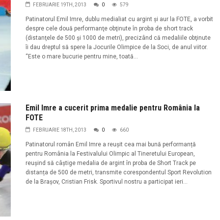
FEBRUARIE 19TH, 2013
0
579
Patinatorul Emil Imre, dublu medialiat cu argint şi aur la FOTE, a vorbit
despre cele două performanţe obţinute în proba de short track
(distanţele de 500 şi 1000 de metri), precizând că medaliile obţinute
îi dau dreptul să spere la Jocurile Olimpice de la Soci, de anul viitor.
“Este o mare bucurie pentru mine, toată...
Emil Imre a cucerit prima medalie pentru România la
FOTE
FEBRUARIE 18TH, 2013
0
660
Patinatorul român Emil Imre a reușit cea mai bună performanță
pentru România la Festivalului Olimpic al Tineretului European,
reușind să câștige medalia de argint în proba de Short Track pe
distanța de 500 de metri, transmite corespondentul Sport Revolution
de la Brașov, Cristian Frisk. Sportivul nostru a participat ieri...