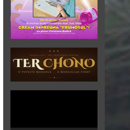
Player
video