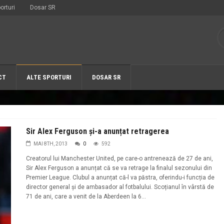
orturi
Dosar SR
CT
ALTE SPORTURI
DOSAR SR
Sir Alex Ferguson și-a anunțat retragerea
MAI 8TH, 2013
0
592
Creatorul lui Manchester United, pe care-o antrenează de 27 de ani,
Sir Alex Ferguson a anunțat că se va retrage la finalul sezonului din
Premier League. Clubul a anunțat că-l va păstra, oferindu-i funcția de
director general și de ambasador al fotbalului. Scoțianul în vârstă de
71 de ani, care a venit de la Aberdeen la 6...