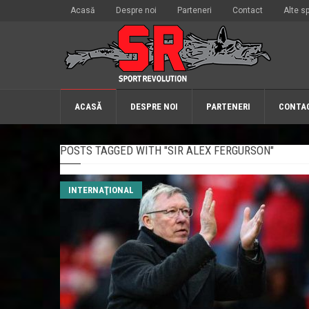
Acasă
Despre noi
Parteneri
Contact
Alte sp
ACASĂ
DESPRE NOI
PARTENERI
CONTA
POSTS TAGGED WITH "SIR ALEX FERGURSON"
INTERNAŢIONAL