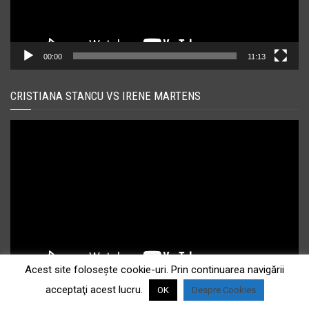
00:00
11:13
CRISTIANA STANCU VS IRENE MARTENS
Player
video
Acest site foloseşte cookie-uri. Prin continuarea navigării
00:00
18:25
acceptaţi acest lucru.
OK
Despre Cookies
CRISTIANA ‘MONGOL’ STANCU VS JESSIKA PUGLISI