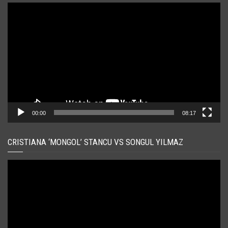
Player
video
00:00
08:17
CRISTIANA ‘MONGOL’ STANCU VS SONGUL YILMAZ
Player
video