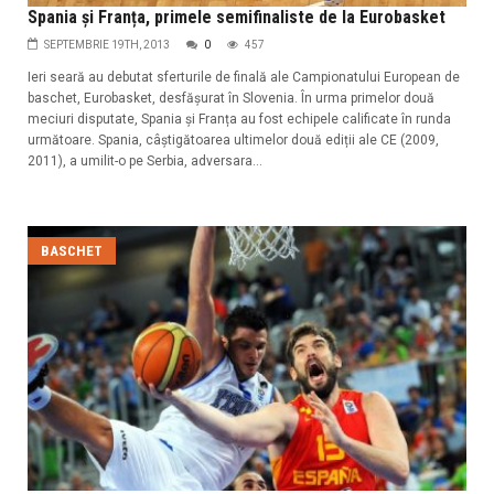
Spania și Franța, primele semifinaliste de la Eurobasket
SEPTEMBRIE 19TH, 2013
0
457
Ieri seară au debutat sferturile de finală ale Campionatului European de
baschet, Eurobasket, desfășurat în Slovenia. În urma primelor două
meciuri disputate, Spania și Franța au fost echipele calificate în runda
următoare. Spania, câștigătoarea ultimelor două ediții ale CE (2009,
2011), a umilit-o pe Serbia, adversara...
BASCHET