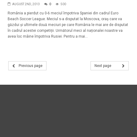
AUGUST 2ND, 2013
0
500
România a pierdut cu 0-6 meciul împotriva Spaniei din cadrul Euro
Beach Soccer League. Meciul s-a disputat la Moscova, oraș care va
găzdui și ultimele două meciuri pe care România le mai are de disputat
în cadrul acestei competiții. Următorul meci al naționalei noastre va
avea loc mâine împotriva Rusiei. Pentru a mai...
Previous page
Next page