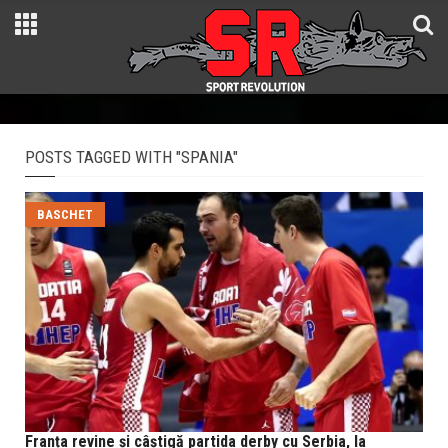
POSTS TAGGED WITH "SPANIA"
BASCHET
Franța revine și câștigă partida derby cu Serbia, la