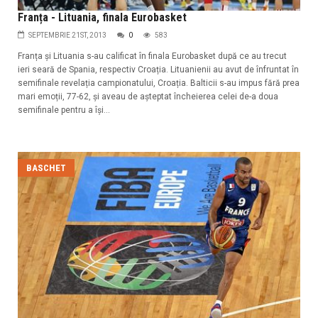
Franța - Lituania, finala Eurobasket
SEPTEMBRIE 21ST, 2013
0
583
Franța și Lituania s-au calificat în finala Eurobasket după ce au trecut
ieri seară de Spania, respectiv Croația. Lituanienii au avut de înfruntat în
semifinale revelația campionatului, Croația. Balticii s-au impus fără prea
mari emoții, 77-62, și aveau de așteptat încheierea celei de-a doua
semifinale pentru a își...
BASCHET