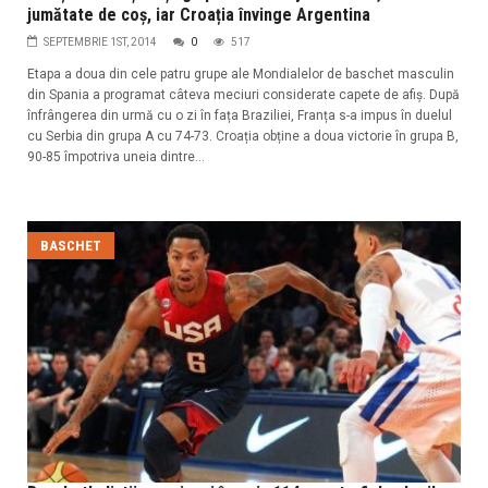
jumătate de coș, iar Croația învinge Argentina
SEPTEMBRIE 1ST, 2014
0
517
Etapa a doua din cele patru grupe ale Mondialelor de baschet masculin
din Spania a programat câteva meciuri considerate capete de afiș. După
înfrângerea din urmă cu o zi în fața Braziliei, Franța s-a impus în duelul
cu Serbia din grupa A cu 74-73. Croația obține a doua victorie în grupa B,
90-85 împotriva uneia dintre...
BASCHET