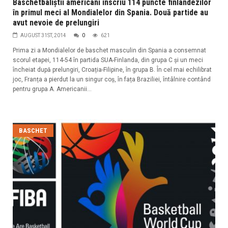
Baschetbaliștii americani înscriu 114 puncte finlandezilor
în primul meci al Mondialelor din Spania. Două partide au
avut nevoie de prelungiri
AUGUST 31ST, 2014
0
621
Prima zi a Mondialelor de baschet masculin din Spania a consemnat
scorul etapei, 114-54 în partida SUA-Finlanda, din grupa C și un meci
încheiat după prelungiri, Croația-Filipine, în grupa B. În cel mai echilibrat
joc, Franța a pierdut la un singur coș, în fața Braziliei, întâlnire contând
pentru grupa A. Americanii...
BASCHET