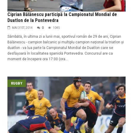
Ciprian Bălănescu participă la Campionatul Mondial de
Duatlon de la Pontevedra
MAI 31ST, 2014
0
1045
Sâmbătă, în ultima zi a lunii mai, sportivul român de 29 de ani, Ciprian
Bălănescu - campion balcanic şi multiplu campion naţional la triatlon şi
duatlon - va lua parte la Campionatul Mondial de Duatlon care se
desfăşoară în localitatea spaniolă Pontevedra. Concursul are ca
moment de începere ora 17:00 (ora...
RUGBY