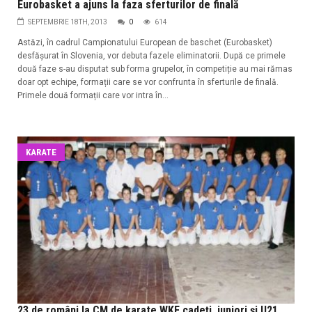
Eurobasket a ajuns la faza sferturilor de finală
SEPTEMBRIE 18TH, 2013
0
614
Astăzi, în cadrul Campionatului European de baschet (Eurobasket)
desfășurat în Slovenia, vor debuta fazele eliminatorii. După ce primele
două faze s-au disputat sub forma grupelor, în competiție au mai rămas
doar opt echipe, formații care se vor confrunta în sferturile de finală.
Primele două formații care vor intra în...
KARATE
23 de români la CM de karate WKF cadeți, juniori și U21