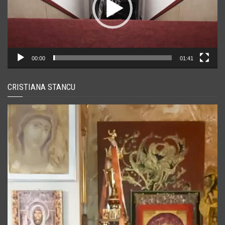
00:00
01:41
CRISTIANA STANCU
Player
video