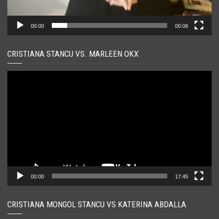
00:00
00:06
CRISTIANA STANCU VS. MARLEEN OKX
Player
video
00:00
17:45
CRISTIANA MONGOL STANCU VS KATERINA ABDALLA