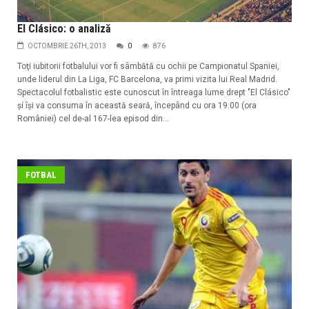
El Clásico: o analiză
OCTOMBRIE 26TH, 2013
0
876
Toţi iubitorii fotbalului vor fi sâmbătă cu ochii pe Campionatul Spaniei,
unde liderul din La Liga, FC Barcelona, va primi vizita lui Real Madrid.
Spectacolul fotbalistic este cunoscut în întreaga lume drept "El Clásico"
şi îşi va consuma în această seară, începând cu ora 19:00 (ora
României) cel de-al 167-lea episod din...
FOTBAL