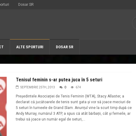
orturi
Dosar SR
CT
ALTE SPORTURI
DOSAR SR
Tenisul feminin s-ar putea juca în 5 seturi
SEPTEMBRIE 25TH, 2013
0
674
Președintele Asociației de Tenis Feminin (WTA), Stacy Allaster, a
declarat că jucătoarele de tenis sunt gata și vor să joace meciuri de
5 seturi în turneele de Grand Slam. Anunțul vine la scurt timp după ce
Andy Murray, numărul 3 ATP, a spus că atât bărbații, cât și femeile, ar
trebui să joace un număr egal de seturi,...