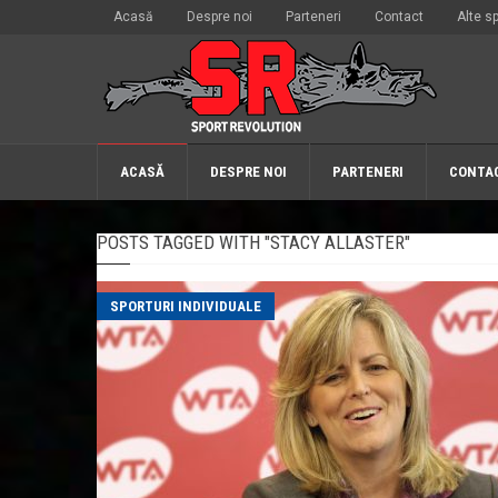
Acasă
Despre noi
Parteneri
Contact
Alte sp
ACASĂ
DESPRE NOI
PARTENERI
CONTA
POSTS TAGGED WITH "STACY ALLASTER"
SPORTURI INDIVIDUALE