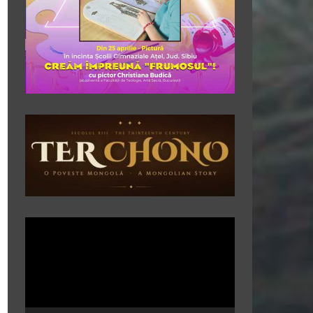
Player
video