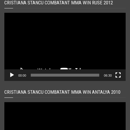
CRISTIANA STANCU COMBATANT MMA WIN RUSE 2012
Player
video
00:00
06:30
CRISTIANA STANCU COMBATANT MMA WIN ANTALYA 2010
Player
video