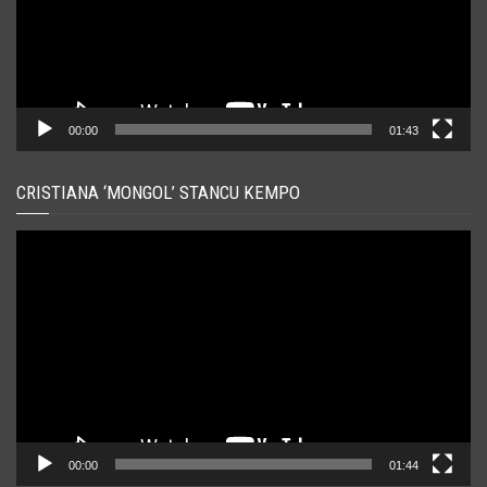
00:00
01:43
CRISTIANA ‘MONGOL’ STANCU KEMPO
Player
video
00:00
01:44