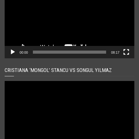
00:00
08:17
CRISTIANA ‘MONGOL’ STANCU VS SONGUL YILMAZ
Player
video