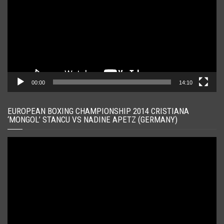
00:00
14:10
EUROPEAN BOXING CHAMPIONSHIP 2014 CRISTIANA
‘MONGOL’ STANCU VS NADINE APETZ (GERMANY)
Player
video