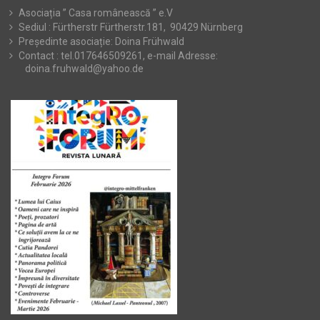
Asociația ” Casa românească ” e.V
Sediul : Fürtherstr Fürtherstr.181, 90429 Nürnberg
Președinte asociație: Doina Frühwald
Contact : tel.017646509261, e-mail Adresse:
doina.fruhwald@yahoo.de