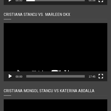
00:00
00:06
CRISTIANA STANCU VS. MARLEEN OKX
Player
video
00:00
17:45
CRISTIANA MONGOL STANCU VS KATERINA ABDALLA
Player
video