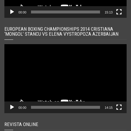
00:00
15:13
EUROPEAN BOXING CHAMPIONSHIPS 2014 CRISTIANA
‘MONGOL’ STANCU VS ELENA VYSTROPOZA AZERBAIJAN
Player
video
00:00
14:15
REVISTA ONLINE