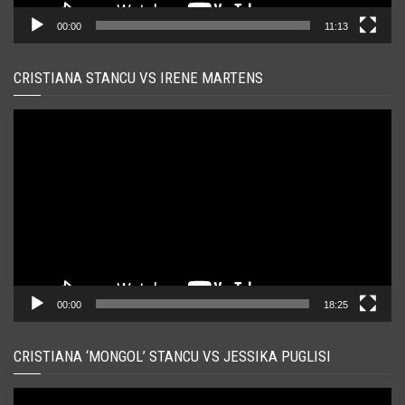
00:00
11:13
CRISTIANA STANCU VS IRENE MARTENS
Player
video
00:00
18:25
CRISTIANA ‘MONGOL’ STANCU VS JESSIKA PUGLISI
Player