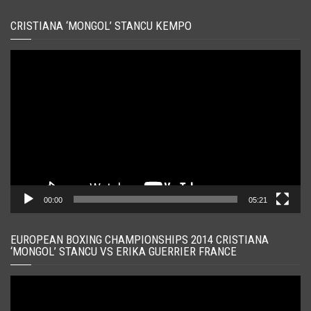
CRISTIANA ‘MONGOL’ STANCU KEMPO
Player
video
00:00
05:21
EUROPEAN BOXING CHAMPIONSHIPS 2014 CRISTIANA
‘MONGOL’ STANCU VS ERIKA GUERRIER FRANCE
Player
video