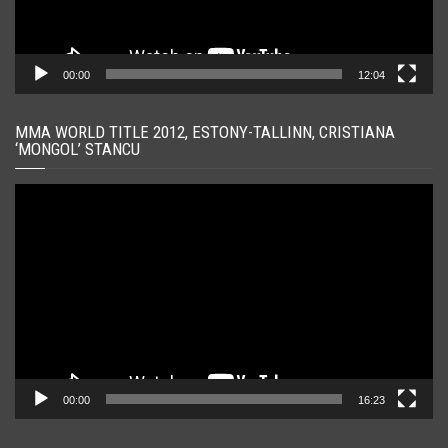
00:00
12:04
MMA WORLD TITLE 2012, ESTONY-TALLINN, CRISTIANA
‘MONGOL’ STANCU
Player
video
00:00
16:23