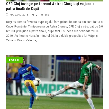
CFR Cluj învinge pe terenul Astrei Giurgiu și va juca a
patra finală de Cupă
MAI 22ND, 2013
0
652
Deși nu pornea favorită după egalul fără goluri de acasă din partida tur a
Cupei României Timișoreana cu Astra Giurgiu, CFR Cluj a câștigat cu 2-0
returul și va juca a patra finală, după triplul succes din perioada 2008-
2010. Au înscris Hora, în minutul 20, la o dublă greșeală a lui Mățel și
Yahai și Diogo Valente,...
FOTBAL