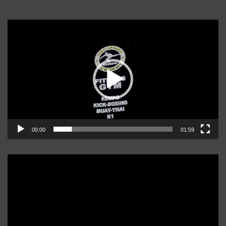
Player
video
00:00
01:59