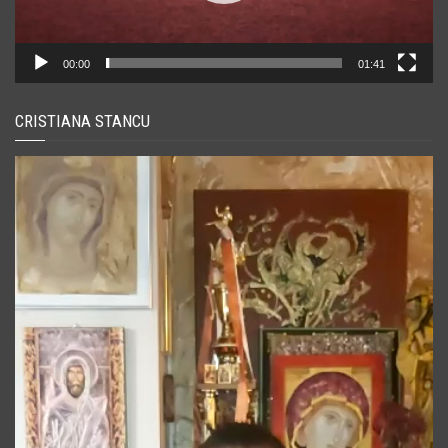
00:00
01:41
CRISTIANA STANCU
Player
video