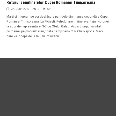
Returul semifinalelor Cupei României Timișoreana
MAI 20TH, 2013
0
664
Marți și miercuri se vor desfășura partidele din manșa secundă a Cupei
României Timișoreana. La Ploiești, Petrolul are mâine avantajul victoriei
la scor de neprezentare, 3-0 cu Oțelul Galați. Astra Giurgiu va întâlni
poimâine, pe propriul teren, fosta campioană CFR Cluj-Napoca. Meci
care va începe de la 0-0. Giurgiuvenii...