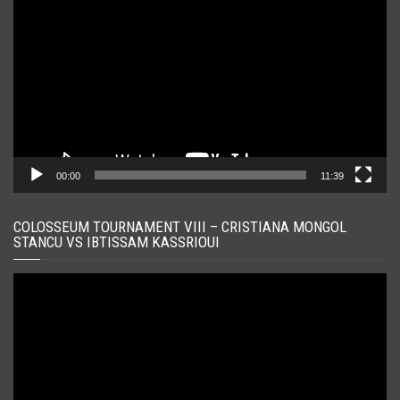
video
00:00
11:39
COLOSSEUM TOURNAMENT VIII – CRISTIANA MONGOL
STANCU VS IBTISSAM KASSRIOUI
Player
video