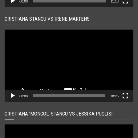
00:00
11:13
CRISTIANA STANCU VS IRENE MARTENS
Player
video
00:00
18:25
CRISTIANA ‘MONGOL’ STANCU VS JESSIKA PUGLISI
Player
video