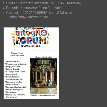
Sediul : Fürtherstr Fürtherstr.181, 90429 Nürnberg
Președinte asociație: Doina Frühwald
Contact : tel.017646509261, e-mail Adresse:
doina.fruhwald@yahoo.de