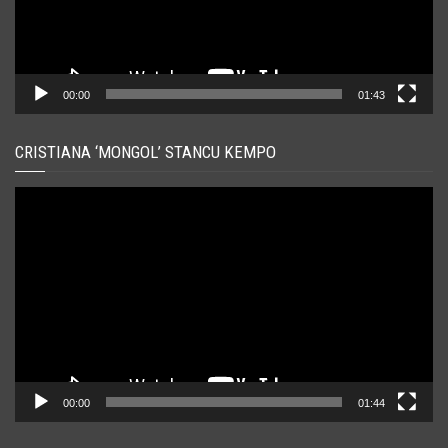
00:00
01:43
CRISTIANA ‘MONGOL’ STANCU KEMPO
Player
video
00:00
01:44