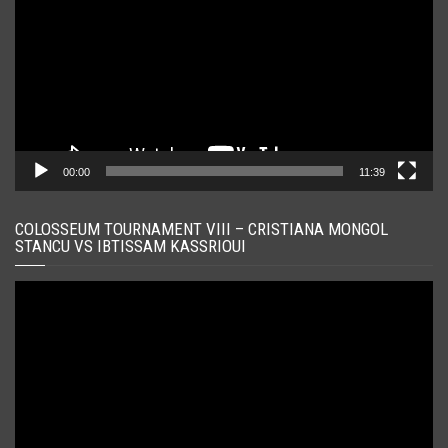
00:00
11:39
COLOSSEUM TOURNAMENT VIII – CRISTIANA MONGOL
STANCU VS IBTISSAM KASSRIOUI
Player
video