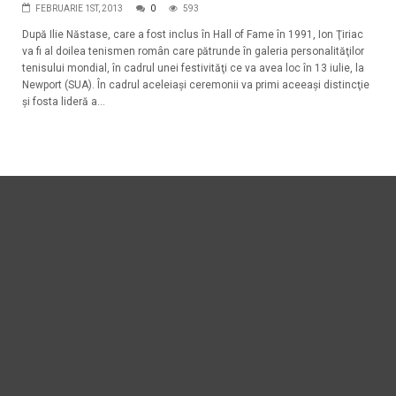
FEBRUARIE 1ST, 2013
0
593
După Ilie Năstase, care a fost inclus în Hall of Fame în 1991, Ion Ţiriac
va fi al doilea tenismen român care pătrunde în galeria personalităţilor
tenisului mondial, în cadrul unei festivităţi ce va avea loc în 13 iulie, la
Newport (SUA). În cadrul aceleiaşi ceremonii va primi aceeaşi distincţie
şi fosta lideră a...