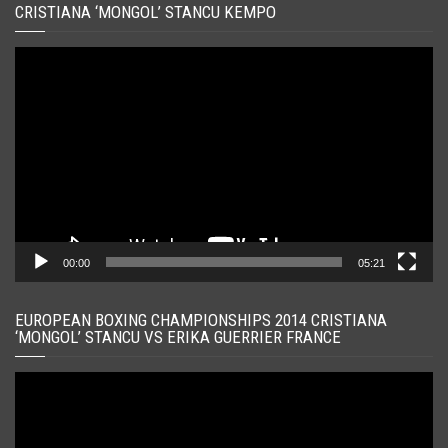
CRISTIANA ‘MONGOL’ STANCU KEMPO
Player
video
00:00
05:21
EUROPEAN BOXING CHAMPIONSHIPS 2014 CRISTIANA
‘MONGOL’ STANCU VS ERIKA GUERRIER FRANCE
Player
video