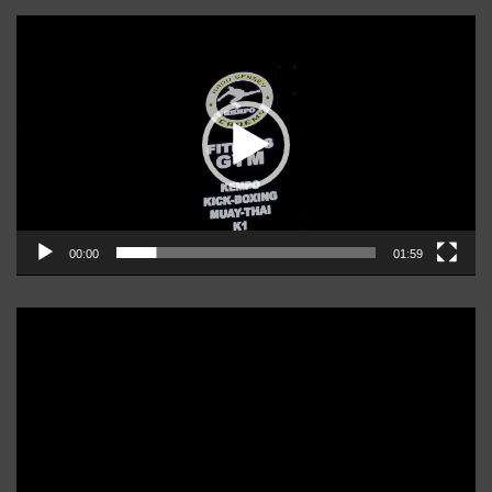
Player
video
00:00
01:59