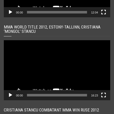
00:00
12:04
MMA WORLD TITLE 2012, ESTONY-TALLINN, CRISTIANA
‘MONGOL’ STANCU
Player
video
00:00
16:23
CRISTIANA STANCU COMBATANT MMA WIN RUSE 2012