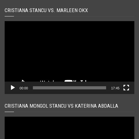
CRISTIANA STANCU VS. MARLEEN OKX
Player
video
00:00
17:45
CRISTIANA MONGOL STANCU VS KATERINA ABDALLA
Player
video