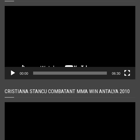
Player
video
00:00
06:30
CRISTIANA STANCU COMBATANT MMA WIN ANTALYA 2010
Player
video