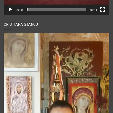
00:00
01:41
CRISTIANA STANCU
Player
video