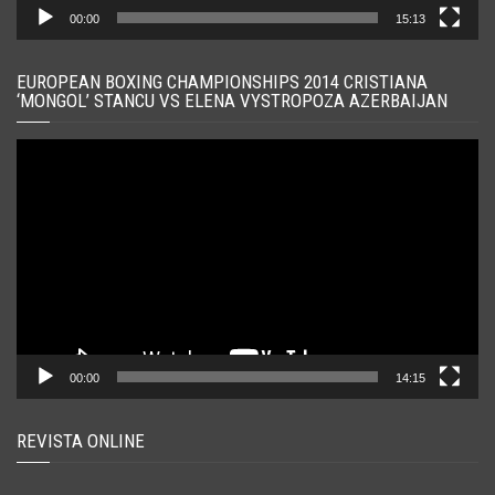
00:00
15:13
EUROPEAN BOXING CHAMPIONSHIPS 2014 CRISTIANA
‘MONGOL’ STANCU VS ELENA VYSTROPOZA AZERBAIJAN
Player
video
00:00
14:15
REVISTA ONLINE