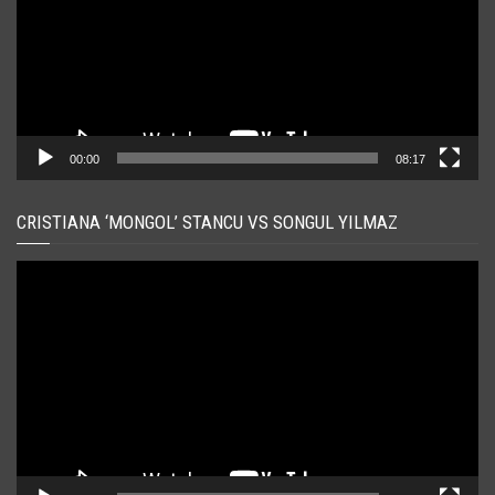
00:00
08:17
CRISTIANA ‘MONGOL’ STANCU VS SONGUL YILMAZ
Player
video