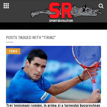
POSTS TAGGED WITH "TIRIAC"
TENIS
Trei tenismani români, în prima zi a turneului bucureștean