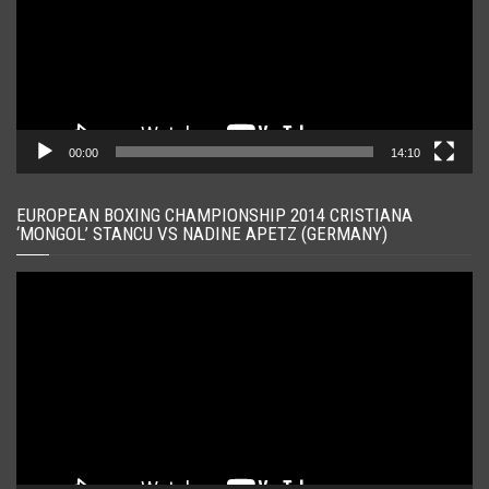
00:00
14:10
EUROPEAN BOXING CHAMPIONSHIP 2014 CRISTIANA
‘MONGOL’ STANCU VS NADINE APETZ (GERMANY)
Player
video