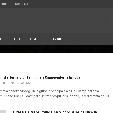
orturi
Dosar SR
CT
ALTE SPORTURI
DOSAR SR
n sferturile Ligii feminine a Campionilor la handbal
, 2015
0
656
mația daneză Viborg HK în grupele principale ale Ligii Campionilor la
l Tone Tiselj au câștigat și în fața propriilor suporteri, la o diferență de 10
HCM Baia Mare învinge pe Viborg și se califică în