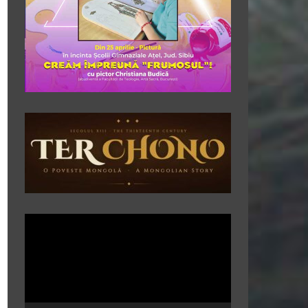
Player
video