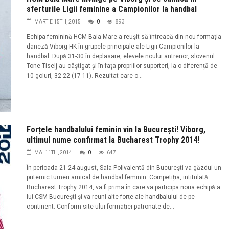
sferturile Ligii feminine a Campionilor la handbal
MARTIE 15TH, 2015
0
893
Echipa feminină HCM Baia Mare a reușit să întreacă din nou formația
daneză Viborg HK în grupele principale ale Ligii Campionilor la
handbal. După 31-30 în deplasare, elevele noului antrenor, slovenul
Tone Tiselj au câștigat și în fața propriilor suporteri, la o diferență de
10 goluri, 32-22 (17-11). Rezultat care o...
Forțele handbalului feminin vin la București! Viborg,
ultimul nume confirmat la Bucharest Trophy 2014!
MAI 11TH, 2014
0
647
În perioada 21-24 august, Sala Polivalentă din București va găzdui un
puternic turneu amical de handbal feminin. Competiția, intitulată
Bucharest Trophy 2014, va fi prima în care va participa noua echipă a
lui CSM București și va reuni alte forțe ale handbalului de pe
continent. Conform site-ului formației patronate de...