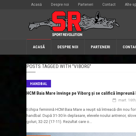
Acasă
Despre noi
Parteneri
Contact
Alte sp
ACASĂ
DESPRE NOI
PARTENERI
CONTA
POSTS TAGGED WITH "VIBORG"
HANDBAL
HCM Baia Mare învinge pe Viborg și se califică împreună î
mart. 16th
Echipa feminină HCM Baia Mare a reușit să întreacă din nou for
handbal. După 31-30 în deplasare, elevele noului antrenor, slovenu
goluri, 32-22 (17-11). Rezultat care o...