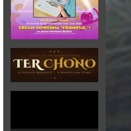
Player
video