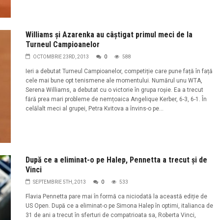
Williams și Azarenka au câștigat primul meci de la
Turneul Campioanelor
OCTOMBRIE 23RD, 2013
0
588
Ieri a debutat Turneul Campioanelor, competiție care pune față în față
cele mai bune opt tenismene ale momentului. Numărul unu WTA,
Serena Williams, a debutat cu o victorie în grupa roșie. Ea a trecut
fără prea mari probleme de nemțoaica Angelique Kerber, 6-3, 6-1. În
celălalt meci al grupei, Petra Kvitova a învins-o pe...
După ce a eliminat-o pe Halep, Pennetta a trecut și de
Vinci
SEPTEMBRIE 5TH, 2013
0
533
Flavia Pennetta pare mai în formă ca niciodată la această ediție de
US Open. După ce a eliminat-o pe Simona Halep în optimi, italianca de
31 de ani a trecut în sferturi de compatrioata sa, Roberta Vinci,