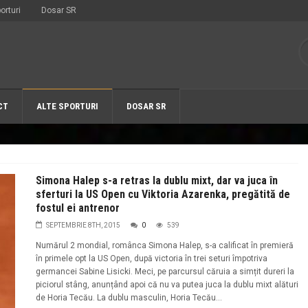
orturi
Dosar SR
CT
ALTE SPORTURI
DOSAR SR
Simona Halep s-a retras la dublu mixt, dar va juca în
sferturi la US Open cu Viktoria Azarenka, pregătită de
fostul ei antrenor
SEPTEMBRIE 8TH, 2015
0
539
Numărul 2 mondial, românca Simona Halep, s-a calificat în premieră
în primele opt la US Open, după victoria în trei seturi împotriva
germancei Sabine Lisicki. Meci, pe parcursul căruia a simțit dureri la
piciorul stâng, anunțând apoi că nu va putea juca la dublu mixt alături
de Horia Tecău. La dublu masculin, Horia Tecău...