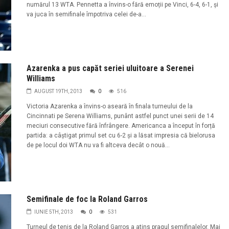
numărul 13 WTA. Pennetta a învins-o fără emoții pe Vinci, 6-4, 6-1, și
va juca în semifinale împotriva celei de-a...
Azarenka a pus capăt seriei uluitoare a Serenei
Williams
AUGUST 19TH, 2013
0
516
Victoria Azarenka a învins-o aseară în finala turneului de la
Cincinnati pe Serena Williams, punânt astfel punct unei serii de 14
meciuri consecutive fără înfrângere. Americanca a început în forță
partida: a câștigat primul set cu 6-2 și a lăsat impresia că bielorusa
de pe locul doi WTA nu va fi altceva decât o nouă...
Semifinale de foc la Roland Garros
IUNIE 5TH, 2013
0
531
Turneul de tenis de la Roland Garros a atins pragul semifinalelor. Mai