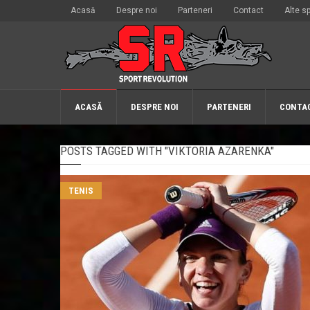
Acasă
Despre noi
Parteneri
Contact
Alte sp
ACASĂ
DESPRE NOI
PARTENERI
CONTA
POSTS TAGGED WITH "VIKTORIA AZARENKA"
TENIS