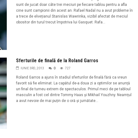
sunt de jucat doar câte trei meciuri pe fiecare tablou pentru a afla
cine sunt campionii din acest an. Rafael Nadal nu a avut probleme în
a trece de elvețianul Stanislas Wawrinka, vizibil afectat de meciul
obositor din turul trecut împotriva lui Gasquet. Rafa...
Sferturile de finală de la Roland Garros
IUNIE 3RD, 2013
0
727
Roland Garros a ajuns în stadiul sferturilor de finală fără ca vreun
favorit să fie eliminat. La capătul de-a doua zi a optimilor se anunță
un final de turneu extrem de spectaculos. Primul meci de pe tabloul
masculin a fost cel dintre Tommy Haas și Mikhail Youzhny. Neamțul
a avut nevoie de mai puțin de o oră și jumătate...