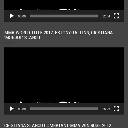
00:00
12:04
MMA WORLD TITLE 2012, ESTONY-TALLINN, CRISTIANA
‘MONGOL’ STANCU
Player
video
00:00
16:23
CRISTIANA STANCU COMBATANT MMA WIN RUSE 2012