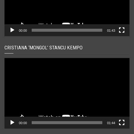
00:00
01:43
CRISTIANA ‘MONGOL’ STANCU KEMPO
Player
video
00:00
01:44