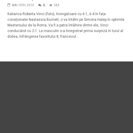
MAI 15TH, 2013
0
543
Italianca Roberta Vinci (foto), învingătoare cu 6-1, 6-4 în fața
conaționalei Nastassia Burnett, o va întâlni pe Simona Halep în optimile
Mastersului de la Roma. Va fi a patra întâlnire dintre ele, Vinci
conducând cu 2-1. La masculin s-a înregistrat prima surpriză în turul al
doilea, înfrângerea favoritului 8, francezul...