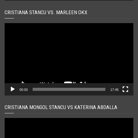
CRISTIANA STANCU VS. MARLEEN OKX
Player
video
00:00
17:45
CRISTIANA MONGOL STANCU VS KATERINA ABDALLA
Player
video