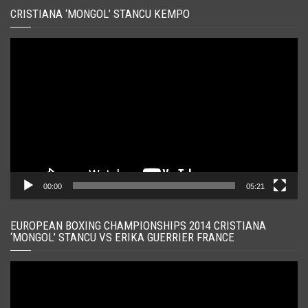
CRISTIANA ‘MONGOL’ STANCU KEMPO
Player
video
00:00
05:21
EUROPEAN BOXING CHAMPIONSHIPS 2014 CRISTIANA
‘MONGOL’ STANCU VS ERIKA GUERRIER FRANCE
Player
video