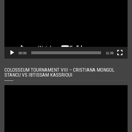
00:00
11:39
COLOSSEUM TOURNAMENT VIII – CRISTIANA MONGOL
STANCU VS IBTISSAM KASSRIOUI
Player
video