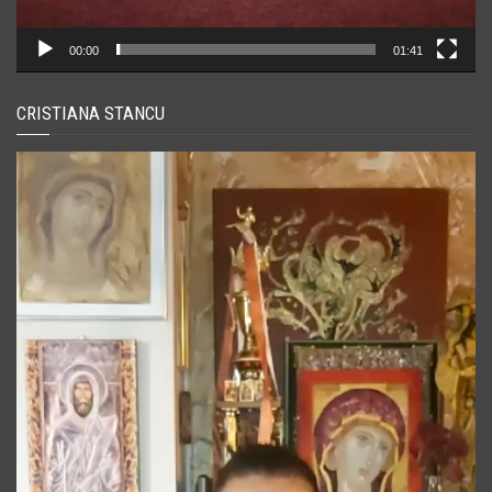
00:00
01:41
CRISTIANA STANCU
Player
video