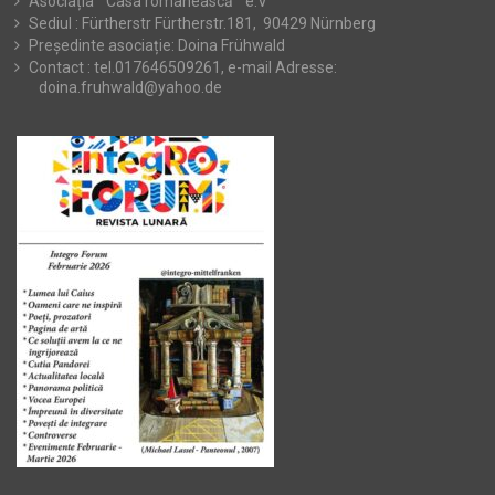
Asociația ” Casa românească ” e.V
Sediul : Fürtherstr Fürtherstr.181, 90429 Nürnberg
Președinte asociație: Doina Frühwald
Contact : tel.017646509261, e-mail Adresse:
doina.fruhwald@yahoo.de