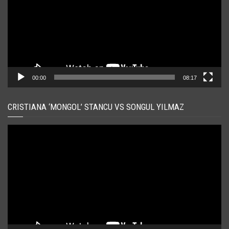
00:00
08:17
CRISTIANA ‘MONGOL’ STANCU VS SONGUL YILMAZ
Player
video