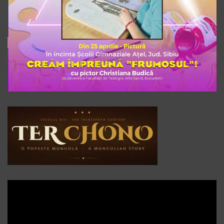
Player
video