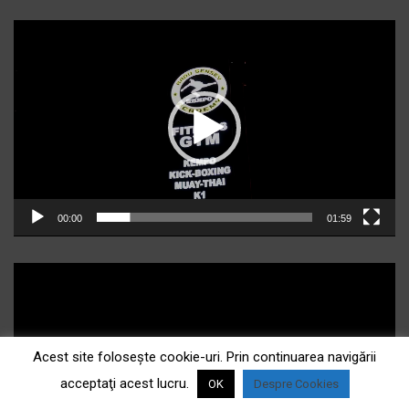
Player
video
00:00
01:59
Acest site foloseşte cookie-uri. Prin continuarea navigării
acceptaţi acest lucru.
OK
Despre Cookies