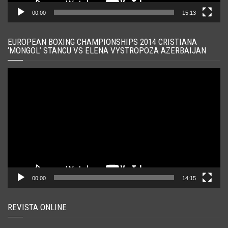
00:00
15:13
EUROPEAN BOXING CHAMPIONSHIPS 2014 CRISTIANA
‘MONGOL’ STANCU VS ELENA VYSTROPOZA AZERBAIJAN
Player
video
00:00
14:15
REVISTA ONLINE