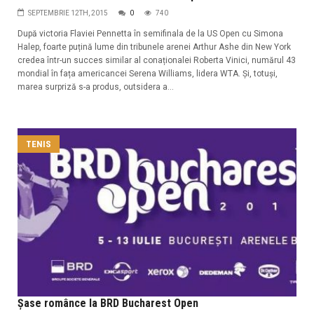
SEPTEMBRIE 12TH, 2015
0
740
După victoria Flaviei Pennetta în semifinala de la US Open cu Simona
Halep, foarte puțină lume din tribunele arenei Arthur Ashe din New York
credea într-un succes similar al conaționalei Roberta Vinici, numărul 43
mondial în fața americancei Serena Williams, lidera WTA. Și, totuși,
marea surpriză s-a produs, outsidera a...
TENIS
Şase românce la BRD Bucharest Open