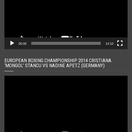
00:00
14:10
EUROPEAN BOXING CHAMPIONSHIP 2014 CRISTIANA
‘MONGOL’ STANCU VS NADINE APETZ (GERMANY)
Player
video