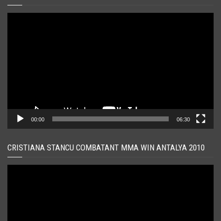
Player
video
00:00
06:30
CRISTIANA STANCU COMBATANT MMA WIN ANTALYA 2010
Player
video