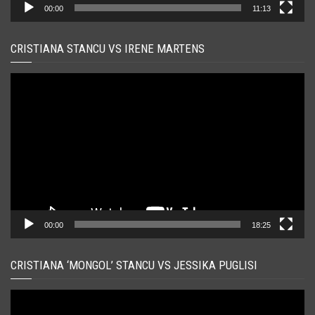
00:00
11:13
CRISTIANA STANCU VS IRENE MARTENS
Player
video
00:00
18:25
CRISTIANA ‘MONGOL’ STANCU VS JESSIKA PUGLISI
Player
video