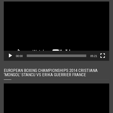
Player
video
00:00
05:21
EUROPEAN BOXING CHAMPIONSHIPS 2014 CRISTIANA
‘MONGOL’ STANCU VS ERIKA GUERRIER FRANCE
Player
video