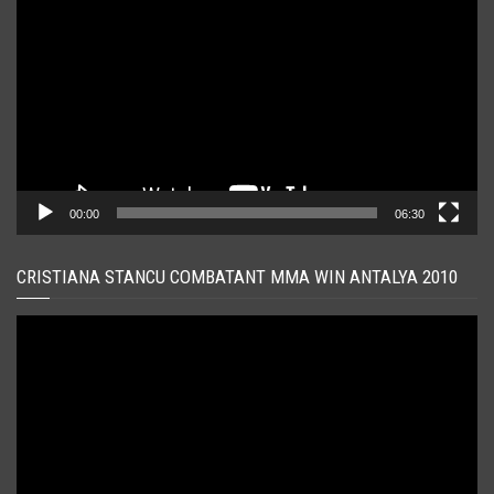
video
00:00
06:30
CRISTIANA STANCU COMBATANT MMA WIN ANTALYA 2010
Player
video