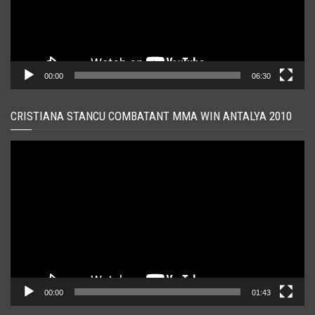
00:00
06:30
CRISTIANA STANCU COMBATANT MMA WIN ANTALYA 2010
Player
video
00:00
01:43