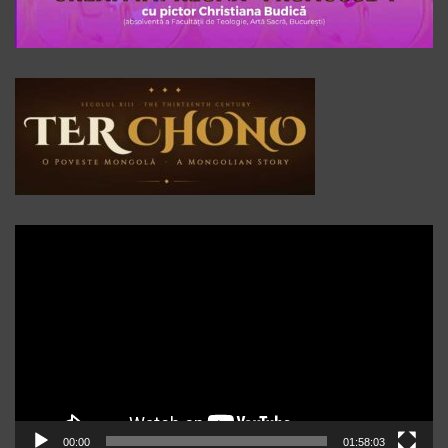
Player
video
00:00
01:58:03