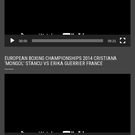
00:00
05:21
EUROPEAN BOXING CHAMPIONSHIPS 2014 CRISTIANA
‘MONGOL’ STANCU VS ERIKA GUERRIER FRANCE
Player
video