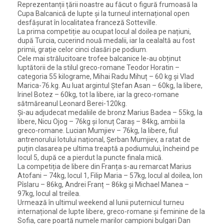
Reprezentanții țării noastre au făcut o figură frumoasă la
Cupa Balcanică de lupte și la turneul internațional open
desfășurat în localitatea franceză Sotteville.
La prima competiție au ocupat locul al doilea pe națiuni,
după Turcia, cucerind nouă medalii, iar la cealaltă au fost
primii, grație celor cinci clasări pe podium.
Cele mai strălucitoare trofee balcanice le-au obținut
luptătorii de la stilul greco-romane Teodor Horatin –
categoria 55 kilograme, Mihai Radu Mihuț – 60 kg și Vlad
Marica-76.kg. Au luat argintul Ștefan Asan – 60kg, la libere,
Irinel Botez – 60kg, tot la libere, iar la greco-romane
sătmăreanul Leonard Berei-120kg.
Și-au adjudecat medaliile de bronz Marius Badea – 55kg, la
libere, Nicu Ojog – 76kg și Ionuț Caraș – 84kg, ambii la
greco-romane. Lucian Mumjiev – 76kg, la libere, fiul
antrenorului lotului național, Șerban Mumjiev, a ratat de
puțin clasarea pe ultima treaptă a podiumului, încheind pe
locul 5, după ce a pierdut la puncte finala mică.
La competiția de libere din Franța s-au remarcat Marius
Atofani – 74kg, locul 1, Filip Maria – 57kg, locul al doilea, Ion
Pîslaru – 86kg, Andrei Franț – 86kg și Michael Manea –
97kg, locul al treilea.
Urmează în ultimul weekend al lunii puternicul turneu
internațional de lupte libere, greco-romane și feminine de la
Sofia, care poartă numele marilor campioni bulgari Dan