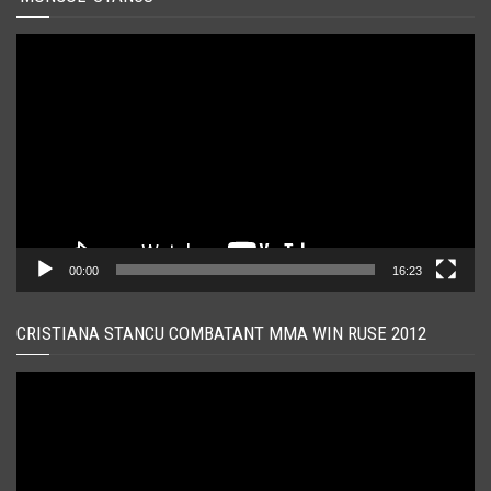
Player
video
00:00
16:23
CRISTIANA STANCU COMBATANT MMA WIN RUSE 2012
Player
video