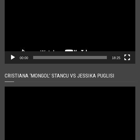
00:00
18:25
CRISTIANA ‘MONGOL’ STANCU VS JESSIKA PUGLISI
Player
video