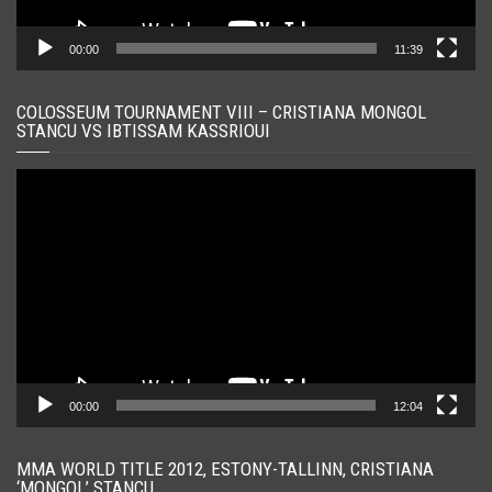
00:00
11:39
COLOSSEUM TOURNAMENT VIII – CRISTIANA MONGOL
STANCU VS IBTISSAM KASSRIOUI
Player
video
00:00
12:04
MMA WORLD TITLE 2012, ESTONY-TALLINN, CRISTIANA
‘MONGOL’ STANCU