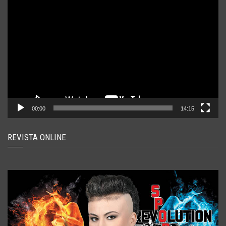
Player
video
00:00
14:15
REVISTA ONLINE