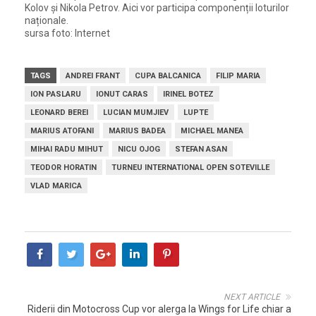
Kolov și Nikola Petrov. Aici vor participa componenții loturilor
naționale.
sursa foto: Internet
TAGS
ANDREI FRANT
CUPA BALCANICA
FILIP MARIA
ION PASLARU
IONUT CARAS
IRINEL BOTEZ
LEONARD BEREI
LUCIAN MUMJIEV
LUPTE
MARIUS ATOFANI
MARIUS BADEA
MICHAEL MANEA
MIHAI RADU MIHUT
NICU OJOG
STEFAN ASAN
TEODOR HORATIN
TURNEU INTERNATIONAL OPEN SOTEVILLE
VLAD MARICA
NEXT ARTICLE
Riderii din Motocross Cup vor alerga la Wings for Life chiar a