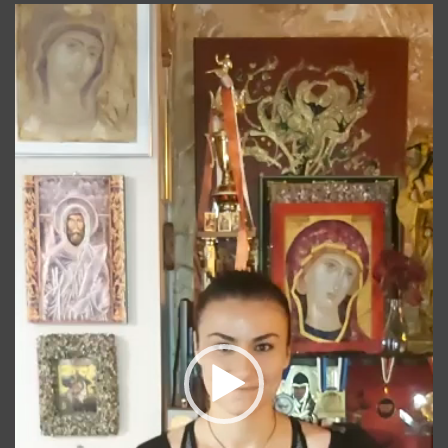
Player
video