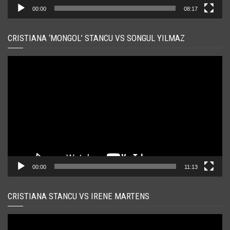
00:00
08:17
CRISTIANA ‘MONGOL’ STANCU VS SONGUL YILMAZ
Player
video
00:00
11:13
CRISTIANA STANCU VS IRENE MARTENS
Player
video