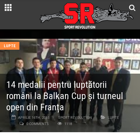
LUPTE
14 medalii pentru luptătorii
români la Balkan Cup și turneul
open din Franța
APRILIE 16TH, 2015
SPORT REVOLUTION
LUPTE
0 COMMENTS
1118