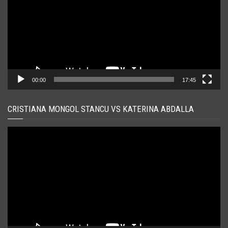
00:00
17:45
CRISTIANA MONGOL STANCU VS KATERINA ABDALLA
Player
video