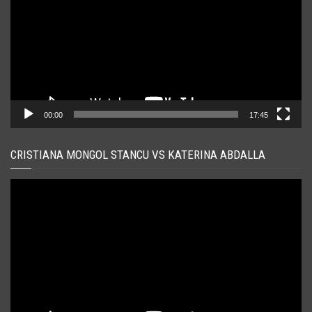
00:00
17:45
CRISTIANA MONGOL STANCU VS KATERINA ABDALLA
Player
video