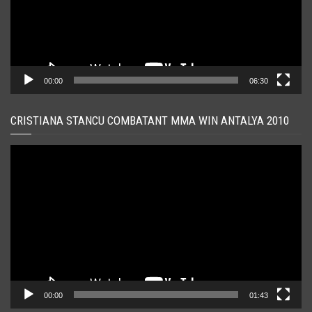
00:00
06:30
CRISTIANA STANCU COMBATANT MMA WIN ANTALYA 2010
Player
video
00:00
01:43