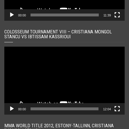
00:00
11:39
COLOSSEUM TOURNAMENT VIII – CRISTIANA MONGOL
STANCU VS IBTISSAM KASSRIOUI
Player
video
00:00
12:04
MMA WORLD TITLE 2012, ESTONY-TALLINN, CRISTIANA