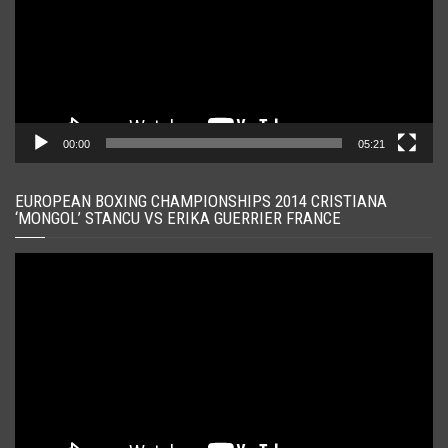
00:00
05:21
EUROPEAN BOXING CHAMPIONSHIPS 2014 CRISTIANA
‘MONGOL’ STANCU VS ERIKA GUERRIER FRANCE
Player
video