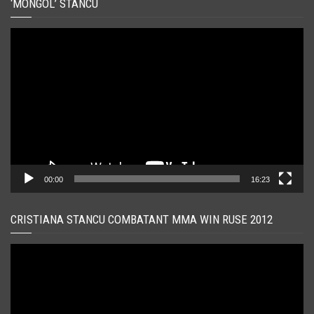
‘MONGOL’ STANCU
Player
video
00:00
16:23
CRISTIANA STANCU COMBATANT MMA WIN RUSE 2012
Player
video