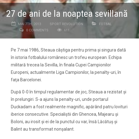
27 de ani de la noaptea sevillană
MAI 7TH, 2013
SPORT REVOLUTION
FOTBAL
0 COMMENTS
611
Pe 7 mai 1986, Steaua câştiga pentru prima şi singura dată
în istoria fotbalului românesc un trofeu european. Echipa
militară trecea la Sevilla, în finala Cupei Campionilor
Europeni, actualmente Liga Campionilor, la penalty-uri, în
faţa Barcelonei.
După 0-0 în timpul regulamentar de joc, Steaua a rezistat şi
în prelungiri. S-a ajuns la penalty-uri, unde portarul
Duckadam a fost realmente magnific, apărând patru lovituri
iberice consecutive. Specialiştii din Ghencea, Majearu şi
Boloni, au irosit şi ei de la punctul cu var, însă Lăcătuş şi
Balint au transformat nonşalant.