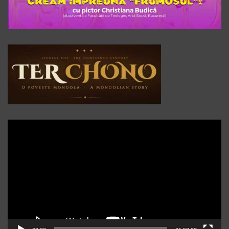
Player
video