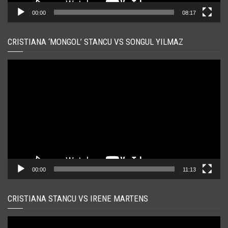
00:00
08:17
CRISTIANA ‘MONGOL’ STANCU VS SONGUL YILMAZ
Player
video
00:00
11:13
CRISTIANA STANCU VS IRENE MARTENS
Player