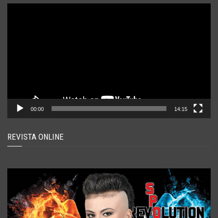
Player
video
00:00
14:15
REVISTA ONLINE