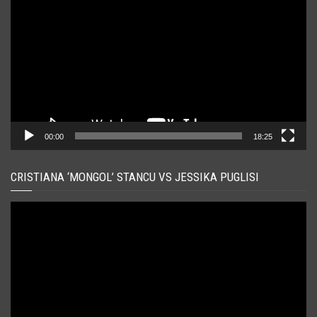
video
00:00
18:25
CRISTIANA ‘MONGOL’ STANCU VS JESSIKA PUGLISI
Player
video