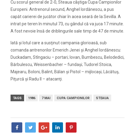
Cu scorul general de 2-0, Steaua câştiga Cupa Campionilor
Europeni. Antrenorul secund, Anghel Iordănescu, a pus
capăt carierei de jucător chiar în acea seară de la Sevilla. A
intrat pe teren în minutul 73, cu gândul că va juca 17 minute.
A fost nevoie însă de driblingurile sale timp de 47 de minute.
Iată şi lotul care a susţinut campania glorioasă, sub
comanda antrenorilor Emerich Jenei şi Anghel Iordănescu:
Duckadam, Stîngaciu – portari; Iovan, Bumbescu, Belodedici,
Bărbulescu, Weissenbacher – fundaşi; Tudorel Stoica,
Majearu, Boloni, Balint, Bălan şi Pistol – mijlocaşi; Lăcătuş,
Piţurcă şi Radu II – atacanţi.
TAGS
1986
7 MAI
CUPA CAMPIONILOR
STEAUA