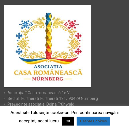
Asociația ” Casa românească ” e.V
Sediul : Fürtherstr Fürtherstr.181, 90429 Nürnberg
Președinte asociație: Doina Frühwald
Contact : tel.017646509261, e-mail Adresse:
Acest site foloseşte cookie-uri. Prin continuarea navigării
doina.fruhwald@yahoo.de
acceptaţi acest lucru.
OK
Despre Cookies