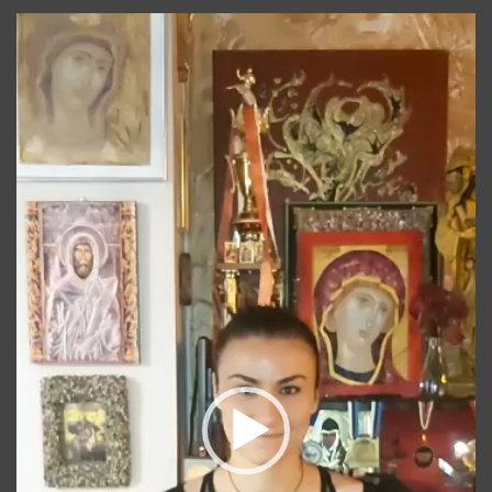
Player
video